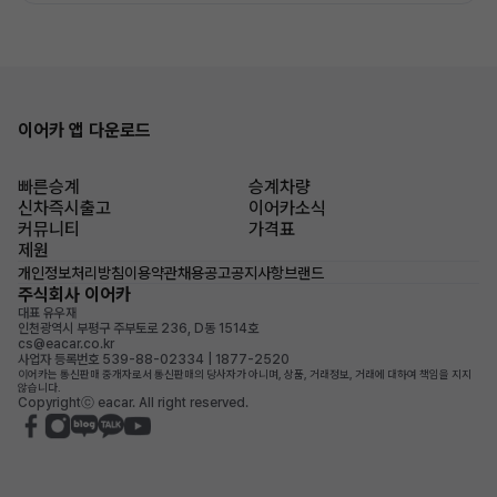
이어카 앱 다운로드
빠른승계
승계차량
신차즉시출고
이어카소식
커뮤니티
가격표
제원
개인정보처리방침
이용약관
채용공고
공지사항
브랜드
주식회사 이어카
대표 유우재
인천광역시 부평구 주부토로 236, D동 1514호
cs@eacar.co.kr
사업자 등록번호 539-88-02334 | 1877-2520
이어카는 통신판매 중개자로서 통신판매의 당사자가 아니며, 상품, 거래정보, 거래에 대하여 책임을 지지
않습니다.
Copyrightⓒ eacar. All right reserved.