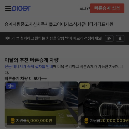
빠른승계 신청
로그인
승계차량
중고차
신차즉시출고
이어카소식
커뮤니티
가격표
제원
이어카 앱 설치하고 원하는 차량을 알림 받아 빠르게 선점하세요!
이달의 추천
빠른승계 차량
전문 매니저가 승계 절차를 안내
해
더욱 편리하고 빠른승계가 가능한
차량입니
다.
빠른승계 차량 더 보기
렌트
리스
지원금
5,000,000원
지원금
20,000,000원