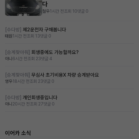
다
철우
1시간 전
조회 10
댓글 0
[수다방]
제2운전자 구해봅니다
태원
1시간 전
조회 13
댓글 0
[승계찾아줘]
회생중에도 가능할까요?
야니
6시간 전
조회 23
댓글 4
[승계찾아줘]
무심사 초기비용X 차량 승계받아요
영우
18시간 전
조회 23
댓글 0
[수다방]
개인회생중입니다
야니
20시간 전
조회 27
댓글 0
이어카 소식