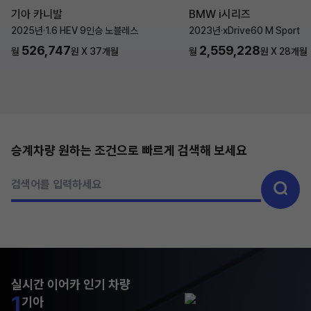
기아 카니발
BMW i시리즈
2025년
·
1.6 HEV 9인승 노블레스
2023년
·
xDrive60 M Sport
526,747
2,559,228
월
원 X
37
개월
월
원 X
28
개월
승계차량 원하는 조건으로 빠르게 검색해 보세요
검색어를 입력하세요
실시간 이어카 인기 차량
1
기아