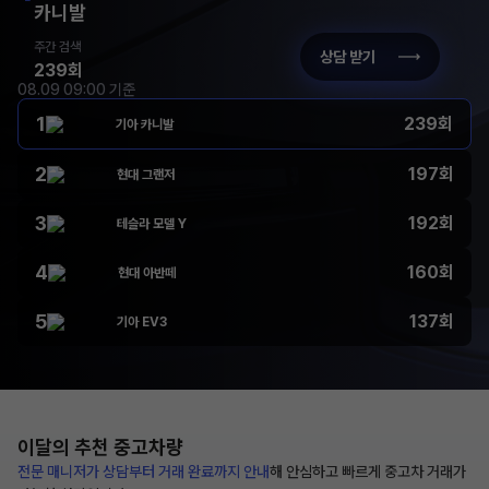
카니발
주간 검색
상담 받기
239회
08.09 09:00 기준
1
239회
기아 카니발
2
197회
현대 그랜저
3
192회
테슬라 모델 Y
4
160회
현대 아반떼
5
137회
기아 EV3
이달의 추천
중고차량
전문 매니저가 상담부터
거래 완료까지 안내
해
안심하고 빠르게 중고차 거래가