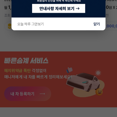
1,697,700
5,577,270
월
원 X
24
개월
월
원 X
조회 742
1시간 전
조회 7,575
2주 전
오늘 하루 그만보기
닫기
지원금
31,860,000원
지원금
50,000,
해지위약금 폭탄
걱정없이
매니저에게 내 차를 빠르게 정리해보세요!
내 차 등록하기