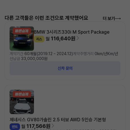
다른 고객들은 이런 조건으로 계약했어요
더 보기
BMW 3시리즈
330i M Sport Package
116,640원
월
리스
계약기간
60개월(2019.12 ~ 2024.12)
계약주행거리
0km/년Km/년
선납금
33,000,000원
신차 문의
제네시스 GV80
가솔린 2.5 터보 AWD 5인승 기본형
117,566원
월
렌트