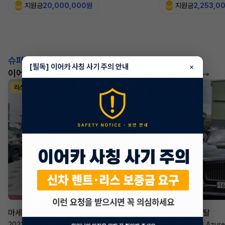
지원금
20,000,000원
지원금
2,253,0
슈퍼카!
[필독] 이어카 사칭 사기 주의 안내
×
이어카에서 좋은 조건으로 만나보세요
더 보기
리스
리스
승계 매니저
한태현
마세라티 르반떼
벤틀리 컨티넨탈
2022년
·
2.0 Hybrid GT
2023년
·
4.0 V8 Azure