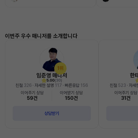
이번주 우수 매니저를 소개합니다
1위
임준영 매니저
한
5.00
(30)
친절
326
· 자세한 설명
117
· 빠른응답
156
친절
523
· 자세
이어주기 상담
이어받기 상담
이어주기 상담
59건
150건
31건
상담받기