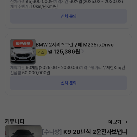
신차가격
85,600,000원
계약기간
60개월(2025.02 ~ 2030.02)
계약주행거리
0km/년Km/년
신차 문의
BMW 2시리즈
그란쿠페 M235i xDrive
125,396원
월
리스
계약기간
60개월(2025.06 ~ 2030.06)
계약주행거리
무제한Km/년
선납금
50,000,000원
신차 문의
커뮤니티
더 보기
[수다방]
K9 20년식 2운전자보냅니