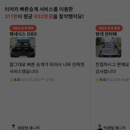
이어카 빠른승계 서비스를 이용한
311명
이 평균
832만원
을 절약했어요!
3일내 승계 완료
4일내 승계 완료
제네시스 G80
현대 싼타페
말그대로 빠른 승계가 되어서 너무 만족한
친절하시고 편해요
서비스였습니다.
감사합니다
5.0
2022.11.28
김** 고객님
5.0
2022.09.06
윤
종왕현 매니저
박래철 매니저