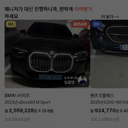
매니저가 대신 진행하니까, 편하게
이어받기
하세요
더 보기
리스
렌트
승계 매니저
임준영
BMW i시리즈
벤츠 E클래스
2023년
·
xDrive60 M Sport
2025년
·
E200 아방가
2,559,228
924,770
월
원 X
28
개월
월
원 X
4
조회 684
방금전
조회 2,898
방금전