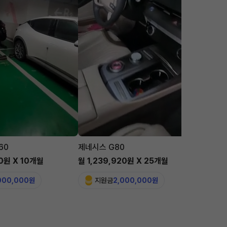
60
제네시스 G80
맥라렌 
00원 X 10개월
월 1,239,920원 X 25개월
월 5,6
,000,000원
지원금
2,000,000원
지