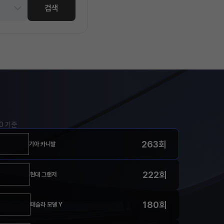
검색
00 기준
263회
기아 카니발
222회
현대 그랜저
180회
테슬라 모델 Y