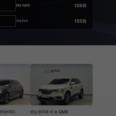
159회
현대 아반떼
155회
기아 EV3
 하이브리드
르노코리아 더 뉴 QM6