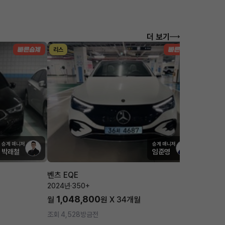
더 보기
리스
렌트
승계 매니저
승계 매니저
박래철
임준영
벤츠 EQE
현대 아
2024년
·
350+
2024년
·
1,048,800
612
월
원 X
34
개월
월
조회 4,528
방금전
조회 5,7