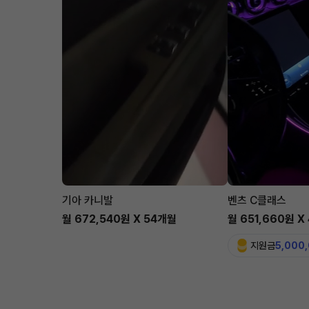
기아 카니발
벤츠 C클래스
월 672,540원 X 54개월
월 651,660원 X
지원금
5,000