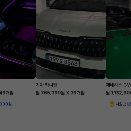
기아 카니발
제네시스 GV
 49개월
월 765,399원 X 39개월
월 1,132,9
,000원
지원금
1