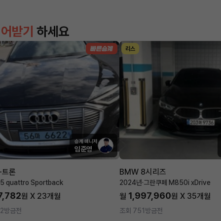
이어받기
하세요
리스
승계 매니저
임준영
-트론
BMW 8시리즈
5 quattro Sportback
2024년
·
그란쿠페 M850i xDrive
7,782
1,997,960
원 X
23
개월
월
원 X
35
개월
2
방금전
조회 751
방금전