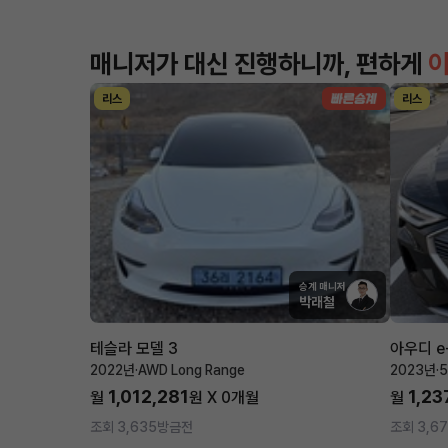
매니저가 대신 진행하니까, 편하게
리스
리스
승계 매니저
박래철
테슬라 모델 3
아우디 e
2022년
·
AWD Long Range
2023년
·
5
1,012,281
1,23
월
원 X
0
개월
월
조회 3,635
방금전
조회 3,67