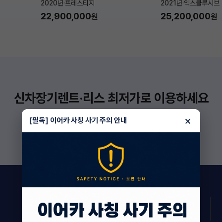
2020년
·
프레스티지
2021년
·
익스클루시브
22,900,000
25,200,000
원
원
신차장기렌트·리스 최저가로 이용하세요
더 보기
×
[필독] 이어카 사칭 사기 주의 안내
159
상담 진행 중