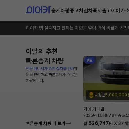
승계차량
중고차
신차즉시출고
이어카
이어카 앱 설치하고 원하는 차량을 알림 받아 빠르게 선점
이달의 추천
빠른승계 차량
렌트
전문 매니저가 승계 절차를 안내
해
더욱 편리하고 빠른승계가 가능한
차량입니다.
지원금
5,000,000
기아 카니발
2025년
·
1.6 HEV 9인승 노
526,747
빠른승계 차량 더 보기
월
원 X
37
개