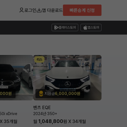
로그인
앱 다운로드
빠른승계 신청
플레이스토어
앱스토어
리스
,000원
지원금
6,000,000원
벤츠 EQE
i xDrive
2024년
·
350+
1,048,800
 X
35
개월
월
원 X
34
개월