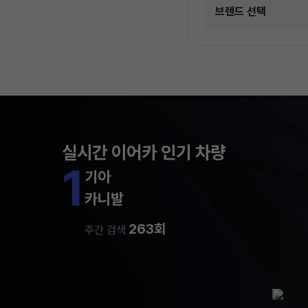
실시간 이어카 인기 차량
1
기아
카니발
263회
주간 검색