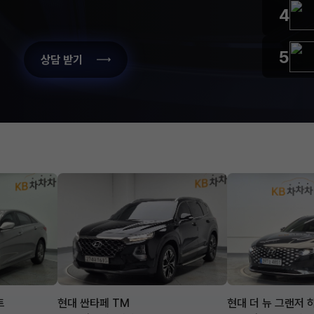
4
5
상담 받기
트
현대 싼타페 TM
현대 더 뉴 그랜저