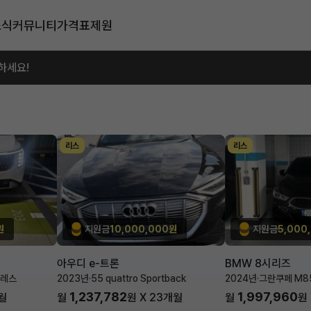
소식
커뮤니티
가격표
제원
하세요!
리스
리스
원
지원금
10,000,000원
지원금
5,000
아우디 e-트론
BMW 8시리즈
블레스
2023년
·
55 quattro Sportback
2024년
·
그란쿠페 M850
1,237,782
1,997,960
월
월
원 X
23
개월
월
원