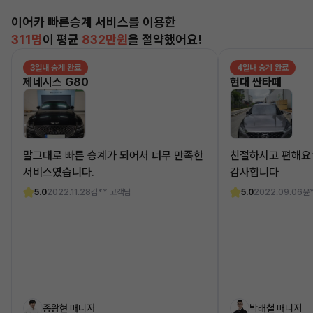
이어카 빠른승계 서비스를 이용한
311명
이 평균
832만원
을 절약했어요!
3일내 승계 완료
4일내 승계 완료
제네시스 G80
현대 싼타페
말그대로 빠른 승계가 되어서 너무 만족한
친절하시고 편해요
서비스였습니다.
감사합니다
5.0
2022.11.28
김** 고객님
5.0
2022.09.06
윤
종왕현 매니저
박래철 매니저