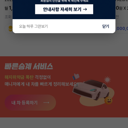
1,697,700
5,577,270
월
원 X
24
개월
월
원 X
조회 711
3시간 전
조회 7,555
2주 전
오늘 하루 그만보기
닫기
지원금
31,860,000원
지원금
50,000,
해지위약금 폭탄
걱정없이
매니저에게 내 차를 빠르게 정리해보세요!
내 차 등록하기