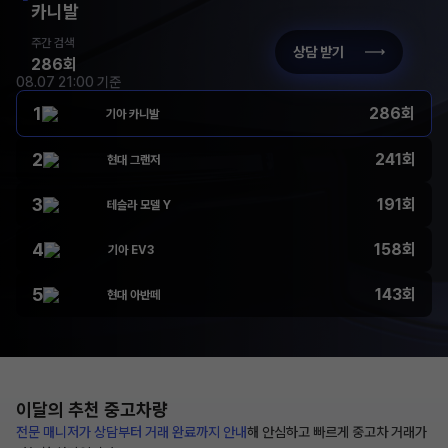
카니발
주간 검색
상담 받기
286회
08.07 21:00 기준
1
286회
기아 카니발
2
241회
현대 그랜저
3
191회
테슬라 모델 Y
4
158회
기아 EV3
5
143회
현대 아반떼
이달의 추천
중고차량
전문 매니저가 상담부터
거래 완료까지 안내
해
안심하고 빠르게 중고차 거래가