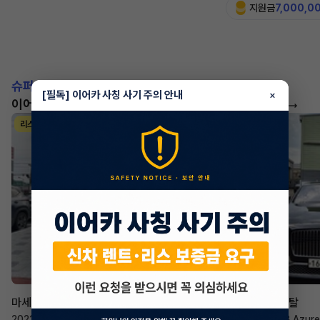
지원금
7,000,0
슈퍼카!
[필독] 이어카 사칭 사기 주의 안내
×
이어카에서 좋은 조건으로 만나보세요
더 보기
리스
리스
승계 매니저
한태현
마세라티 르반떼
벤틀리 컨티넨탈
2022년
·
2.0 Hybrid GT
2023년
·
4.0 V8 Azure