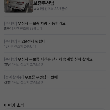
보증무선납
승승
1일 전
조회 38
댓글 0
[수다방]
무심사 무보증 차량 가능한가요
민규
11시간 전
조회 29
댓글 1
[수다방]
제2운전자 원합니다
12시간 전
조회 24
댓글 1
[수다방]
무심사 무보증 저신용 전기차 승계및 신차 찾아요
영우
14시간 전
조회 27
댓글 0
[승계찾아줘]
무보증 무선납 아반떼
건영
14시간 전
조회 25
댓글 0
이어카 소식