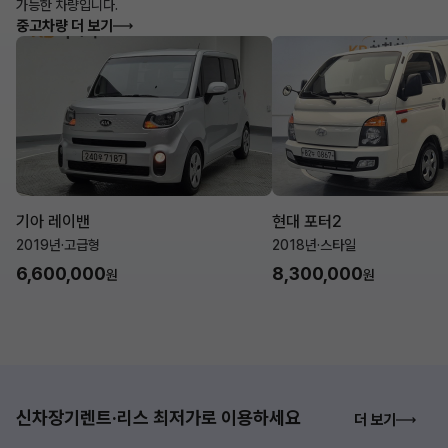
가능한 차량입니다.
중고차량 더 보기
기아 레이밴
현대 포터2
2019년
·
고급형
2018년
·
스타일
6,600,000
8,300,000
원
원
신차장기렌트·리스 최저가로 이용하세요
더 보기