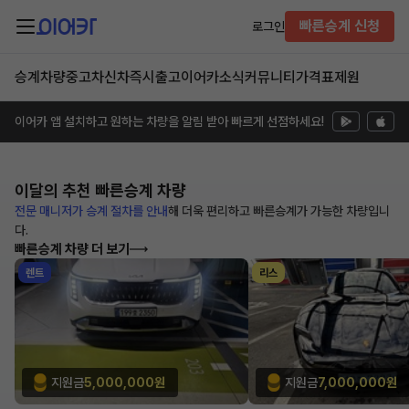
빠른승계 신청
로그인
승계차량
중고차
신차즉시출고
이어카소식
커뮤니티
가격표
제원
이어카 앱 설치하고 원하는 차량을 알림 받아 빠르게 선점하세요!
이달의 추천
빠른승계 차량
전문 매니저가 승계 절차를 안내
해
더욱 편리하고 빠른승계가 가능한
차량입니
다.
빠른승계 차량 더 보기
렌트
리스
지원금
5,000,000원
지원금
7,000,000원