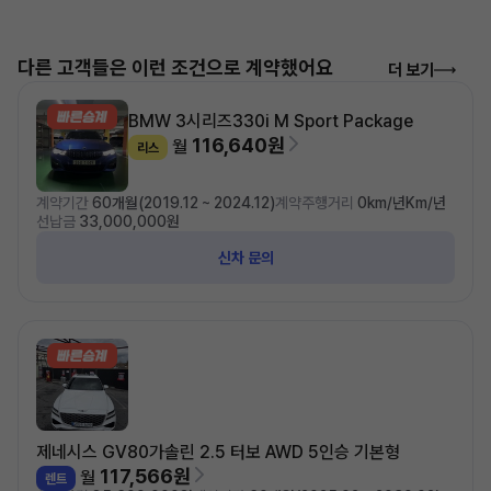
다른 고객들은 이런 조건으로 계약했어요
더 보기
BMW 3시리즈
330i M Sport Package
116,640원
월
리스
계약기간
60개월(2019.12 ~ 2024.12)
계약주행거리
0km/년Km/년
선납금
33,000,000원
신차 문의
제네시스 GV80
가솔린 2.5 터보 AWD 5인승 기본형
117,566원
월
렌트