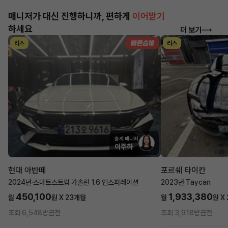
매니저가 대신 진행하니까, 편하게
이어받기
하세요
더 보기
리스
리스
승계 매니저
이주하
현대 아반떼
포르쉐 타이칸
2024년
·
스마트스트림 가솔린 1.6 인스퍼레이션
2023년
·
Taycan
450,100
1,933,380
월
원 X
23
개월
월
원 X
조회 6,548
방금전
조회 3,918
방금전