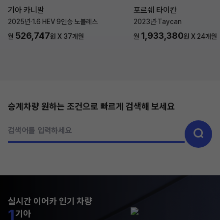
기아 카니발
포르쉐 타이칸
2025년
·
1.6 HEV 9인승 노블레스
2023년
·
Taycan
526,747
1,933,380
월
원 X
37
개월
월
원 X
24
개월
승계차량 원하는 조건으로 빠르게 검색해 보세요
검색어를 입력하세요
실시간 이어카 인기 차량
1
기아