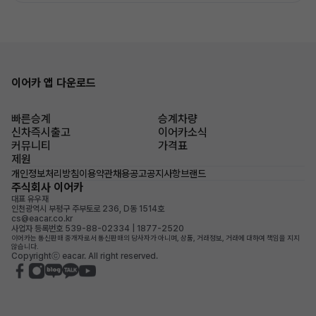
이어카 앱 다운로드
빠른승계
승계차량
신차즉시출고
이어카소식
커뮤니티
가격표
제원
개인정보처리방침
이용약관
채용공고
공지사항
브랜드
주식회사 이어카
대표 유우재
인천광역시 부평구 주부토로 236, D동 1514호
cs@eacar.co.kr
사업자 등록번호 539-88-02334 | 1877-2520
이어카는 통신판매 중개자로서 통신판매의 당사자가 아니며, 상품, 거래정보, 거래에 대하여 책임을 지지
않습니다.
Copyrightⓒ eacar. All right reserved.