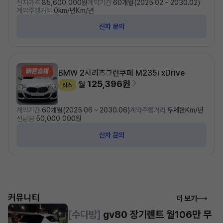
신차가격
85,600,000원
계약기간
60개월(2025.02 ~ 2030.02)
계약주행거리
0km/년Km/년
신차 문의
BMW 2시리즈
그란쿠페 M235i xDrive
125,396원
월
리스
계약기간
60개월(2025.06 ~ 2030.06)
계약주행거리
무제한Km/년
선납금
50,000,000원
신차 문의
커뮤니티
더 보기
[수다방]
gv80 장기렌트 월106만 무