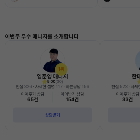
이번주 우수 매니저를 소개합니다
1위
임준영 매니저
한
5.00
(30)
친절
326
· 자세한 설명
117
· 빠른응답
156
친절
523
· 자세
이어주기 상담
이어받기 상담
이어주기 상담
65건
154건
33건
상담받기