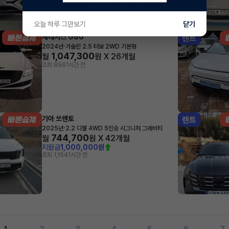
오늘 하루 그만보기
닫기
제네시스 G80
렌트
·
2024년
가솔린 2.5 터보 2WD 기본형
1,047,300
월
원 X
26
개월
조회 856
1시간 전
기아 쏘렌토
렌트
·
2025년
2.2 디젤 4WD 5인승 시그니처 그래비티
744,700
월
원 X
42
개월
지원금
1,000,000원
조회 1,154
1시간 전