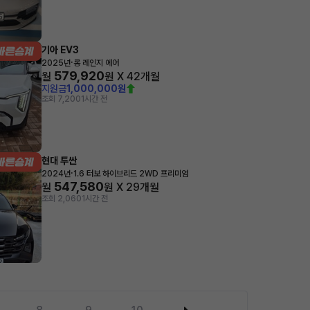
기아 EV3
·
2025년
롱 레인지 에어
579,920
월
원 X
42
개월
지원금
1,000,000원
조회 7,200
1시간 전
현대 투싼
·
2024년
1.6 터보 하이브리드 2WD 프리미엄
547,580
월
원 X
29
개월
조회 2,060
1시간 전