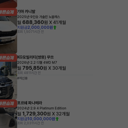
기아 카니발
·
2025년
9인승 가솔린 노블레스
688,360
월
원 X
41
개월
지원금
2,000,000원
조회 1,507
1시간 전
KG모빌리티(쌍용) 무쏘
·
2026년
2.2 디젤 4WD M7
795,850
월
원 X
30
개월
조회 481
1시간 전
#저신용
포르쉐 파나메라
·
2024년
2.9 4 Platinum Edition
1,729,300
월
원 X
32
개월
지원금
10,000,000원
조회 2,031
1시간 전