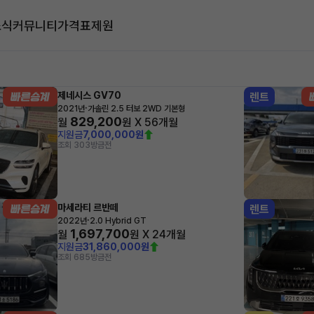
소식
커뮤니티
가격표
제원
대
제네시스 GV70
렌트
·
2021년
가솔린 2.5 터보 2WD 기본형
829,200
월
원 X
56
개월
지원금
7,000,000원
조회 303
방금전
마세라티 르반떼
렌트
·
2022년
2.0 Hybrid GT
1,697,700
월
원 X
24
개월
지원금
31,860,000원
조회 685
방금전