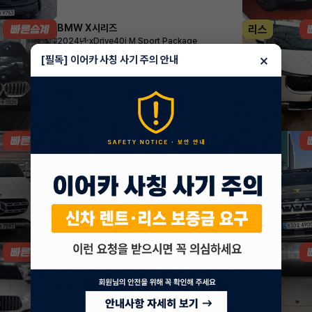
BMW X시리즈
리스
·
2024년
xDrive40i M Sport Package
1,713,990
월
원 X
29
개월
×
[필독] 이어카 사칭 사기 주의 안내
지원금
10,000,000원
조회 1,827
1시간 전
벤츠 GLE클래스
리스
·
2026년
GLE 300d 4MATIC
1,780,239
월
원 X
32
개월
지원금
7,000,000원
조회 241
1시간 전
벤츠 GLE클래스
리스
·
2024년
GLE 53 AMG 4MATIC+
2,219,100
월
원 X
34
개월
지원금
10,000,000원
조회 616
1시간 전