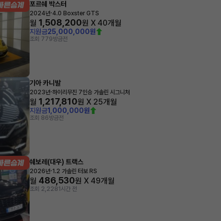
포르쉐 박스터
·
2024년
4.0 Boxster GTS
1,508,200
월
원 X
40
개월
지원금
25,000,000원
조회 779
방금전
기아 카니발
·
2023년
하이리무진 7인승 가솔린 시그니처
1,217,810
월
원 X
25
개월
지원금
1,000,000원
조회 86
방금전
쉐보레(대우) 트랙스
·
2026년
1.2 가솔린 터보 RS
486,530
월
원 X
49
개월
조회 2,228
1시간 전