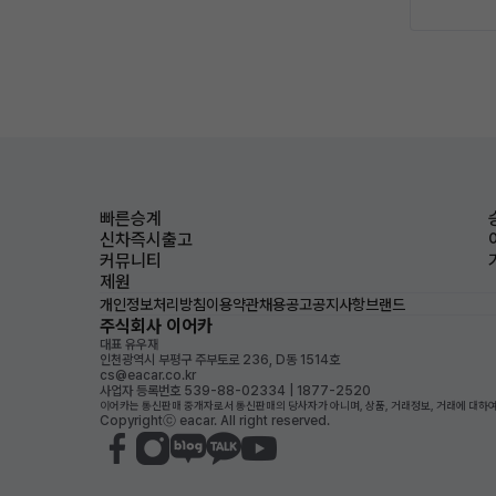
빠른승계
신차즉시출고
커뮤니티
제원
개인정보처리방침
이용약관
채용공고
공지사항
브랜드
주식회사 이어카
대표 유우재
인천광역시 부평구 주부토로 236, D동 1514호
cs@eacar.co.kr
사업자 등록번호 539-88-02334 | 1877-2520
이어카는 통신판매 중개자로서 통신판매의 당사자가 아니며, 상품, 거래정보, 거래에 대하여
Copyrightⓒ eacar. All right reserved.