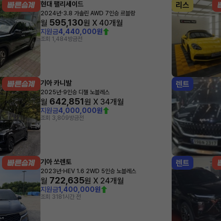
현대 팰리세이드
리스
·
2024년
3.8 가솔린 AWD 7인승 르블랑
595,130
월
원 X
40
개월
지원금
4,440,000원
조회 1,484
방금전
기아 카니발
렌트
·
2025년
9인승 디젤 노블레스
642,851
월
원 X
34
개월
지원금
4,000,000원
조회 3,809
방금전
기아 쏘렌토
렌트
·
2023년
HEV 1.6 2WD 5인승 노블레스
722,635
월
원 X
24
개월
지원금
1,400,000원
조회 318
1시간 전