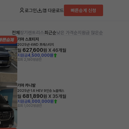
로그인
앱 다운로드
빠른승계 신청
전체
장기렌트
리스
최근순
낮은 가격순
지원금 많은순
기아 스포티지
·
2025년
4WD 프레스티지
627,600
월
원 X
46
개월
지원금
4,500,000원
조회 2,180
방금전
기아 카니발
·
2025년
1.6 HEV 9인승 노블레스
681,890
월
원 X
35
개월
지원금
6,000,000원
조회 1,002
방금전