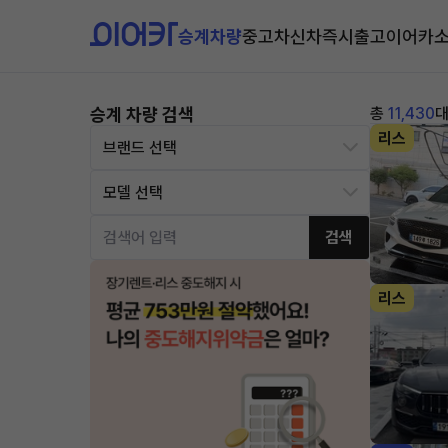
승계차량
중고차
신차즉시출고
이어카
승계 차량 검색
총
11,430
리스
검색
리스