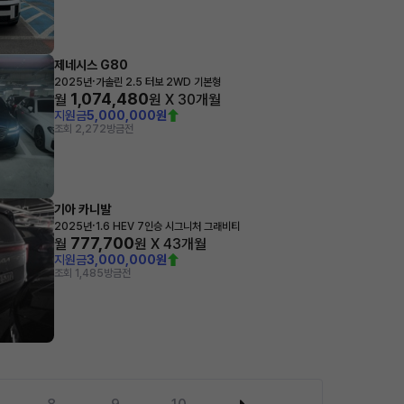
제네시스 G80
·
2025년
가솔린 2.5 터보 2WD 기본형
1,074,480
월
원 X
30
개월
지원금
5,000,000원
조회 2,272
방금전
기아 카니발
·
2025년
1.6 HEV 7인승 시그니처 그래비티
777,700
월
원 X
43
개월
지원금
3,000,000원
조회 1,485
방금전