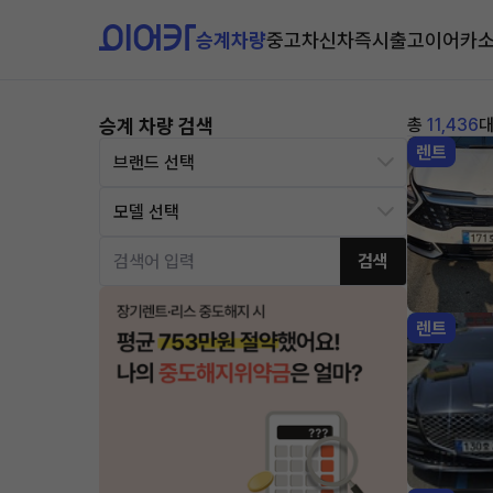
승계차량
중고차
신차즉시출고
이어카
승계 차량 검색
총
11,436
렌트
검색
렌트