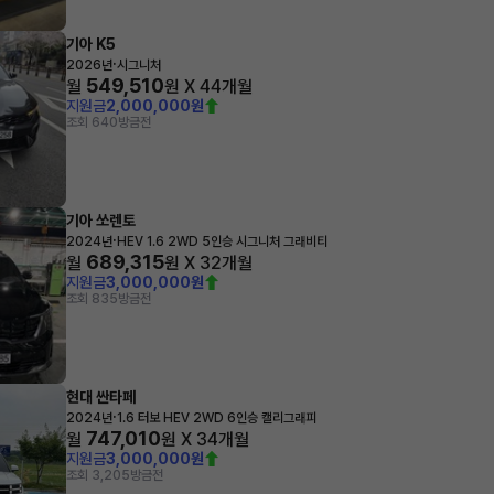
기아 K5
·
2026년
시그니처
549,510
월
원 X
44
개월
지원금
2,000,000원
조회 640
방금전
기아 쏘렌토
·
2024년
HEV 1.6 2WD 5인승 시그니처 그래비티
689,315
월
원 X
32
개월
지원금
3,000,000원
조회 835
방금전
현대 싼타페
·
2024년
1.6 터보 HEV 2WD 6인승 캘리그래피
747,010
월
원 X
34
개월
지원금
3,000,000원
조회 3,205
방금전