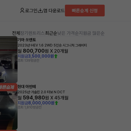
로그인
앱 다운로드
빠른승계 신청
전체
장기렌트
리스
최근순
낮은 가격순
지원금 많은순
기아 쏘렌토
·
2023년
HEV 1.6 2WD 5인승 시그니처 그래비티
800,700
월
원 X
20
개월
지원금
3,500,000원
조회 139
방금전
현대 아반떼
·
2025년
가솔린 2.0 터보 N DCT
594,980
월
원 X
45
개월
지원금
8,000,000원
조회 1,810
방금전