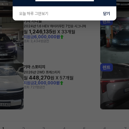
오늘 하루 그만보기
닫기
기아 카니발
렌트
·
2024년
1.6 HEV 하이리무진 7인승 시그니처
1,246,135
월
원 X
33
개월
지원금
6,000,000원
조회 3,434
방금전
기아 스포티지
렌트
·
2026년
2WD 프레스티지
448,270
월
원 X
57
개월
지원금
2,000,000원
조회 721
방금전