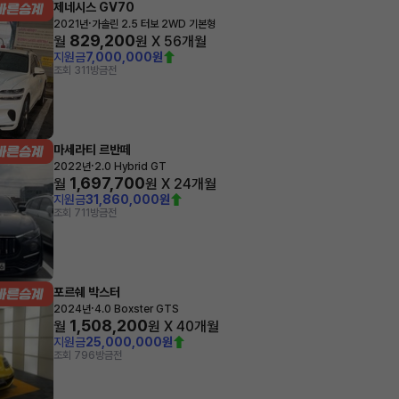
제네시스 GV70
·
2021년
가솔린 2.5 터보 2WD 기본형
829,200
월
원 X
56
개월
지원금
7,000,000원
조회 311
방금전
마세라티 르반떼
·
2022년
2.0 Hybrid GT
1,697,700
월
원 X
24
개월
지원금
31,860,000원
조회 711
방금전
포르쉐 박스터
·
2024년
4.0 Boxster GTS
1,508,200
월
원 X
40
개월
지원금
25,000,000원
조회 796
방금전