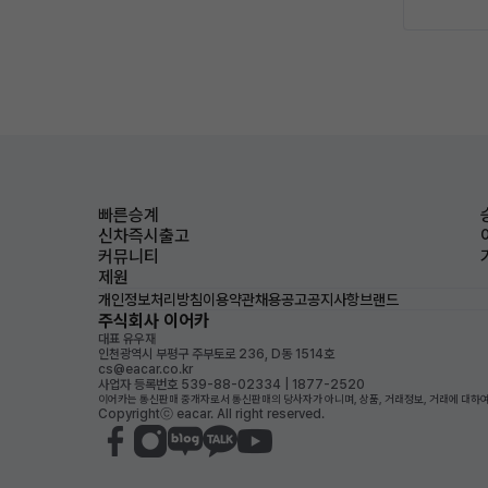
빠른승계
신차즉시출고
커뮤니티
제원
개인정보처리방침
이용약관
채용공고
공지사항
브랜드
주식회사 이어카
대표 유우재
인천광역시 부평구 주부토로 236, D동 1514호
cs@eacar.co.kr
사업자 등록번호 539-88-02334 | 1877-2520
이어카는 통신판매 중개자로서 통신판매의 당사자가 아니며, 상품, 거래정보, 거래에 대하여
Copyrightⓒ eacar. All right reserved.