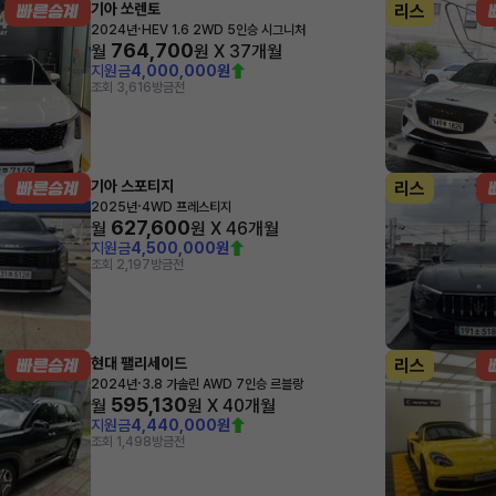
기아 쏘렌토
리스
·
2024년
HEV 1.6 2WD 5인승 시그니처
764,700
월
원 X
37
개월
지원금
4,000,000원
조회 3,616
방금전
기아 스포티지
리스
·
2025년
4WD 프레스티지
627,600
월
원 X
46
개월
지원금
4,500,000원
조회 2,197
방금전
현대 팰리세이드
리스
·
2024년
3.8 가솔린 AWD 7인승 르블랑
595,130
월
원 X
40
개월
지원금
4,440,000원
조회 1,498
방금전