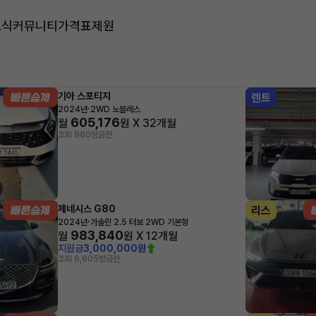
소식
커뮤니티
가격표
제원
대
기아 스포티지
렌트
·
2024년
2WD 노블레스
605,176
월
원 X
32
개월
조회 980
방금전
제네시스 G80
리스
·
2024년
가솔린 2.5 터보 2WD 기본형
983,840
월
원 X
12
개월
지원금
3,000,000원
조회 6,605
방금전