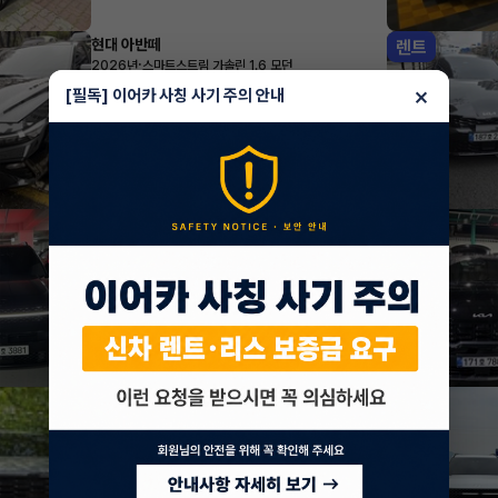
현대 아반떼
렌트
·
2026년
스마트스트림 가솔린 1.6 모던
401,160
월
원 X
44
개월
×
[필독] 이어카 사칭 사기 주의 안내
지원금
1,320,000원
조회 376
방금전
현대 싼타페
렌트
·
2025년
1.6 터보 HEV 2WD 5인승 캘리그래피
643,020
월
원 X
52
개월
지원금
3,000,000원
조회 644
방금전
기아 카니발
렌트
·
2024년
1.6 HEV 7인승 시그니처 그래비티
828,455
월
원 X
30
개월
지원금
3,000,000원
조회 3,367
방금전