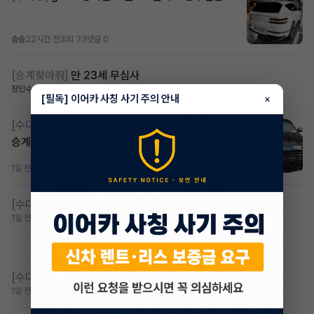
승승
22시간 전
조회 33
댓글 0
[승계찾아줘]
만 23세 무심사
장민수
1일 전
조회 34
댓글 1
[필독] 이어카 사칭 사기 주의 안내
×
[수다방]
23년식 k8 lpi 3.5 무심사 저신용 장기렌트
승계합니다
1일 전
조회 49
댓글 0
[수다방]
제2운전자 구합니다 ( 제가 차량받는쪽 )
1일 전
조회 45
댓글 0
[수다방]
제2운전자 구합니다 ( 제가 차량받는쪽 )
1일 전
조회 33
댓글 0