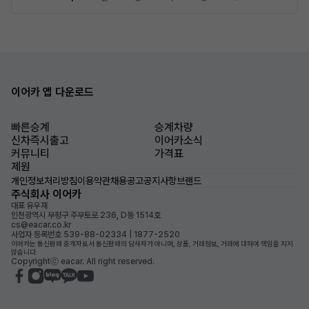
이어카 앱 다운로드
빠른승계
승계차량
신차즉시출고
이어카소식
커뮤니티
가격표
제원
개인정보처리방침
이용약관
채용공고
공지사항
브랜드
주식회사 이어카
대표 유우재
인천광역시 부평구 주부토로 236, D동 1514호
cs@eacar.co.kr
사업자 등록번호 539-88-02334 | 1877-2520
이어카는 통신판매 중개자로서 통신판매의 당사자가 아니며, 상품, 거래정보, 거래에 대하여 책임을 지지
않습니다.
Copyrightⓒ eacar. All right reserved.