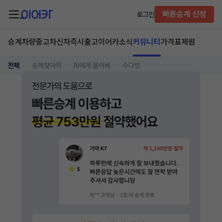
빠른승계 신청
로그인
승계차량
중고차
신차즉시출고
이어카소식
커뮤니티
가격표
제원
전체
승계찾아줘
AI에게 물어봐
수다방