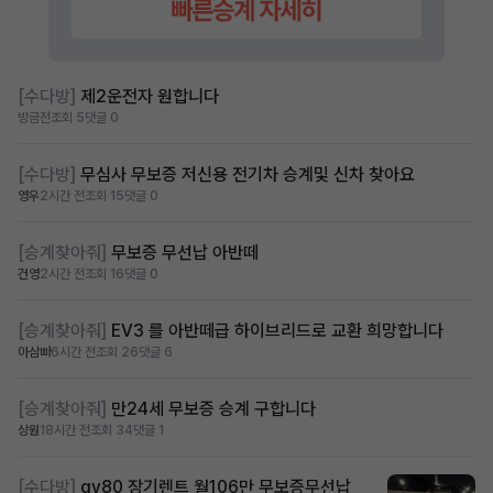
[수다방]
제2운전자 원합니다
방금전
조회 5
댓글 0
[수다방]
무심사 무보증 저신용 전기차 승계및 신차 찾아요
영우
2시간 전
조회 15
댓글 0
[승계찾아줘]
무보증 무선납 아반떼
건영
2시간 전
조회 16
댓글 0
[승계찾아줘]
EV3 를 아반떼급 하이브리드로 교환 희망합니다
아삼빠
6시간 전
조회 26
댓글 6
[승계찾아줘]
만24세 무보증 승계 구합니다
상원
18시간 전
조회 34
댓글 1
[수다방]
gv80 장기렌트 월106만 무보증무선납