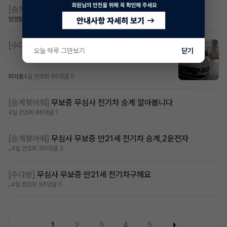
[승계찾아줘]
무심사 차량구해요
정영철
2일 전
조회 48
댓글 1
[수다방]
제네시스 g80 3.5 4륜 거의 풀옵션 페이스
오늘 하루 그만보기
닫기
최이호
4일 전
조회 95
댓글 0
[승계찾아줘]
무보증 무심사 전기차 승계 알아봅니다
4일 전
조회 86
댓글 1
[승계찾아줘]
무심사 무보증 만21세 전기차 승계,2운전자
..
4일 전
조회 101
댓글 3
[수다방]
무심사 무보증 만21세 전기차구해요
..
4일 전
조회 56
댓글 0
1
2
3
4
5