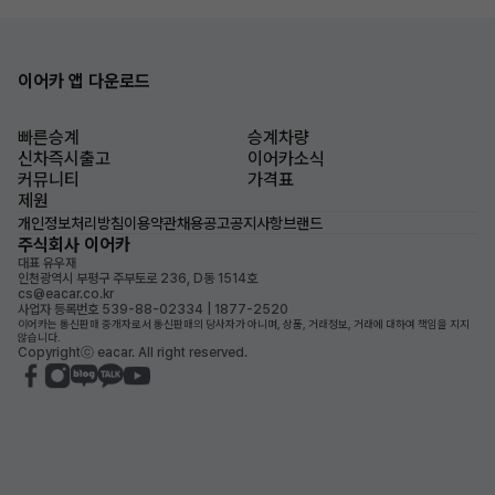
이어카 앱 다운로드
빠른승계
승계차량
신차즉시출고
이어카소식
커뮤니티
가격표
제원
개인정보처리방침
이용약관
채용공고
공지사항
브랜드
주식회사 이어카
대표 유우재
인천광역시 부평구 주부토로 236, D동 1514호
cs@eacar.co.kr
사업자 등록번호 539-88-02334 | 1877-2520
이어카는 통신판매 중개자로서 통신판매의 당사자가 아니며, 상품, 거래정보, 거래에 대하여 책임을 지지
않습니다.
Copyrightⓒ eacar. All right reserved.