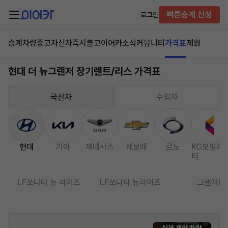
빠른승계 신청
로그인
승계차량
중고차
신차즉시출고
이어카소식
커뮤니티
가격표
제원
현대 더 뉴그랜저 장기렌트/리스 가격표
국산차
수입차
현대
기아
제네시스
쉐보레
르노
KG모빌리
티
LF쏘나타 뉴 라이즈
LF쏘나타 뉴라이즈
그랜저IG