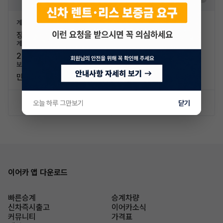
계약유형
신차가격
장기렌트
54,000,000원
계약기간
계약주행거리
2026.07 ~ 2031.07
30,000km/년
보험연령
면책금
만 26세 이상
30만원
신차 문의하기
승계 조건 확인
오늘 하루 그만보기
닫기
이어카 앱 다운로드
빠른승계
승계차량
신차즉시출고
이어카소식
커뮤니티
가격표