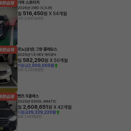
기아 스포티지
·
2026년
2WD 시그니처
516,450
월
원 X
54
개월
조회 2,662
방금전
르노(삼성) 그랑 콜레오스
·
2025년
1.5 HEV 아이코닉
582,290
월
원 X
50
개월
지원금
2,000,000원
조회 3,222
방금전
벤츠 S클래스
·
2025년
S500L 4MATIC
2,608,651
월
원 X
42
개월
지원금
29,329,220원
조회 1,441
방금전