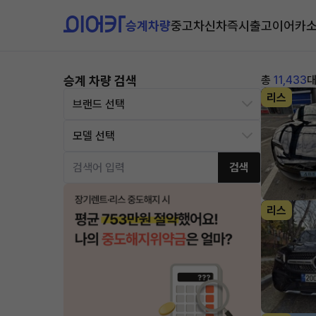
승계차량
중고차
신차즉시출고
이어카
승계 차량 검색
총
11,433
리스
검색
리스