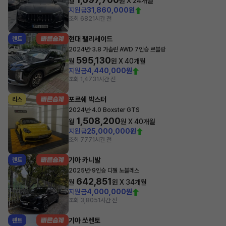
월
원 X
24
개월
지원금
31,860,000원
조회 682
1시간 전
현대 팰리세이드
렌트
·
2024년
3.8 가솔린 AWD 7인승 르블랑
595,130
월
원 X
40
개월
지원금
4,440,000원
조회 1,473
1시간 전
포르쉐 박스터
리스
·
2024년
4.0 Boxster GTS
1,508,200
월
원 X
40
개월
지원금
25,000,000원
조회 777
1시간 전
기아 카니발
렌트
·
2025년
9인승 디젤 노블레스
642,851
월
원 X
34
개월
지원금
4,000,000원
조회 3,805
1시간 전
기아 쏘렌토
렌트