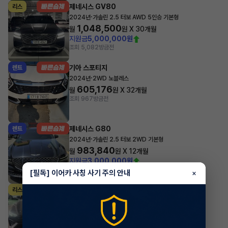
제네시스 GV80
리스
·
2024년
가솔린 2.5 터보 AWD 5인승 기본형
1,048,500
월
원 X
30
개월
지원금
5,000,000원
조회 5,082
방금전
기아 스포티지
렌트
·
2024년
2WD 노블레스
605,176
월
원 X
32
개월
조회 967
방금전
제네시스 G80
렌트
·
2024년
가솔린 2.5 터보 2WD 기본형
983,840
월
원 X
12
개월
지원금
3,000,000원
조회 6,588
방금전
[필독] 이어카 사칭 사기 주의 안내
×
현대 아반떼
리스
·
2025년
가솔린 2.0 터보 N DCT
594,980
월
원 X
45
개월
지원금
8,000,000원