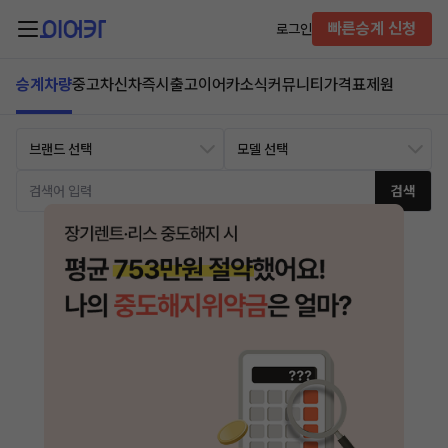
빠른승계 신청
로그인
승계차량
중고차
신차즉시출고
이어카소식
커뮤니티
가격표
제원
검색