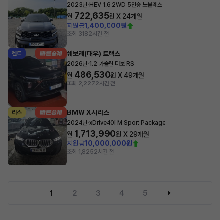
·
2023년
HEV 1.6 2WD 5인승 노블레스
722,635
월
원 X
24
개월
지원금
1,400,000원
조회 318
2시간 전
쉐보레(대우) 트랙스
렌트
·
2026년
1.2 가솔린 터보 RS
486,530
월
원 X
49
개월
조회 2,227
2시간 전
BMW X시리즈
리스
·
2024년
xDrive40i M Sport Package
1,713,990
월
원 X
29
개월
지원금
10,000,000원
조회 1,825
2시간 전
1
2
3
4
5