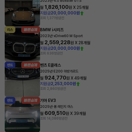
·
2023년
4.0 Boxster GTS
1,826,100
월
원 X
25
개월
지원금
20,000,000원
조회 1,371
방금전
BMW i시리즈
리스
·
2023년
xDrive60 M Sport
2,559,228
월
원 X
28
개월
지원금
20,000,000원
조회 636
방금전
벤츠 E클래스
렌트
·
2025년
E200 아방가르드
924,770
월
원 X
49
개월
지원금
2,253,000원
조회 2,860
방금전
기아 EV3
렌트
·
2025년
롱 레인지 어스
609,510
월
원 X
39
개월
조회 14,086
방금전