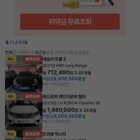
총
11,430
대
전체
장기렌트
리스
최근순
낮은 가격순
지원금 많은순
테슬라 모델 3
리스
·
2021년
AWD Long Range
712,490
월
원 X
49
개월
지원금
5,000,000원
조회 1,694
방금전
랜드로버 레인지로버 벨라
리스
·
2023년
2.0 P250 R-Dynamic SE
1,480,000
월
원 X
34
개월
지원금
4,500,000원
조회 3,052
방금전
포르쉐 박스터
리스