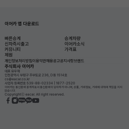
이어카 앱 다운로드
빠른승계
승계차량
신차즉시출고
이어카소식
커뮤니티
가격표
제원
개인정보처리방침
이용약관
채용공고
공지사항
브랜드
주식회사 이어카
대표 유우재
인천광역시 부평구 주부토로 236, D동 1514호
cs@eacar.co.kr
사업자 등록번호 539-88-02334 | 1877-2520
이어카는 통신판매 중개자로서 통신판매의 당사자가 아니며, 상품, 거래정보, 거래에 대하여 책임을 지지
않습니다.
Copyrightⓒ eacar. All right reserved.