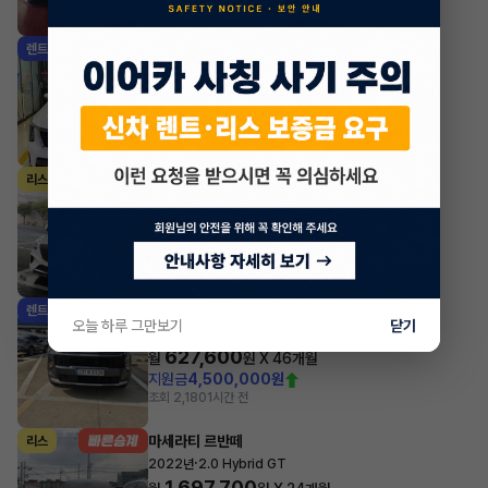
조회 1,792
1시간 전
기아 쏘렌토
렌트
·
2024년
HEV 1.6 2WD 5인승 시그니처
764,700
월
원 X
37
개월
지원금
4,000,000원
조회 3,585
1시간 전
제네시스 GV70
리스
·
2021년
가솔린 2.5 터보 2WD 기본형
829,200
월
원 X
56
개월
지원금
7,000,000원
조회 301
1시간 전
기아 스포티지
렌트
오늘 하루 그만보기
닫기
·
2025년
4WD 프레스티지
627,600
월
원 X
46
개월
지원금
4,500,000원
조회 2,180
1시간 전
마세라티 르반떼
리스
·
2022년
2.0 Hybrid GT
1,697,700