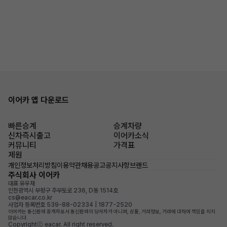
이어카 앱 다운로드
빠른승계
승계차량
신차즉시출고
이어카소식
커뮤니티
가격표
제원
개인정보처리방침
이용약관
채용공고
공지사항
브랜드
주식회사 이어카
대표 유우재
인천광역시 부평구 주부토로 236, D동 1514호
cs@eacar.co.kr
사업자 등록번호 539-88-02334 | 1877-2520
이어카는 통신판매 중개자로서 통신판매의 당사자가 아니며, 상품, 거래정보, 거래에 대하여 책임을 지지
않습니다.
Copyrightⓒ eacar. All right reserved.