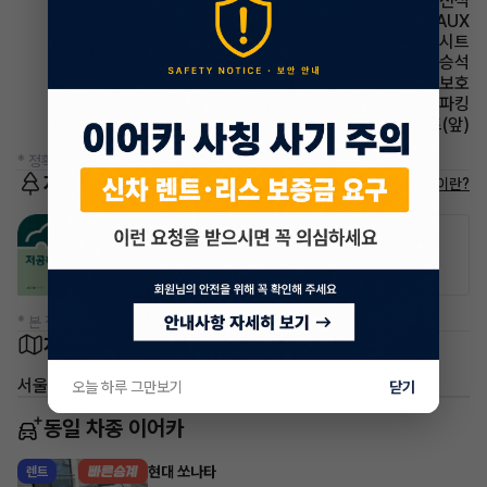
에어백 운전석
유무선단자 AUX
시트 인조가죽시트
에어백 동승석
에어백 무릎보호
파킹 전자식 파킹
시트 열선시트(앞)
* 정확한 정보는 판매자와 반드시 확인하시기 바랍니다.
저공해차량 정보
저공해차량이란?
공항주차장
공영주차장
20% 할인
50% 할인
* 본 정보는 지자체마다 다를 수 있으니 실제 정보와 확인해 주세요.
차량 위치
서울 강서구 가양동
오늘 하루 그만보기
닫기
동일 차종 이어카
현대 쏘나타
렌트