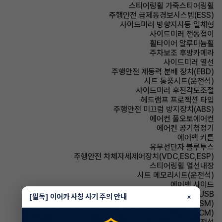
스티어링휠 가죽스티어링휠
주행안전 급제동경보시스템(ESS)
사이드미러 방향지시등 일체형
사이드미러 전동접이
휠타이어 알루미늄휠
주차보조 후방카메라
사이드미러 열선
주행안전 제동력 분배 장치(EBD)
시트 통풍시트(운전석)
사이드미러 후진각도조절
헤드램프 프로젝션 타입
주행안전 미끄럼 방지장치(ABS)
에어컨 풀오토에어컨
에어컨 공기청정기
에어백 커튼
유무선단자 블루투스
주행안전 차체자세제어장치(VDC,ESC,ESP)
스티어링휠 열선내장
시트 메모리시트(운전석)
에어백 사이드
유무선단자 USB
[필독] 이어카 사칭 사기 주의 안내
×
주행안전 샤시 통합 제어 시스템(VSM)
룸미러 전자식 룸미러(ECM)