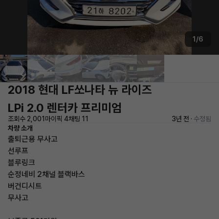
1/6
2018 현대 LF쏘나타 뉴 라이즈
LPi 2.0 렌터카 프리미엄
조회수 2,001
마이픽 4
채팅 11
3년 전 ·
수정됨
차량 소개
출퇴근용 무사고
선루프
블루링크
순정네비 2채널 블랙바스
버건디시트
무사고