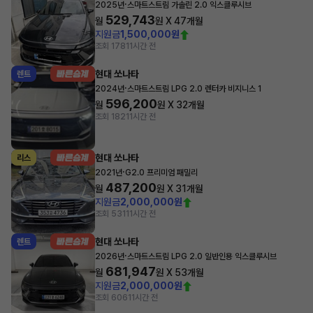
·
2025년
스마트스트림 가솔린 2.0 익스클루시브
529,743
월
원 X
47
개월
지원금
1,500,000원
조회 178
11시간 전
현대 쏘나타
렌트
·
2024년
스마트스트림 LPG 2.0 렌터카 비지니스 1
596,200
월
원 X
32
개월
조회 182
11시간 전
현대 쏘나타
리스
·
2021년
G2.0 프리미엄 패밀리
487,200
월
원 X
31
개월
지원금
2,000,000원
조회 531
11시간 전
현대 쏘나타
렌트
·
2026년
스마트스트림 LPG 2.0 일반인용 익스클루시브
681,947
월
원 X
53
개월
지원금
2,000,000원
조회 606
11시간 전