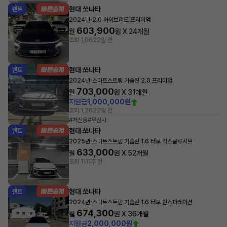
현대 쏘나타
렌트
·
2024년
2.0 하이브리드 프리미엄
603,900
월
원 X
24
개월
조회 1,062
2일 전
현대 쏘나타
렌트
·
2024년
스마트스트림 가솔린 2.0 프리미엄
703,000
월
원 X
31
개월
지원금
1,000,000원
조회 1,262
2일 전
#저신용
#무심사
현대 쏘나타
렌트
·
2025년
스마트스트림 가솔린 1.6 터보 익스클루시브
633,000
월
원 X
52
개월
조회 111
1주 전
현대 쏘나타
렌트
·
2024년
스마트스트림 가솔린 1.6 터보 인스퍼레이션
674,300
월
원 X
36
개월
지원금
2,000,000원