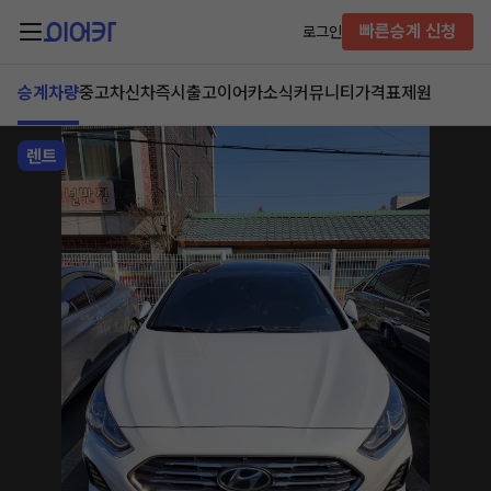
빠른승계 신청
로그인
승계차량
중고차
신차즉시출고
이어카소식
커뮤니티
가격표
제원
렌트