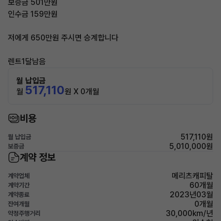
보증금 501만원
인수금 159만원
저에게 650만원 주시면 승계합니다
렌트1달남음
월 납입금
517,110
월
원 X 0개월
비용
517,110원
월 납입금
5,010,000원
보증금
계약 정보
메리츠캐피탈
계약업체
60개월
계약기간
2023년03월
계약종료
0개월
잔여개월
30,000km/년
약정주행거리