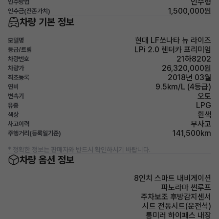
인수형
인수방법
1,500,000원
인수금(잔존가치)
차량 기본 정보
현대 LF쏘나타 뉴 라이즈
모델명
LPi 2.0 렌터카 프리미엄
등급/트림
21하8202
차량번호
26,320,000원
차량가
2018년 03월
최초등록
9.5km/L (4등급)
연비
오토
변속기
LPG
유종
흰색
색상
무사고
사고이력
141,500km
주행거리(등록일기준)
* 정확한 정보는 판매자와 반드시 확인하시기 바랍니다.
차량 옵션 정보
8인치 스마트 내비게이션
파노라마 썬루프
주차보조 후방감지센서
시트 전동시트(운전석)
룸미러 하이패스 내장