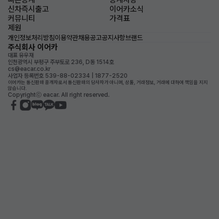
신차즉시출고
이어카소식
커뮤니티
가격표
제원
개인정보처리방침
이용약관
채용공고
공지사항
브랜드
주식회사 이어카
대표 유우재
인천광역시 부평구 주부토로 236, D동 1514호
cs@eacar.co.kr
사업자 등록번호 539-88-02334 | 1877-2520
이어카는 통신판매 중개자로서 통신판매의 당사자가 아니며, 상품, 거래정보, 거래에 대하여 책임을 지지
않습니다.
Copyrightⓒ eacar. All right reserved.