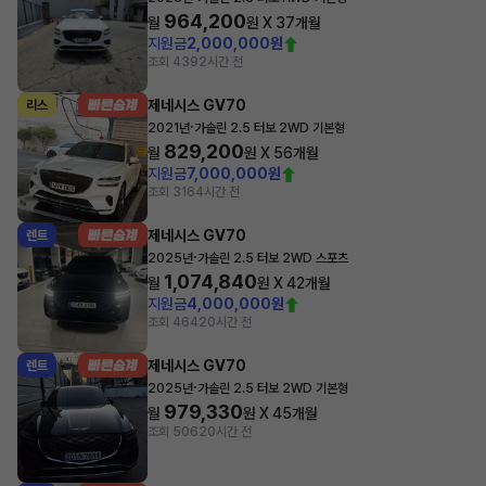
964,200
월
원 X
37
개월
지원금
2,000,000원
조회 439
2시간 전
제네시스 GV70
리스
·
2021년
가솔린 2.5 터보 2WD 기본형
829,200
월
원 X
56
개월
지원금
7,000,000원
조회 316
4시간 전
제네시스 GV70
렌트
·
2025년
가솔린 2.5 터보 2WD 스포츠
1,074,840
월
원 X
42
개월
지원금
4,000,000원
조회 464
20시간 전
제네시스 GV70
렌트
·
2025년
가솔린 2.5 터보 2WD 기본형
979,330
월
원 X
45
개월
조회 506
20시간 전