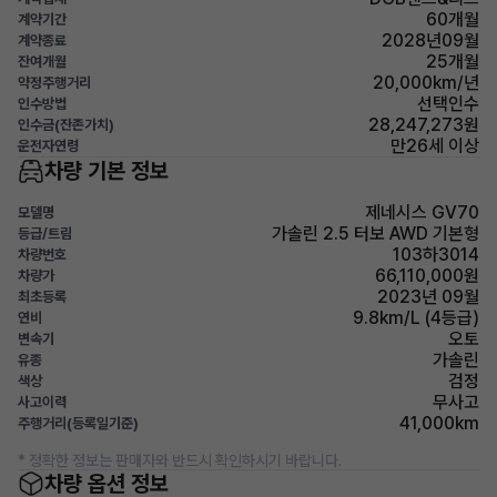
60개월
계약기간
2028년09월
계약종료
25개월
잔여개월
20,000km/년
약정주행거리
선택인수
인수방법
28,247,273원
인수금(잔존가치)
만26세 이상
운전자연령
차량 기본 정보
제네시스 GV70
모델명
가솔린 2.5 터보 AWD 기본형
등급/트림
103하3014
차량번호
66,110,000원
차량가
2023년 09월
최초등록
9.8km/L (4등급)
연비
오토
변속기
가솔린
유종
검정
색상
무사고
사고이력
41,000km
주행거리(등록일기준)
* 정확한 정보는 판매자와 반드시 확인하시기 바랍니다.
차량 옵션 정보