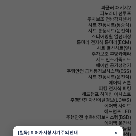
파퓰러 패키지2
파노라마 선루프
주차보조 전방감지센서
시트 전동시트(동승석)
시트 통풍시트(운전석)
스티어링휠 열선내장
룸미러 전자식 룸미러(ECM)
시트 열선시트(앞)
주차보조 후방카메라
시트 인조가죽시트
에어컨 공기청정기
주행안전 급제동경보시스템(ESS)
시트 전동시트(운전석)
에어백 커튼
파킹 전자식 파킹
헤드램프 하이빔 어시스트
주행안전 차선이탈경보(LDWS)
에어백 사이드
헤드램프 LED
주행안전 후측방경보시스템(BSD)
에어백 운전석
휠타이어 알루미늄휠
[필독] 이어카 사칭 사기 주의 안내
×
시트 메모리시트(운전석)