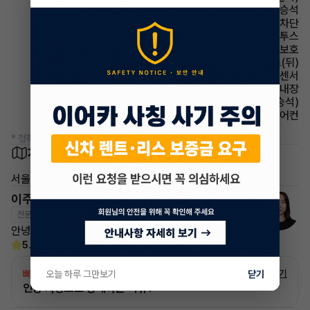
에어백 동승석
윈드실드(앞유리) 자외선 차단
유무선단자 블루투스
에어백 무릎보호
시트 열선시트(뒤)
주차보조 후방감지센서
룸미러 하이패스 내장
시트 통풍시트(동승석)
에어컨 풀오토에어컨
* 정확한 정보는 판매자와 반드시 확인하시기 바랍니다.
차량 위치
서울
이주하 매니저
전문교육수료
자격인증완료
안녕하세요 이어카 매니저 이주하입니다
5.0
(2)
빠른승계
서비스
자세히 보기
오늘 하루 그만보기
닫기
인증 차량으로 승계하는 이유?