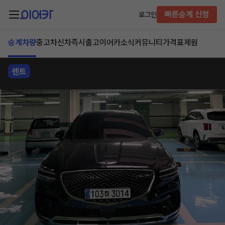
빠른승계 신청
로그인
승계차량
중고차
신차즉시출고
이어카소식
커뮤니티
가격표
제원
렌트