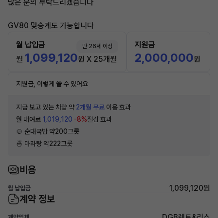
많은 문의 부탁드리겠습니다
GV80 맞승계도 가능합니다
월 납입금
지원금
만 26세 이상
1,099,120
2,000,000
월
원 X 25개월
원
지원금, 이렇게 쓸 수 있어요
지금 보고 있는 차량 약
2개월 무료
이용 효과
월 대여료
1,019,120
-8%
절감 효과
🍲 순대국밥 약200그릇
🍜 마라탕 약222그릇
비용
1,099,120원
월 납입금
계약 정보
DGB렌트&리스
계약업체