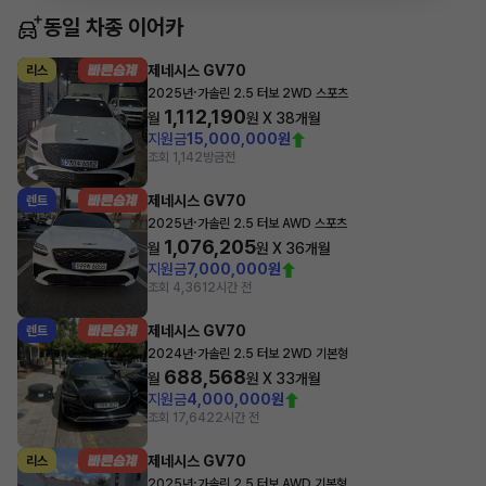
동일 차종 이어카
제네시스 GV70
리스
·
2025년
가솔린 2.5 터보 2WD 스포츠
1,112,190
월
원 X
38
개월
지원금
15,000,000원
조회 1,142
방금전
제네시스 GV70
렌트
·
2025년
가솔린 2.5 터보 AWD 스포츠
1,076,205
월
원 X
36
개월
지원금
7,000,000원
조회 4,361
2시간 전
제네시스 GV70
렌트
·
2024년
가솔린 2.5 터보 2WD 기본형
688,568
월
원 X
33
개월
지원금
4,000,000원
조회 17,642
2시간 전
제네시스 GV70
리스
·
2025년
가솔린 2.5 터보 AWD 기본형