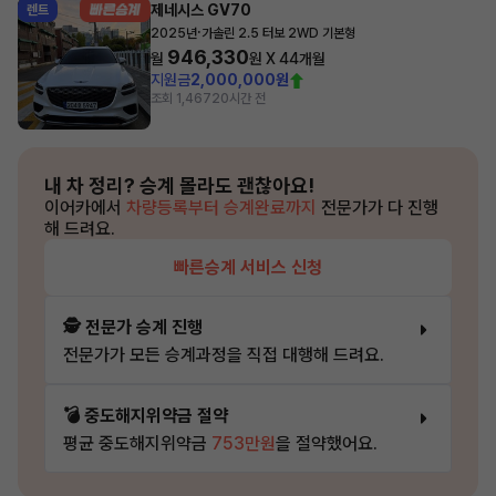
제네시스 GV70
렌트
·
2025년
가솔린 2.5 터보 2WD 기본형
946,330
월
원 X
44
개월
지원금
2,000,000원
조회 1,467
20시간 전
내 차 정리?
승계 몰라도 괜찮아요!
이어카에서
차량등록부터 승계완료까지
전문가가 다 진행
해 드려요.
빠른승계 서비스 신청
🕵️ 전문가 승계 진행
전문가가 모든 승계과정을 직접 대행해 드려요.
💣 중도해지위약금 절약
평균 중도해지위약금
753만원
을 절약했어요.