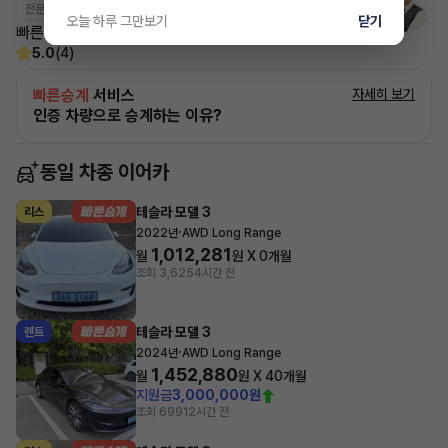
전문교육수료
자격인증완료
오늘 하루 그만보기
닫기
빠른승계 도와드리겠습니다.
5.0
(4)
빠른승계
서비스
자세히 보기
인증 차량으로 승계하는 이유?
동일 차종 이어카
테슬라 모델 3
리스
·
2022년
AWD Long Range
1,012,281
월
원 X
0
개월
조회 3,625
4시간 전
테슬라 모델 3
렌트
·
2024년
AWD Long Range
1,452,880
월
원 X
40
개월
지원금
3,000,000원
조회 699
12시간 전