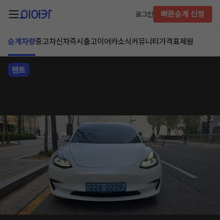
빠른승계 신청
로그인
승계차량
중고차
신차즉시출고
이어카소식
커뮤니티
가격표
제원
렌트