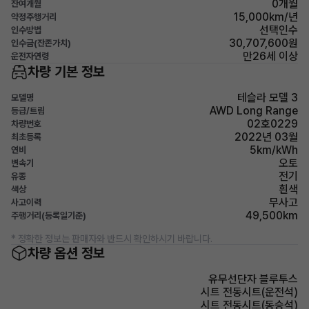
0개월
잔여개월
15,000km/년
약정주행거리
선택인수
인수방법
30,707,600원
인수금(잔존가치)
만26세 이상
운전자연령
차량 기본 정보
테슬라 모델 3
모델명
AWD Long Range
등급/트림
02호0229
차량번호
2022년 03월
최초등록
5km/kWh
연비
오토
변속기
전기
유종
흰색
색상
무사고
사고이력
49,500km
주행거리(등록일기준)
* 정확한 정보는 판매자와 반드시 확인하시기 바랍니다.
차량 옵션 정보
유무선단자 블루투스
시트 전동시트(운전석)
시트 전동시트(동승석)