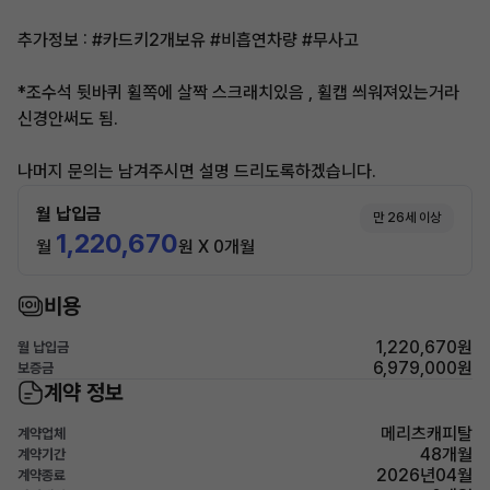
추가정보 : #카드키2개보유 #비흡연차량 #무사고
*조수석 뒷바퀴 휠쪽에 살짝 스크래치있음 , 휠캡 씌워져있는거라
신경안써도 됨.
나머지 문의는 남겨주시면 설명 드리도록하겠습니다.
월 납입금
만 26세 이상
1,220,670
월
원 X 0개월
비용
1,220,670원
월 납입금
6,979,000원
보증금
계약 정보
메리츠캐피탈
계약업체
48개월
계약기간
2026년04월
계약종료