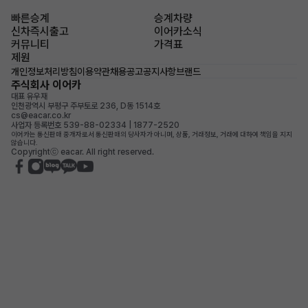
빠른승계
승계차량
신차즉시출고
이어카소식
커뮤니티
가격표
제원
개인정보처리방침
이용약관
채용공고
공지사항
브랜드
주식회사 이어카
대표 유우재
인천광역시 부평구 주부토로 236, D동 1514호
cs@eacar.co.kr
사업자 등록번호 539-88-02334 | 1877-2520
이어카는 통신판매 중개자로서 통신판매의 당사자가 아니며, 상품, 거래정보, 거래에 대하여 책임을 지지
않습니다.
Copyrightⓒ eacar. All right reserved.