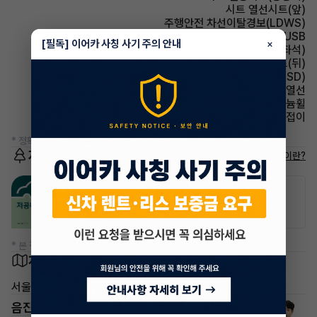
시트 열선시트(앞)
주행안전 차선이탈경보(LDWS)
유무선단자 USB
[필독] 이어카 사칭 사기 주의 안내
×
시트 전동시트(뒷좌석)
시트 열선시트(뒤)
주행안전 후측방경보시스템(BSD)
사이드미러 열선
휠타이어 알루미늄휠
사이드미러 전동접이
* 정확한 정보는 판매자와 반드시 확인하시기 바랍니다.
저공해차량 정보
저공해차량이란?
공항주차장
공영주차장
50% 할인
50% 할인
* 본 정보는 지자체마다 다를 수 있으니 실제 정보와 확인해 주세요.
차량 위치
서울 중랑구 상봉동
음진성 매니저