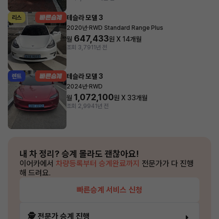
테슬라 모델 3
리스
·
2020년
RWD Standard Range Plus
647,433
월
원 X
14
개월
조회 3,791
1년 전
테슬라 모델 3
렌트
·
2024년
RWD
1,072,100
월
원 X
33
개월
조회 2,994
1년 전
내 차 정리?
승계 몰라도 괜찮아요!
이어카에서
차량등록부터 승계완료까지
전문가가 다 진행
해 드려요.
빠른승계 서비스 신청
🕵️ 전문가 승계 진행