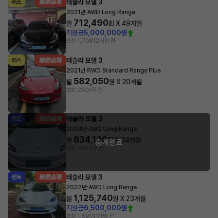
테슬라 모델 3
리스
·
2021년
AWD Long Range
712,490
월
원 X
49
개월
지원금
5,000,000원
조회 1,708
12시간 전
테슬라 모델 3
리스
·
2021년
RWD Standard Range Plus
582,050
월
원 X
20
개월
조회 250
1주 전
테슬라 모델 3
렌트
·
2024년
AWD Long Range
834,130
월
원 X
34
개월
승계완료
조회 745
4주 전
테슬라 모델 3
렌트
·
2022년
AWD Long Range
1,125,740
월
원 X
23
개월
지원금
6,500,000원
조회 1,590
11개월 전