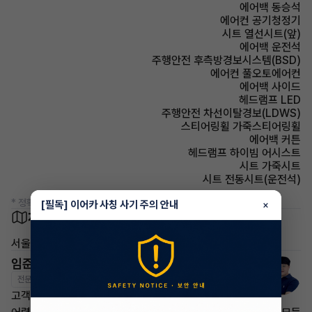
에어백 동승석
에어컨 공기청정기
시트 열선시트(앞)
에어백 운전석
주행안전 후측방경보시스템(BSD)
에어컨 풀오토에어컨
에어백 사이드
헤드램프 LED
주행안전 차선이탈경보(LDWS)
스티어링휠 가죽스티어링휠
에어백 커튼
헤드램프 하이빔 어시스트
시트 가죽시트
시트 전동시트(운전석)
* 정확한 정보는 판매자와 반드시 확인하시기 바랍니다.
[필독] 이어카 사칭 사기 주의 안내
×
차량 위치
서울 서초구 방배동
임준영 매니저
전문교육수료
자격인증완료
고객님의 만족이 첫번째 목표입니다.