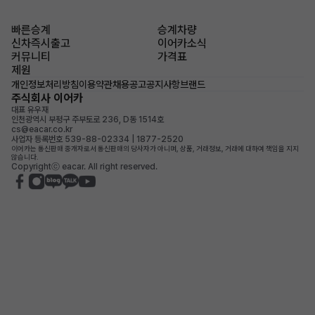
빠른승계
승계차량
신차즉시출고
이어카소식
커뮤니티
가격표
제원
개인정보처리방침
이용약관
채용공고
공지사항
브랜드
주식회사 이어카
대표 유우재
인천광역시 부평구 주부토로 236, D동 1514호
cs@eacar.co.kr
사업자 등록번호 539-88-02334 | 1877-2520
이어카는 통신판매 중개자로서 통신판매의 당사자가 아니며, 상품, 거래정보, 거래에 대하여 책임을 지지
않습니다.
Copyrightⓒ eacar. All right reserved.