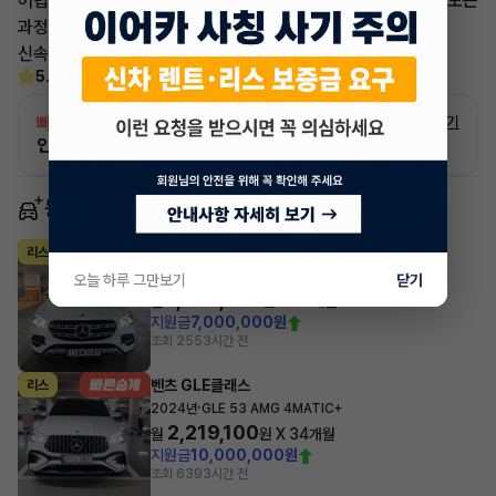
어렵고 복잡한 리스/렌트 처분 손실은 줄이고 빠른승계 처리로 모든
과정을 안전하고
신속하게 차량 인도까지 책임지도록 하겠습니다.
5.0
(30)
빠른승계
서비스
자세히 보기
인증 차량으로 승계하는 이유?
동일 차종 이어카
벤츠 GLE클래스
리스
·
2026년
GLE 300d 4MATIC
오늘 하루 그만보기
닫기
1,780,239
월
원 X
32
개월
지원금
7,000,000원
조회 255
3시간 전
벤츠 GLE클래스
리스
·
2024년
GLE 53 AMG 4MATIC+
2,219,100
월
원 X
34
개월
지원금
10,000,000원
조회 639
3시간 전