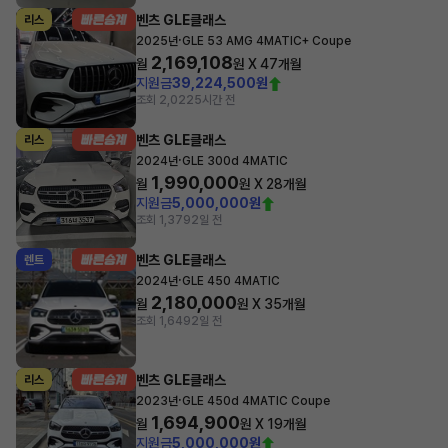
벤츠 GLE클래스
리스
·
2025년
GLE 53 AMG 4MATIC+ Coupe
2,169,108
월
원 X
47
개월
지원금
39,224,500원
조회 2,022
5시간 전
벤츠 GLE클래스
리스
·
2024년
GLE 300d 4MATIC
1,990,000
월
원 X
28
개월
지원금
5,000,000원
조회 1,379
2일 전
벤츠 GLE클래스
렌트
·
2024년
GLE 450 4MATIC
2,180,000
월
원 X
35
개월
조회 1,649
2일 전
벤츠 GLE클래스
리스
·
2023년
GLE 450d 4MATIC Coupe
1,694,900
월
원 X
19
개월
지원금
5,000,000원