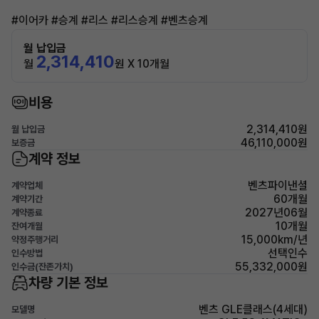
#이어카 #승계 #리스 #리스승계 #벤츠승계
월 납입금
2,314,410
월
원 X 10개월
비용
2,314,410원
월 납입금
46,110,000원
보증금
계약 정보
벤츠파이낸셜
계약업체
60개월
계약기간
2027년06월
계약종료
10개월
잔여개월
15,000km/년
약정주행거리
선택인수
인수방법
55,332,000원
인수금(잔존가치)
차량 기본 정보
벤츠 GLE클래스(4세대)
모델명