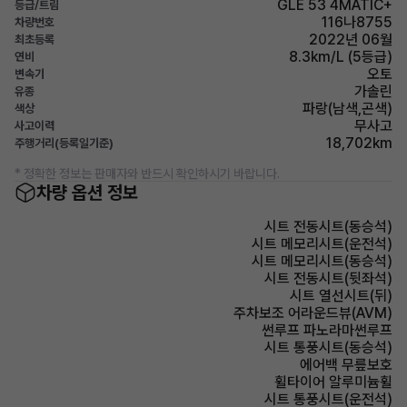
GLE 53 4MATIC+
등급/트림
116나8755
차량번호
2022년 06월
최초등록
8.3km/L (5등급)
연비
오토
변속기
가솔린
유종
파랑(남색,곤색)
색상
무사고
사고이력
18,702km
주행거리(등록일기준)
* 정확한 정보는 판매자와 반드시 확인하시기 바랍니다.
차량 옵션 정보
시트 전동시트(동승석)
시트 메모리시트(운전석)
시트 메모리시트(동승석)
시트 전동시트(뒷좌석)
시트 열선시트(뒤)
주차보조 어라운드뷰(AVM)
썬루프 파노라마썬루프
시트 통풍시트(동승석)
에어백 무릎보호
휠타이어 알루미늄휠
시트 통풍시트(운전석)