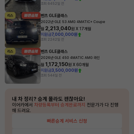
조회 645
2일 전
벤츠 GLE클래스
리스
·
2022년
GLE 53 AMG 4MATIC+ Coupe
2,213,040
월
원 X
17
개월
지원금
7,000,000원
조회 224
2일 전
벤츠 GLE클래스
리스
·
2026년
GLE 450 4MATIC AMG 라인
1,172,150
월
원 X
60
개월
지원금
3,500,000원
조회 54
4일 전
내 차 정리?
승계 몰라도 괜찮아요!
이어카에서
차량등록부터 승계완료까지
전문가가 다 진행
해 드려요.
빠른승계 서비스 신청