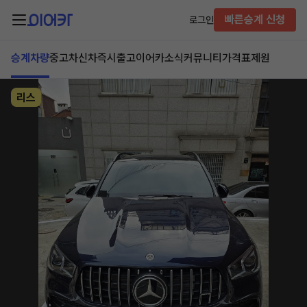
빠른승계 신청
로그인
승계차량
중고차
신차즉시출고
이어카소식
커뮤니티
가격표
제원
리스