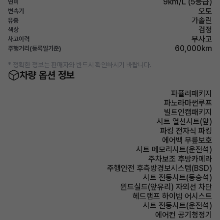
9km/L (5등급)
연비
오토
변속기
가솔린
유종
검정
색상
무사고
사고이력
60,000km
주행거리(등록일기준)
* 정확한 정보는 판매자와 반드시 확인하시기 바랍니다.
차량 옵션 정보
파퓰러패키지
파노라마썬루프
빌트인캠패키지
시트 열선시트(앞)
파킹 전자식 파킹
에어백 무릎보호
시트 메모리시트(운전석)
주차보조 후방카메라
주행안전 후측방경보시스템(BSD)
시트 전동시트(동승석)
윈드실드(앞유리) 자외선 차단
헤드램프 하이빔 어시스트
시트 전동시트(운전석)
에어컨 공기청정기