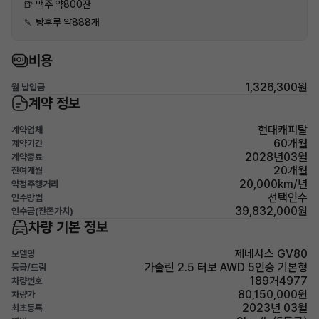
🍺 맥주 약800잔
🍡 탕후루 약888개
비용
1,326,300원
월 납입금
계약 정보
현대캐피탈
계약업체
60개월
계약기간
2028년03월
계약종료
20개월
잔여개월
20,000km/년
약정주행거리
선택인수
인수방법
39,832,000원
인수금(잔존가치)
차량 기본 정보
제네시스 GV80
모델명
가솔린 2.5 터보 AWD 5인승 기본형
등급/트림
189거4977
차량번호
80,150,000원
차량가
2023년 03월
최초등록