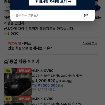
임준영 매니저
전문교육수료
자격인증완료
고객님의 만족이 첫번째 목표입니다.
오늘 하루 그만보기
닫기
어렵고 복잡한 리스/렌트 처분 손실은 줄이고 빠른승계 처리로 모든
과정을 안전하고
신속하게 차량 인도까지 책임지도록 하겠습니다.
5.0
(30)
빠른승계
서비스
자세히 보기
인증 차량으로 승계하는 이유?
동일 차종 이어카
제네시스 GV80
리스
·
2025년
가솔린 2.5 터보 2WD 5인승 기본형
1,209,520
월
원 X
46
개월
지원금
1,000,000원
조회 2,372
3시간 전
제네시스 GV80
리스
·
2024년
가솔린 2.5 터보 AWD 5인승 기본형