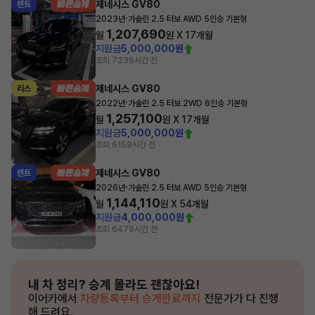
제네시스 GV80
렌트
·
2023년
가솔린 2.5 터보 AWD 5인승 기본형
1,207,690
월
원 X
17
개월
지원금
5,000,000원
조회 723
9시간 전
제네시스 GV80
리스
·
2022년
가솔린 2.5 터보 2WD 6인승 기본형
1,257,100
월
원 X
17
개월
지원금
5,000,000원
조회 615
9시간 전
제네시스 GV80
렌트
·
2026년
가솔린 2.5 터보 AWD 5인승 기본형
1,144,110
월
원 X
54
개월
지원금
4,000,000원
조회 647
9시간 전
내 차 정리?
승계 몰라도 괜찮아요!
이어카에서
차량등록부터 승계완료까지
전문가가 다 진행
해 드려요.