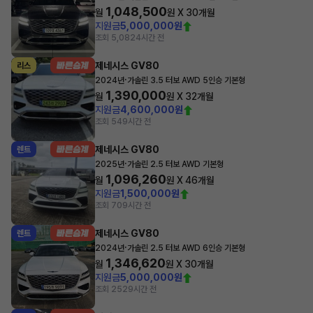
1,048,500
월
원 X
30
개월
지원금
5,000,000원
조회 5,082
4시간 전
제네시스 GV80
리스
·
2024년
가솔린 3.5 터보 AWD 5인승 기본형
1,390,000
월
원 X
32
개월
지원금
4,600,000원
조회 54
9시간 전
제네시스 GV80
렌트
·
2025년
가솔린 2.5 터보 AWD 기본형
1,096,260
월
원 X
46
개월
지원금
1,500,000원
조회 70
9시간 전
제네시스 GV80
렌트
·
2024년
가솔린 2.5 터보 AWD 6인승 기본형
1,346,620
월
원 X
30
개월
지원금
5,000,000원
조회 252
9시간 전