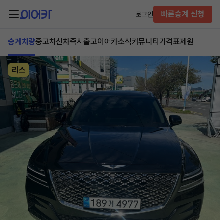
빠른승계 신청
로그인
승계차량
중고차
신차즉시출고
이어카소식
커뮤니티
가격표
제원
리스