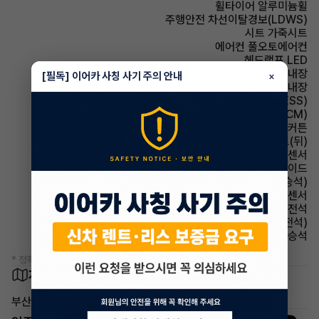
휠타이어 알루미늄휠
주행안전 차선이탈경보(LDWS)
시트 가죽시트
에어컨 풀오토에어컨
헤드램프 LED
룸미러 하이패스 내장
[필독] 이어카 사칭 사기 주의 안내
×
스티어링휠 열선내장
주행안전 급제동경보시스템(ESS)
룸미러 전자식 룸미러(ECM)
에어백 커튼
시트 열선시트(뒤)
주차보조 후방감지센서
에어백 사이드
시트 통풍시트(동승석)
주차보조 전방감지센서
에어백 운전석
시트 통풍시트(운전석)
에어백 동승석
* 정확한 정보는 판매자와 반드시 확인하시기 바랍니다.
차량 위치
부산