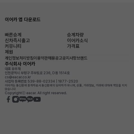
이어카 앱 다운로드
빠른승계
승계차량
신차즉시출고
이어카소식
커뮤니티
가격표
제원
개인정보처리방침
이용약관
채용공고
공지사항
브랜드
주식회사 이어카
대표 유우재
인천광역시 부평구 주부토로 236, D동 1514호
cs@eacar.co.kr
사업자 등록번호 539-88-02334 | 1877-2520
이어카는 통신판매 중개자로서 통신판매의 당사자가 아니며, 상품, 거래정보, 거래에 대하여 책임을 지지
않습니다.
Copyrightⓒ eacar. All right reserved.