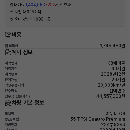
월 대여료
1,404,653
-20%
절감 효과
🍗 치킨 약 625마리
🍲 순대국밥 약1,000그릇
비용
1,749,480원
월 납입금
계약 정보
KB캐피탈
계약업체
60개월
계약기간
2028년12월
계약종료
29개월
잔여개월
20,000km/년
약정주행거리
선택인수
인수방법
44,557,000원
인수금(잔존가치)
차량 기본 정보
아우디 Q8
모델명
55 TFSI Quattro Premium
등급/트림
234부9394
차량번호