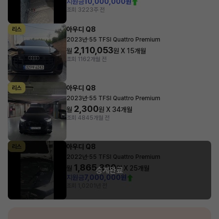
지원금
10,000,000원
조회 322
3주 전
아우디 Q8
리스
·
2023년
55 TFSI Quattro Premium
2,110,053
월
원 X
15
개월
조회 116
2개월 전
아우디 Q8
리스
·
2023년
55 TFSI Quattro Premium
2,300
월
원 X
34
개월
조회 484
5개월 전
아우디 Q8
리스
·
2022년
55 TFSI Quattro Premium
1,865,380
월
원 X
25
개월
승계완료
지원금
7,000,000원
조회 1,020
1년 전