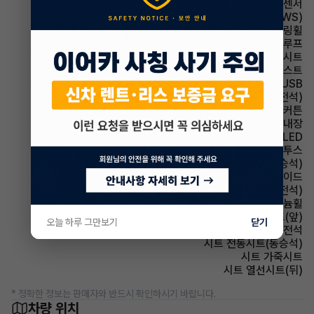
주차보조 후방감지센서
주행안전 차선이탈경보(LDWS)
스티어링휠 가죽스티어링휠
썬루프 파노라마썬루프
시트 안마시트
헤드램프 하이빔 어시스트
유무선단자 USB
시트 통풍시트(운전석)
에어백 커튼
룸미러 하이패스 내장
헤드램프 LED
유무선단자 블루투스
시트 통풍시트(동승석)
에어백 사이드
시트 전동시트(운전석)
휠타이어 알루미늄휠
시트 열선시트(앞)
오늘 하루 그만보기
닫기
에어백 운전석
시트 전동시트(동승석)
시트 가죽시트
시트 열선시트(뒤)
* 정확한 정보는 판매자와 반드시 확인하시기 바랍니다.
차량 위치