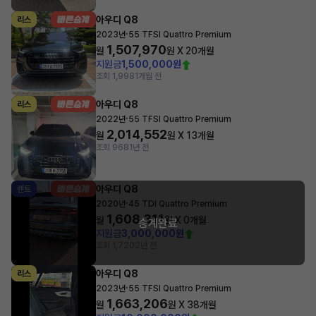
아우디 Q8
리스
·
2023년
55 TFSI Quattro Premium
1,507,970
월
원 X
20
개월
지원금
1,500,000원
조회 1,998
1개월 전
아우디 Q8
리스
·
2022년
55 TFSI Quattro Premium
2,014,552
월
원 X
13
개월
조회 968
1년 전
아우디 Q8
렌트
·
2020년
45 TDI Quattro Premium
1,608,311
월
원 X
0
개월
승계완료
지원금
3,000,000원
조회 1,720
2년 전
아우디 Q8
리스
·
2023년
55 TFSI Quattro Premium
1,663,206
월
원 X
38
개월