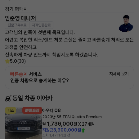
경기 평택시
임준영 매니저
전문교육수료
자격인증완료
고객님의 만족이 첫번째 목표입니다.
어렵고 복잡한 리스/렌트 처분 손실은 줄이고 빠른승계 처리로 모든
과정을 안전하고
신속하게 차량 인도까지 책임지도록 하겠습니다.
5.0
(30)
빠른승계
서비스
자세히 보기
인증 차량으로 승계하는 이유?
동일 차종 이어카
아우디 Q8
리스
·
2023년
55 TFSI Quattro Premium
1,736,000
월
원 X
27
개월
지원금
3,600,000원
조회 1,471
1개월 전