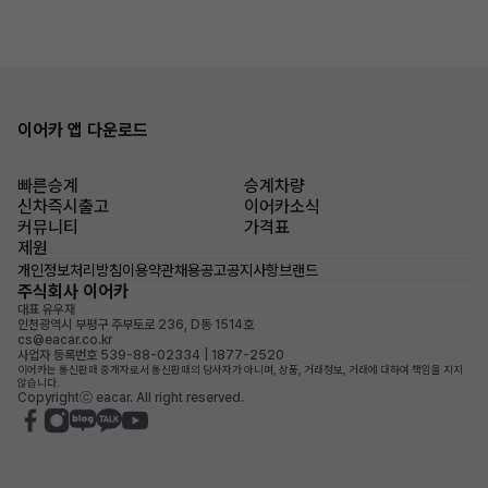
이어카 앱 다운로드
빠른승계
승계차량
신차즉시출고
이어카소식
커뮤니티
가격표
제원
개인정보처리방침
이용약관
채용공고
공지사항
브랜드
주식회사 이어카
대표 유우재
인천광역시 부평구 주부토로 236, D동 1514호
cs@eacar.co.kr
사업자 등록번호 539-88-02334 | 1877-2520
이어카는 통신판매 중개자로서 통신판매의 당사자가 아니며, 상품, 거래정보, 거래에 대하여 책임을 지지
않습니다.
Copyrightⓒ eacar. All right reserved.