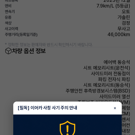
2023년 12월
최초등록
7.9km/L (5등급)
연비
오토
변속기
가솔린
유종
검정
색상
무사고
사고이력
46,000km
주행거리(등록일기준)
* 정확한 정보는 판매자와 반드시 확인하시기 바랍니다.
차량 옵션 정보
에어백 동승석
시트 메모리시트(운전석)
사이드미러 전동접이
파킹 전자식 파킹
시트 메모리시트(동승석)
주행안전 후측방경보시스템(BSD)
사이드미러 열선
주차보조 어라운드뷰(AVM)
[필독] 이어카 사칭 사기 주의 안내
사이드미러 방향지시등 일체형
×
룸미러 전자식 룸미러(ECM)
주차보조 전방감지센서
에어컨 풀오토에어컨
스티어링휠 열선내장