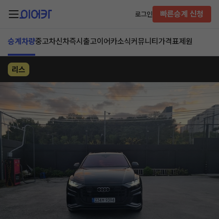
빠른승계 신청
로그인
승계차량
중고차
신차즉시출고
이어카소식
커뮤니티
가격표
제원
리스