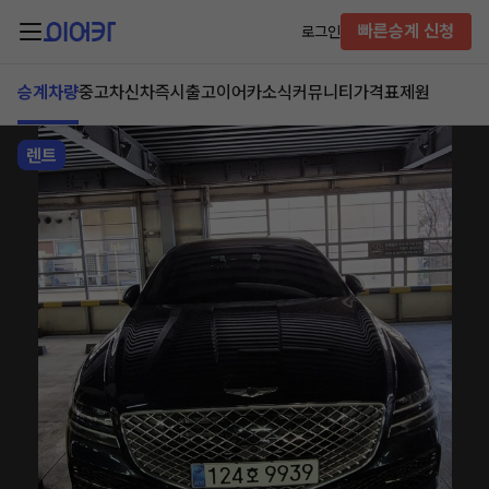
빠른승계 신청
로그인
승계차량
중고차
신차즉시출고
이어카소식
커뮤니티
가격표
제원
렌트