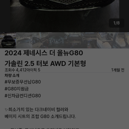
1/8
2024 제네시스 더 올뉴G80
가솔린 2.5 터보 AWD 기본형
조회수 4,412
마이픽 5
1개월 전
차량 소개
#무보증무선납G80
#G80지원금
#신차급컨디션G80
✨희소가치 있는 다크네이비 컬러와
베이지 시트의 조합 G80 소개드립니다.