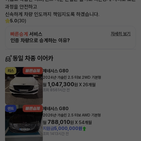
과정을 안전하고
신속하게 차량 인도까지 책임지도록 하겠습니다.
5.0
(30)
빠른승계
서비스
자세히 보기
인증 차량으로 승계하는 이유?
동일 차종 이어카
제네시스 G80
리스
·
2024년
가솔린 2.5 터보 2WD 기본형
1,047,300
월
원 X
26
개월
조회 856
1시간 전
제네시스 G80
렌트
·
2026년
가솔린 2.5 터보 AWD 기본형
788,010
월
원 X
54
개월
지원금
5,000,000원
조회 141
3시간 전