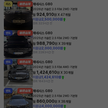
제네시스 G80
리스
·
2026년
가솔린 2.5 터보 2WD 기본형
924,910
월
원 X
47
개월
지원금
2,500,000원
조회 32
3시간 전
제네시스 G80
렌트
·
2025년
가솔린 2.5 터보 2WD 기본형
988,790
월
원 X
39
개월
지원금
2,000,000원
조회 228
3시간 전
제네시스 G80
렌트
·
2024년
가솔린 3.5 터보 AWD 기본형
1,424,610
월
원 X
30
개월
지원금
1,424,610원
조회 164
3시간 전
제네시스 G80
렌트
·
2025년
가솔린 2.5 터보 2WD 기본형
860,000
월
원 X
38
개월
지원금
4,000,000원