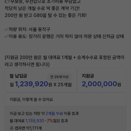
👉무보증, 무선납으로 초기비용 부담없고
적당히 남은 개월 수로 딱 좋은 계약 기간!
200만 원 받고 G80을 탈 수 있는 좋은 기회!
✅차량 위치: 서울 동작구
✅이용 용도: 장거리 운행은 거의 하지 않아 차량 상태 신차급 상태
(지원금 200만 원은 월 대여료 1개월 + 승계수수료 포함된 금액이
라고 생각하시면 됩니다)
월 납입금
지원금
만 26세 이상
1,239,920
2,000,000
월
원 X 25개월
원
지원금, 이렇게 쓸 수 있어요
지금 보고 있는 차량 약
2개월 무료
이용 효과
월 대여료
1,159,920
-7%
절감 효과
🍜 컵라면 약1,111개