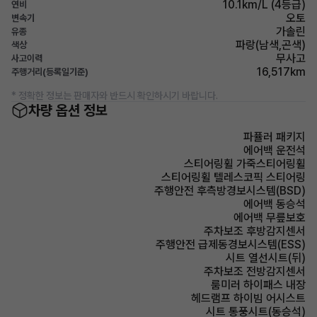
10.1km/L (4등급)
연비
오토
변속기
가솔린
유종
파랑(남색,곤색)
색상
무사고
사고이력
16,517km
주행거리(등록일기준)
* 정확한 정보는 판매자와 반드시 확인하시기 바랍니다.
차량 옵션 정보
파퓰러 패키지
에어백 운전석
스티어링휠 가죽스티어링휠
스티어링휠 텔레스코픽 스티어링
주행안전 후측방경보시스템(BSD)
에어백 동승석
에어백 무릎보호
주차보조 후방감지센서
주행안전 급제동경보시스템(ESS)
시트 열선시트(뒤)
주차보조 전방감지센서
룸미러 하이패스 내장
헤드램프 하이빔 어시스트
시트 통풍시트(동승석)