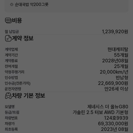
🍲 순대국밥 약200그릇
비용
1,239,920원
월 납입금
계약 정보
현대캐피탈
계약업체
55개월
계약기간
2028년08월
계약종료
25개월
잔여개월
20,000km/년
약정주행거리
반납형
인수방법
22,669,900원
인수금(잔존가치)
만26세 이상
운전자연령
차량 기본 정보
제네시스 더 올뉴G80
모델명
가솔린 2.5 터보 AWD 기본형
등급/트림
124호9939
차량번호
69,330,000원
차량가
2023년 08월
최초등록