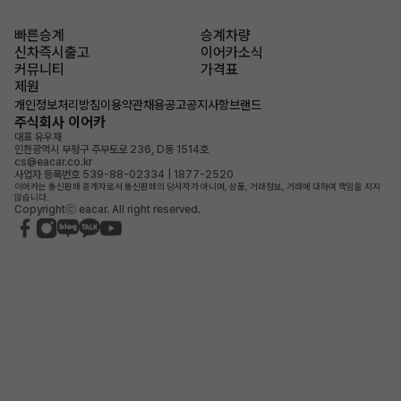
빠른승계
승계차량
신차즉시출고
이어카소식
커뮤니티
가격표
제원
개인정보처리방침
이용약관
채용공고
공지사항
브랜드
주식회사 이어카
대표 유우재
인천광역시 부평구 주부토로 236, D동 1514호
cs@eacar.co.kr
사업자 등록번호 539-88-02334 | 1877-2520
이어카는 통신판매 중개자로서 통신판매의 당사자가 아니며, 상품, 거래정보, 거래에 대하여 책임을 지지
않습니다.
Copyrightⓒ eacar. All right reserved.