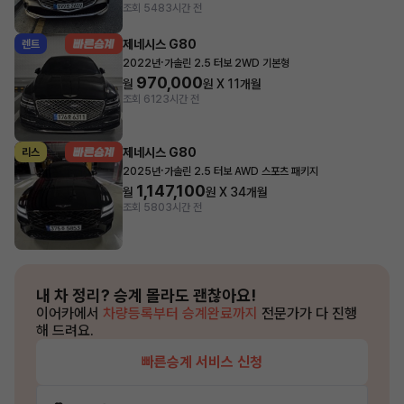
조회 548
3시간 전
제네시스 G80
렌트
·
2022년
가솔린 2.5 터보 2WD 기본형
970,000
월
원 X
11
개월
조회 612
3시간 전
제네시스 G80
리스
·
2025년
가솔린 2.5 터보 AWD 스포츠 패키지
1,147,100
월
원 X
34
개월
조회 580
3시간 전
내 차 정리?
승계 몰라도 괜찮아요!
이어카에서
차량등록부터 승계완료까지
전문가가 다 진행
해 드려요.
빠른승계 서비스 신청