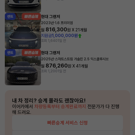
현대 그랜저
렌트
·
2023년
1.6 프리미엄
816,300
월
원 X
21
개월
지원금
1,000,000원
조회 1,640
1일 전
현대 그랜저
렌트
·
2025년
스마트스트림 가솔린 2.5 익스클루시브
876,260
월
원 X
41
개월
조회 1,200
1일 전
내 차 정리?
승계 몰라도 괜찮아요!
이어카에서
차량등록부터 승계완료까지
전문가가 다 진행
해 드려요.
빠른승계 서비스 신청