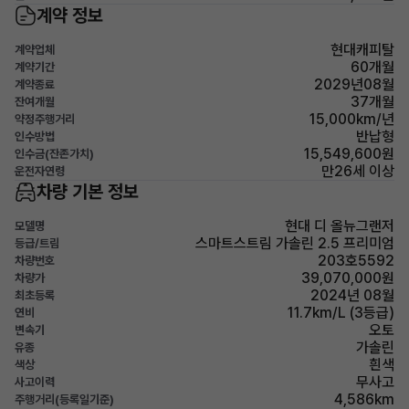
계약 정보
현대캐피탈
계약업체
60개월
계약기간
2029년08월
계약종료
37개월
잔여개월
15,000km/년
약정주행거리
반납형
인수방법
15,549,600원
인수금(잔존가치)
만26세 이상
운전자연령
차량 기본 정보
현대 디 올뉴그랜저
모델명
스마트스트림 가솔린 2.5 프리미엄
등급/트림
203호5592
차량번호
39,070,000원
차량가
2024년 08월
최초등록
11.7km/L (3등급)
연비
오토
변속기
가솔린
유종
흰색
색상
무사고
사고이력
4,586km
주행거리(등록일기준)