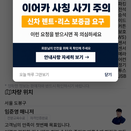
파킹 전자식 파킹
에어백 운전석
에어백 동승석
에어백 사이드
에어백 커튼
에어백 무릎보호
주행안전 차선이탈경보(LDWS)
주차보조 전방감지센서
주차보조 후방감지센서
주차보조 후방카메라
에어컨 풀오토에어컨
에어컨 공기청정기
유무선단자 블루투스
오늘 하루 그만보기
닫기
유무선단자 USB
* 정확한 정보는 판매자와 반드시 확인하시기 바랍니다.
차량 위치
서울 도봉구
임준영 매니저
전문교육수료
자격인증완료
고객님의 만족이 첫번째 목표입니다.