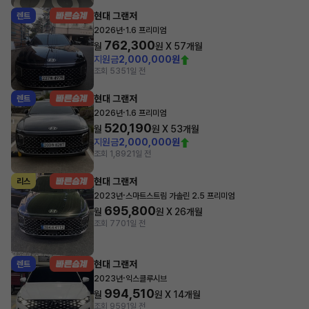
현대 그랜저
렌트
·
2026년
1.6 프리미엄
762,300
월
원 X
57
개월
지원금
2,000,000원
조회 535
1일 전
현대 그랜저
렌트
·
2026년
1.6 프리미엄
520,190
월
원 X
53
개월
지원금
2,000,000원
조회 1,892
1일 전
현대 그랜저
리스
·
2023년
스마트스트림 가솔린 2.5 프리미엄
695,800
월
원 X
26
개월
조회 770
1일 전
현대 그랜저
렌트
·
2023년
익스클루시브
994,510
월
원 X
14
개월
조회 959
1일 전