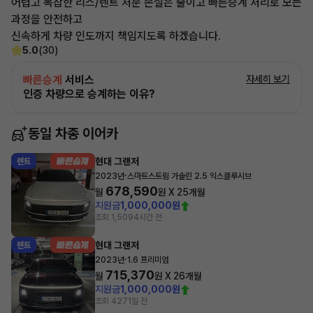
어렵고 복잡한 리스/렌트 처분 손실은 줄이고 빠른승계 처리로 모든
과정을 안전하고
신속하게 차량 인도까지 책임지도록 하겠습니다.
5.0
(30)
빠른승계
서비스
자세히 보기
인증 차량으로 승계하는 이유?
동일 차종 이어카
현대 그랜저
렌트
·
2023년
스마트스트림 가솔린 2.5 익스클루시브
678,590
월
원 X
25
개월
지원금
1,000,000원
조회 1,509
4시간 전
현대 그랜저
렌트
·
2023년
1.6 프리미엄
715,370
월
원 X
26
개월
지원금
1,000,000원
조회 427
1일 전