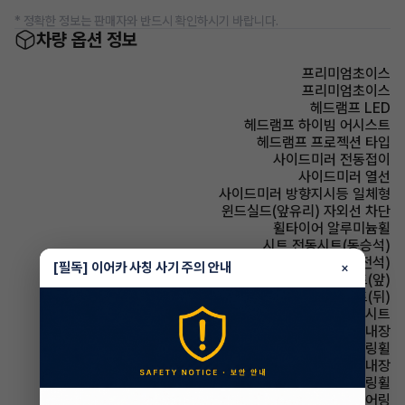
* 정확한 정보는 판매자와 반드시 확인하시기 바랍니다.
차량 옵션 정보
프리미엄초이스
프리미엄초이스
헤드램프 LED
헤드램프 하이빔 어시스트
헤드램프 프로젝션 타입
사이드미러 전동접이
사이드미러 열선
사이드미러 방향지시등 일체형
윈드실드(앞유리) 자외선 차단
휠타이어 알루미늄휠
시트 전동시트(동승석)
시트 전동시트(운전석)
[필독] 이어카 사칭 사기 주의 안내
×
시트 열선시트(앞)
시트 열선시트(뒤)
시트 인조가죽시트
룸미러 하이패스 내장
스티어링휠 가죽스티어링휠
스티어링휠 열선내장
스티어링휠 속도감응식 스티어링휠
스티어링휠 텔레스코픽 스티어링