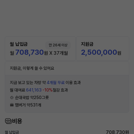
월 납입금
지원금
만 26세 이상
708,730
2,500,000
월
원 X 37개월
원
지원금, 이렇게 쓸 수 있어요
지금 보고 있는 차량 약
4개월 무료
이용 효과
월 대여료
641,163
-10%
절감 효과
🍲 순대국밥 약250그릇
🍔 햄버거 약531개
비용
708,730원
월 납입금