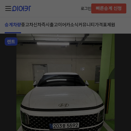
빠른승계 신청
로그인
승계차량
중고차
신차즉시출고
이어카소식
커뮤니티
가격표
제원
렌트