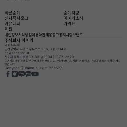
빠른승계
승계차량
신차즉시출고
이어카소식
커뮤니티
가격표
제원
개인정보처리방침
이용약관
채용공고
공지사항
브랜드
주식회사 이어카
대표 유우재
인천광역시 부평구 주부토로 236, D동 1514호
cs@eacar.co.kr
사업자 등록번호 539-88-02334 | 1877-2520
이어카는 통신판매 중개자로서 통신판매의 당사자가 아니며, 상품, 거래정보, 거래에 대하여 책임을 지지
않습니다.
Copyrightⓒ eacar. All right reserved.