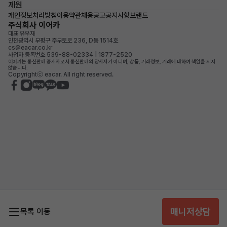
제원
개인정보처리방침
이용약관
채용공고
공지사항
브랜드
주식회사 이어카
대표 유우재
인천광역시 부평구 주부토로 236, D동 1514호
cs@eacar.co.kr
사업자 등록번호 539-88-02334 | 1877-2520
이어카는 통신판매 중개자로서 통신판매의 당사자가 아니며, 상품, 거래정보, 거래에 대하여 책임을 지지
않습니다.
Copyrightⓒ eacar. All right reserved.
매니저상담
목록 이동