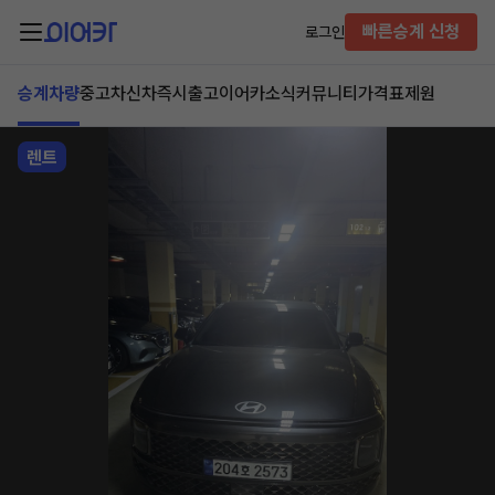
빠른승계 신청
로그인
승계차량
중고차
신차즉시출고
이어카소식
커뮤니티
가격표
제원
렌트