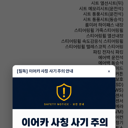
시트 열선시트(뒤)
시트 메모리시트(운전석)
시트 통풍시트(운전석)
시트 통풍시트(동승석)
룸미러 하이패스 내장
스티어링휠 가죽스티어링휠
스티어링휠 열선내장
스티어링휠 속도감응식 스티어링휠
스티어링휠 텔레스코픽 스티어링
파킹 전자식 파킹
에어백 운전석
에어백 동승석
에어백 사이드
[필독] 이어카 사칭 사기 주의 안내
×
에어백 커튼
에어백 무릎보호
주행안전 후측방경보시스템(BSD)
주행안전 차선이탈경보(LDWS)
주차보조 전방감지센서
주차보조 후방감지센서
주차보조 후방카메라
주차보조 어라운드뷰(AVM)
에어컨 풀오토에어컨
에어컨 공기청정기