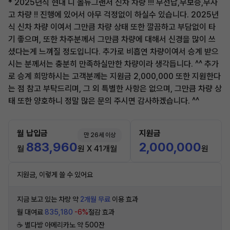
* 2025년식 현대 디 올뉴그랜저 신차 차량 !!! 무선납,무보증,무사
고 차량 !! 진행에 있어서 아무 걱정없이 하실수 있습니다. 2025년
식 신차 차량 이여서 그만큼 차량 상태 또한 깔끔하고 부담없이 타
기 좋으며, 또한 차주분께서 그만큼 차량에 대해서 신경을 많이 쓰
셨다는게 느껴질 정도입니다. 추가로 비흡연 차량이여서 승계 받으
시는 분께서는 충분히 만족하실만한 차량이라 생각듭니다. ^^ 추가
로 승계 희망하시는 고객분께는 지원금 2,000,000 또한 지원한다
는 점 참고 부탁드리며, 그 외 특별한 사항은 없으며, 그만큼 차량 상
태 또한 양호하니 정말 많은 문의 주시면 감사하겠습니다. ^^
월 납입금
지원금
만 26세 이상
883,960
2,000,000
월
원 X 41개월
원
지원금, 이렇게 쓸 수 있어요
지금 보고 있는 차량 약
2개월 무료
이용 효과
월 대여료
835,180
-6%
절감 효과
☕️ 별다방 아메리카노 약 500잔