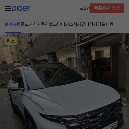
빠른승계 신청
로그인
승계차량
중고차
신차즉시출고
이어카소식
커뮤니티
가격표
제원
리스