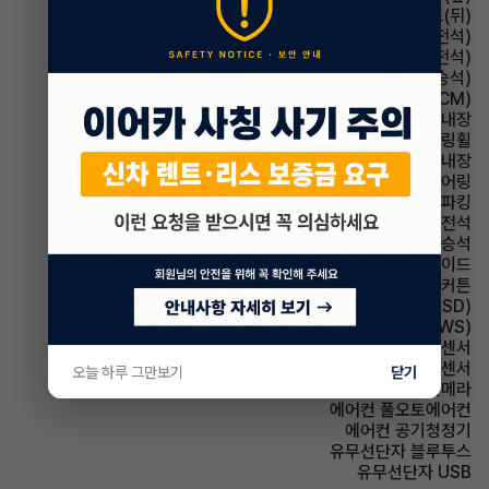
시트 열선시트(뒤)
시트 메모리시트(운전석)
시트 통풍시트(운전석)
시트 통풍시트(동승석)
룸미러 전자식 룸미러(ECM)
룸미러 하이패스 내장
스티어링휠 가죽스티어링휠
스티어링휠 열선내장
스티어링휠 텔레스코픽 스티어링
파킹 전자식 파킹
에어백 운전석
에어백 동승석
에어백 사이드
에어백 커튼
주행안전 후측방경보시스템(BSD)
주행안전 차선이탈경보(LDWS)
주차보조 전방감지센서
주차보조 후방감지센서
오늘 하루 그만보기
닫기
주차보조 후방카메라
에어컨 풀오토에어컨
에어컨 공기청정기
유무선단자 블루투스
유무선단자 USB