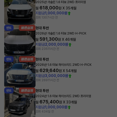
·
2025년
가솔린 1.6 터보 2WD 프리미엄
618,000
월
원 X
35
개월
지원금
1,000,000원
조회 130
7시간 전
현대 투싼
렌트
·
2026년
가솔린 1.6 터보 2WD H-PICK
591,300
월
원 X
46
개월
지원금
2,000,000원
조회 235
11시간 전
현대 투싼
렌트
·
2026년
1.6 터보 하이브리드 2WD H-PICK
629,640
월
원 X
54
개월
지원금
3,000,000원
조회 269
11시간 전
현대 투싼
렌트
·
2024년
1.6 터보 하이브리드 2WD 프리미엄
675,400
월
원 X
33
개월
지원금
1,000,000원
조회 43
4일 전