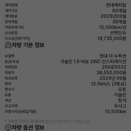
현대캐피탈
계약업체
60개월
계약기간
2029년09월
계약종료
38개월
잔여개월
15,000km/년
약정주행거리
선택인수
인수방법
18,735,000원
인수금(잔존가치)
차량 기본 정보
현대 더 뉴투싼
모델명
가솔린 1.6 터보 2WD 인스퍼레이션
등급/트림
200로9332
차량번호
38,550,000원
차량가
2024년 09월
최초등록
12.5km/L (3등급)
연비
오토
변속기
가솔린
유종
흰색
색상
무사고
사고이력
10,505km
주행거리(등록일기준)
* 정확한 정보는 판매자와 반드시 확인하시기 바랍니다.
차량 옵션 정보