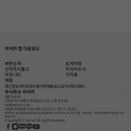
이어카 앱 다운로드
빠른승계
승계차량
신차즉시출고
이어카소식
커뮤니티
가격표
제원
개인정보처리방침
이용약관
채용공고
공지사항
브랜드
주식회사 이어카
대표 유우재
인천광역시 부평구 주부토로 236, D동 1514호
cs@eacar.co.kr
사업자 등록번호 539-88-02334 | 1877-2520
이어카는 통신판매 중개자로서 통신판매의 당사자가 아니며, 상품, 거래정보, 거래에 대하여 책임을 지지
않습니다.
Copyrightⓒ eacar. All right reserved.