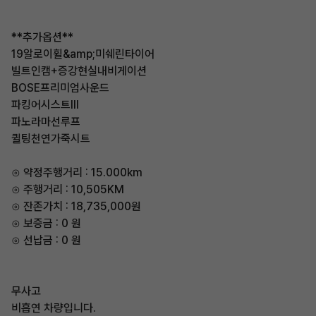
**추가옵션**
19알로이휠&amp;미쉐린타이어
빌트인캠+증강현실내비게이션
BOSE프리미엄사운드
파킹어시스트Ⅲ
파노라마선루프
퀼팅천연가죽시트
⊙ 약정주행거리 : 15.000km
⊙ 주행거리 : 10,505KM
⊙ 잔존가치 : 18,735,000원
⊙ 보증금 : 0 원
⊙ 선납금 : 0 원
무사고
비흡연 차량입니다.