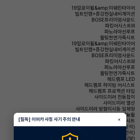
19알로이휠&amp;미쉐린타이어
빌트인캠+증강현실내비게이션
BOSE프리미엄사운드
파킹어시스트Ⅲ
파노라마선루프
퀼팅천연가죽시트
19알로이휠&amp;미쉐린타이어
빌트인캠+증강현실내비게이션
BOSE프리미엄사운드
파킹어시스트Ⅲ
파노라마선루프
퀼팅천연가죽시트
헤드램프 LED
헤드램프 하이빔 어시스트
헤드램프 프로젝션 타입
사이드미러 전동접이
사이드미러 열선
사이드미러 방향지시등 일체형
휠타이어 알루미늄휠
[필독] 이어카 사칭 사기 주의 안내
×
시트 가죽시트
시트 전동시트(동승석)
시트 전동시트(운전석)
시트 열선시트(앞)