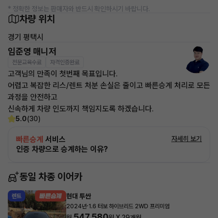
* 정확한 정보는 판매자와 반드시 확인하시기 바랍니다.
차량 위치
경기 평택시
임준영 매니저
전문교육수료
자격인증완료
고객님의 만족이 첫번째 목표입니다.
어렵고 복잡한 리스/렌트 처분 손실은 줄이고 빠른승계 처리로 모든
과정을 안전하고
신속하게 차량 인도까지 책임지도록 하겠습니다.
5.0
(30)
빠른승계
서비스
자세히 보기
인증 차량으로 승계하는 이유?
동일 차종 이어카
현대 투싼
렌트
·
2024년
1.6 터보 하이브리드 2WD 프리미엄
547,580
월
원 X
29
개월