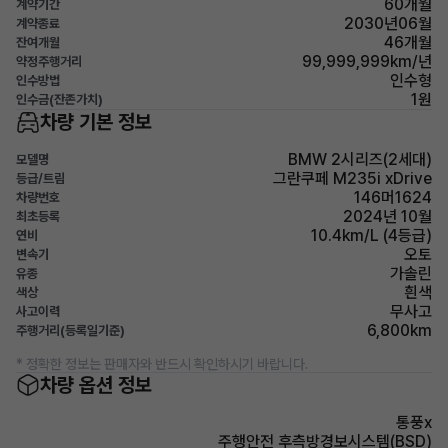
60개월
계약기간
2030년06월
계약종료
46개월
잔여개월
99,999,999km/년
약정주행거리
인수형
인수방법
1원
인수금(잔존가치)
차량 기본 정보
BMW 2시리즈(2세대)
모델명
그란쿠페 M235i xDrive
등급/트림
146머1624
차량번호
2024년 10월
최초등록
10.4km/L (4등급)
연비
오토
변속기
가솔린
유종
흰색
색상
무사고
사고이력
6,800km
주행거리(등록일기준)
* 정확한 정보는 판매자와 반드시 확인하시기 바랍니다.
차량 옵션 정보
통풍x
주행안전 후측방경보시스템(BSD)