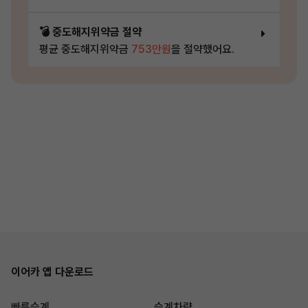
💣 중도해지위약금 절약
평균 중도해지위약금
753만원
을 절약했어요.
이어카 앱 다운로드
빠른승계
승계차량