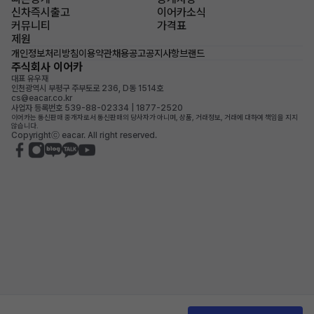
신차즉시출고
이어카소식
커뮤니티
가격표
제원
개인정보처리방침
이용약관
채용공고
공지사항
브랜드
주식회사 이어카
대표 유우재
인천광역시 부평구 주부토로 236, D동 1514호
cs@eacar.co.kr
사업자 등록번호 539-88-02334 | 1877-2520
이어카는 통신판매 중개자로서 통신판매의 당사자가 아니며, 상품, 거래정보, 거래에 대하여 책임을 지지
않습니다.
Copyrightⓒ eacar. All right reserved.