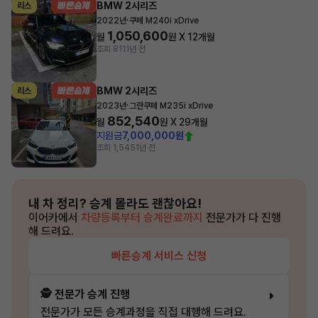
BMW 2시리즈
리스
·
2022년
쿠페 M240i xDrive
1,050,600
월
원 X
12
개월
조회 811
1년 전
BMW 2시리즈
리스
·
2023년
그란쿠페 M235i xDrive
852,540
월
원 X
29
개월
지원금
7,000,000원
조회 1,545
1년 전
내 차 정리?
승계 몰라도 괜찮아요!
이어카에서
차량등록부터 승계완료까지
전문가가 다 진행
해 드려요.
빠른승계 서비스 신청
🕵️ 전문가 승계 진행
전문가가 모든 승계과정을 직접 대행해 드려요.