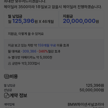
최대한 맞추어드리겠습니다.
헤이딜러 3500이라 1주일보고 없을시 헤이딜러 진행하겠습니다.
월 납입금
지원금
125,396
20,000,000
월
원 X 46개월
원
지원금, 이렇게 쓸 수 있어요
지금 보고 있는 차량 약
159개월 무료
이용 효과
월 대여료
-309,386
-346%
절감 효과
☕️ 별다방 아메리카노 약 5,000잔
🥟 군만두 약3,333접시
비용
125,396원
월 납입금
50,000,000원
선납금
계약 정보
BMW파이넨셔널코리아
계약업체