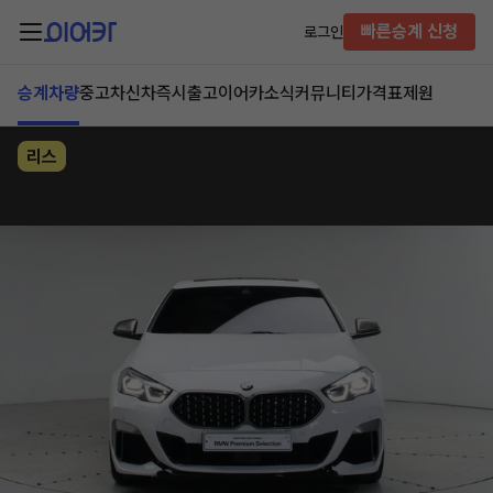
빠른승계 신청
로그인
승계차량
중고차
신차즉시출고
이어카소식
커뮤니티
가격표
제원
리스