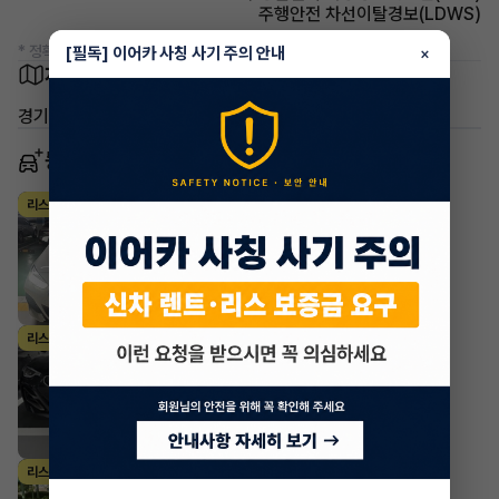
주행안전 차선이탈경보(LDWS)
* 정확한 정보는 판매자와 반드시 확인하시기 바랍니다.
[필독] 이어카 사칭 사기 주의 안내
×
차량 위치
경기 부천시 원미구 중동
동일 차종 이어카
BMW 2시리즈
리스
·
2024년
그란쿠페 220i M Sport Package
597,000
월
원 X
40
개월
지원금
3,500,000원
조회 1,026
12시간 전
BMW 2시리즈
리스
·
2023년
쿠페 M240i xDrive 온라인 에디션
1,076,329
월
원 X
13
개월
지원금
3,000,000원
조회 1,211
1주 전
BMW 2시리즈
리스
·
2021년
그란쿠페 220i M Sport Package