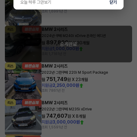
오늘 하루 그만보기
닫기
700,000
월
원 X
0
개월
조회 1,699
1년 전
BMW 2시리즈
리스
·
2024년
쿠페 M240i xDrive 온라인 에디션
897,800
월
원 X
30
개월
승계완료
지원금
1,000,000원
조회 1,716
1년 전
BMW 2시리즈
리스
·
2022년
그란쿠페 220i M Sport Package
751,749
월
원 X
23
개월
지원금
2,250,000원
조회 786
1년 전
BMW 2시리즈
리스
·
2022년
그란쿠페 M235i xDrive
747,607
월
원 X
8
개월
지원금
3,000,000원
조회 1,559
1년 전