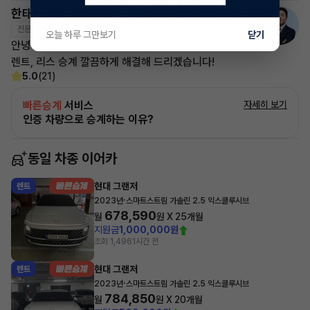
한태현 매니저
전문교육수료
자격인증완료
오늘 하루 그만보기
닫기
안녕하세요! 이어카 승계전문가 한태현입니다.
렌트, 리스 승계 깔끔하게 해결해 드리겠습니다!
5.0
(21)
빠른승계
서비스
자세히 보기
인증 차량으로 승계하는 이유?
동일 차종 이어카
현대 그랜저
렌트
·
2023년
스마트스트림 가솔린 2.5 익스클루시브
678,590
월
원 X
25
개월
지원금
1,000,000원
조회 1,496
1시간 전
현대 그랜저
렌트
·
2023년
스마트스트림 가솔린 2.5 익스클루시브
784,850
월
원 X
20
개월