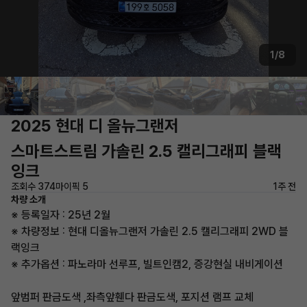
1/8
2025 현대 디 올뉴그랜저
스마트스트림 가솔린 2.5 캘리그래피 블랙
잉크
조회수 374
마이픽 5
1주 전
차량 소개
※ 등록일자 : 25년 2월
※ 차량정보 : 현대 디올뉴그랜저 가솔린 2.5 캘리그래피 2WD 블
랙잉크
※ 추가옵션 : 파노라마 선루프, 빌트인캠2, 증강현실 내비게이션
앞범퍼 판금도색 ,좌측앞휀다 판금도색, 포지션 램프 교체