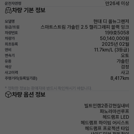
만26세 이상
운전자연령
차량 기본 정보
현대 디 올뉴그랜저
모델명
스마트스트림 가솔린 2.5 캘리그래피 블랙 잉크
등급/트림
199호5058
차량번호
50,140,000원
차량가
2025년 02월
최초등록
11.7km/L (3등급)
연비
오토
변속기
가솔린
유종
검정
색상
사고
사고이력
8,417km
주행거리(등록일기준)
* 정확한 정보는 판매자와 반드시 확인하시기 바랍니다.
차량 옵션 정보
빌트인캠2증강현실내비
파노라마선루프
헤드램프 LED
헤드램프 하이빔 어시스트
헤드램프 프로젝션 타입