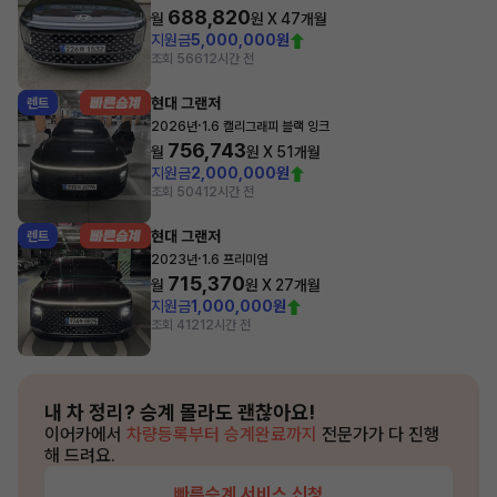
688,820
월
원 X
47
개월
지원금
5,000,000원
조회 566
12시간 전
현대 그랜저
렌트
·
2026년
1.6 캘리그래피 블랙 잉크
756,743
월
원 X
51
개월
지원금
2,000,000원
조회 504
12시간 전
현대 그랜저
렌트
·
2023년
1.6 프리미엄
715,370
월
원 X
27
개월
지원금
1,000,000원
조회 412
12시간 전
내 차 정리?
승계 몰라도 괜찮아요!
이어카에서
차량등록부터 승계완료까지
전문가가 다 진행
해 드려요.
빠른승계 서비스 신청