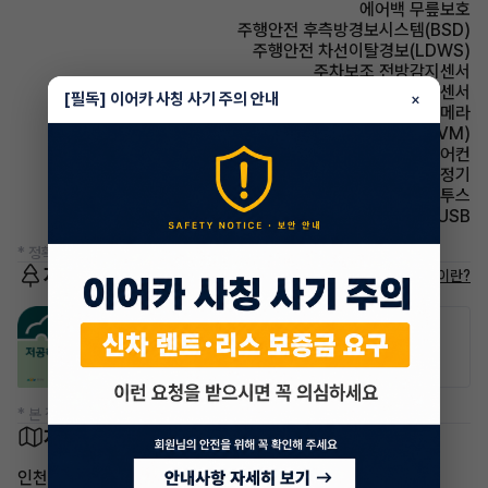
에어백 무릎보호
주행안전 후측방경보시스템(BSD)
주행안전 차선이탈경보(LDWS)
주차보조 전방감지센서
주차보조 후방감지센서
[필독] 이어카 사칭 사기 주의 안내
×
주차보조 후방카메라
주차보조 어라운드뷰(AVM)
에어컨 풀오토에어컨
에어컨 공기청정기
유무선단자 블루투스
유무선단자 USB
* 정확한 정보는 판매자와 반드시 확인하시기 바랍니다.
저공해차량 정보
저공해차량이란?
공항주차장
공영주차장
20% 할인
50% 할인
* 본 정보는 지자체마다 다를 수 있으니 실제 정보와 확인해 주세요.
차량 위치
인천 부평구