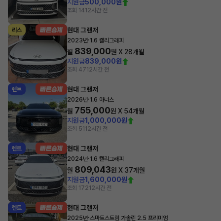
지원금
500,000원
조회 14
12시간 전
현대 그랜저
리스
·
2023년
1.6 캘리그래피
839,000
월
원 X
28
개월
지원금
839,000원
조회 47
12시간 전
현대 그랜저
렌트
·
2026년
1.6 아너스
755,000
월
원 X
54
개월
지원금
1,000,000원
조회 51
12시간 전
현대 그랜저
렌트
·
2024년
1.6 캘리그래피
809,043
월
원 X
37
개월
지원금
1,600,000원
조회 172
12시간 전
현대 그랜저
렌트
·
2025년
스마트스트림 가솔린 2.5 프리미엄