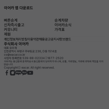
이어카 앱 다운로드
빠른승계
승계차량
신차즉시출고
이어카소식
커뮤니티
가격표
제원
개인정보처리방침
이용약관
채용공고
공지사항
브랜드
주식회사 이어카
대표 유우재
인천광역시 부평구 주부토로 236, D동 1514호
cs@eacar.co.kr
사업자 등록번호 539-88-02334 | 1877-2520
이어카는 통신판매 중개자로서 통신판매의 당사자가 아니며, 상품, 거래정보, 거래에 대하여 책임을 지지
않습니다.
Copyrightⓒ eacar. All right reserved.