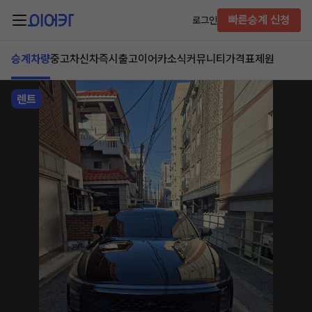
빠른승계 신청
로그인
승계차량
중고차
신차즉시출고
이어카소식
커뮤니티
가격표
제원
렌트