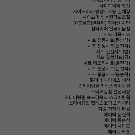
사이드미러 전동접이
사이드미러 열선
사이드미러 방향지시등 일체형
사이드미러 후진각도조절
윈드실드(앞유리) 자외선 차단
휠타이어 알루미늄휠
시트 가죽시트
시트 전동시트(동승석)
시트 전동시트(운전석)
시트 열선시트(앞)
시트 열선시트(뒤)
시트 메모리시트(운전석)
시트 통풍시트(운전석)
시트 통풍시트(동승석)
룸미러 하이패스 내장
스티어링휠 가죽스티어링휠
스티어링휠 열선내장
스티어링휠 속도감응식 스티어링휠
스티어링휠 텔레스코픽 스티어링
파킹 전자식 파킹
에어백 운전석
에어백 동승석
에어백 사이드
에어백 커튼