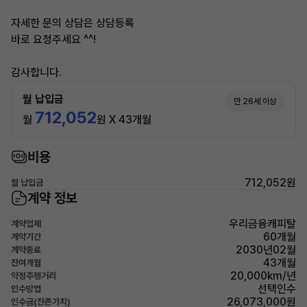
자세한 문의 상담은 상담등록
바로 요청주세요 ^^!
감사합니다.
월 납입금
만 26세 이상
712,052
월
원 X 43개월
비용
712,052원
월 납입금
계약 정보
우리금융캐피탈
계약업체
60개월
계약기간
2030년02월
계약종료
43개월
잔여개월
20,000km/년
약정주행거리
선택인수
인수방법
26,073,000원
인수금(잔존가치)