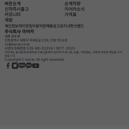
빠른승계
승계차량
신차즉시출고
이어카소식
커뮤니티
가격표
제원
개인정보처리방침
이용약관
채용공고
공지사항
브랜드
주식회사 이어카
대표 유우재
인천광역시 부평구 주부토로 236, D동 1514호
cs@eacar.co.kr
사업자 등록번호 539-88-02334 | 1877-2520
이어카는 통신판매 중개자로서 통신판매의 당사자가 아니며, 상품, 거래정보, 거래에 대하여 책임을 지지
않습니다.
Copyrightⓒ eacar. All right reserved.