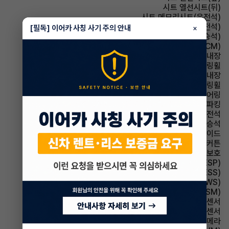
시트 열선시트(뒤)
시트 메모리시트(운전석)
시트 통풍시트(운전석)
[필독] 이어카 사칭 사기 주의 안내
×
시트 통풍시트(동승석)
룸미러 전자식 룸미러(ECM)
룸미러 하이패스 내장
스티어링휠 가죽스티어링휠
스티어링휠 열선내장
스티어링휠 속도감응식 스티어링휠
스티어링휠 텔레스코픽 스티어링
파킹 전자식 파킹
에어백 운전석
에어백 동승석
에어백 사이드
에어백 커튼
에어백 무릎보호
주행안전 차체자세제어장치(VDC,ESC,ESP)
주행안전 급제동경보시스템(ESS)
주행안전 차선이탈경보(LDWS)
주행안전 샤시 통합 제어 시스템(VSM)
주차보조 전방감지센서
주차보조 후방감지센서
주차보조 후방카메라