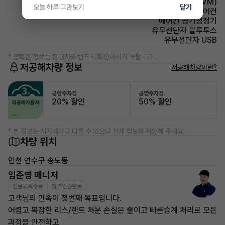
주차보조 어라운드뷰(AVM)
오늘 하루 그만보기
닫기
에어컨 풀오토에어컨
에어컨 공기청정기
유무선단자 블루투스
유무선단자 USB
* 정확한 정보는 판매자와 반드시 확인하시기 바랍니다.
저공해차량 정보
저공해차량이란?
공항주차장
공영주차장
20% 할인
50% 할인
* 본 정보는 지자체마다 다를 수 있으니 실제 정보와 확인해 주세요.
차량 위치
인천 연수구 송도동
임준영 매니저
전문교육수료
자격인증완료
고객님의 만족이 첫번째 목표입니다.
어렵고 복잡한 리스/렌트 처분 손실은 줄이고 빠른승계 처리로 모든
과정을 안전하고