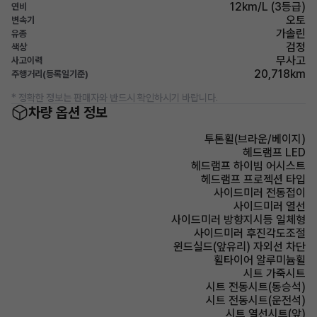
12km/L (3등급)
연비
오토
변속기
가솔린
유종
검정
색상
무사고
사고이력
20,718km
주행거리(등록일기준)
* 정확한 정보는 판매자와 반드시 확인하시기 바랍니다.
차량 옵션 정보
투톤휠(브라운/베이지)
헤드램프 LED
헤드램프 하이빔 어시스트
헤드램프 프로젝션 타입
사이드미러 전동접이
사이드미러 열선
사이드미러 방향지시등 일체형
사이드미러 후진각도조절
윈드실드(앞유리) 자외선 차단
휠타이어 알루미늄휠
시트 가죽시트
시트 전동시트(동승석)
시트 전동시트(운전석)
시트 열선시트(앞)