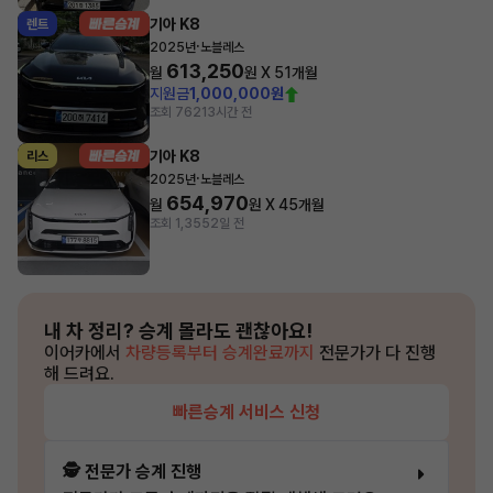
기아 K8
렌트
·
2025년
노블레스
613,250
월
원 X
51
개월
지원금
1,000,000원
조회 762
13시간 전
기아 K8
리스
·
2025년
노블레스
654,970
월
원 X
45
개월
조회 1,355
2일 전
내 차 정리?
승계 몰라도 괜찮아요!
이어카에서
차량등록부터 승계완료까지
전문가가 다 진행
해 드려요.
빠른승계 서비스 신청
🕵️ 전문가 승계 진행