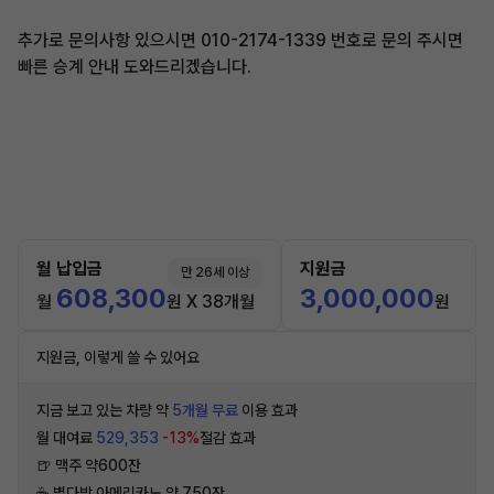
추가로 문의사항 있으시면 010-2174-1339 번호로 문의 주시면
빠른 승계 안내 도와드리겠습니다.
월 납입금
지원금
만 26세 이상
608,300
3,000,000
월
원 X 38개월
원
지원금, 이렇게 쓸 수 있어요
지금 보고 있는 차량 약
5개월 무료
이용 효과
월 대여료
529,353
-13%
절감 효과
🍺 맥주 약600잔
☕️ 별다방 아메리카노 약 750잔