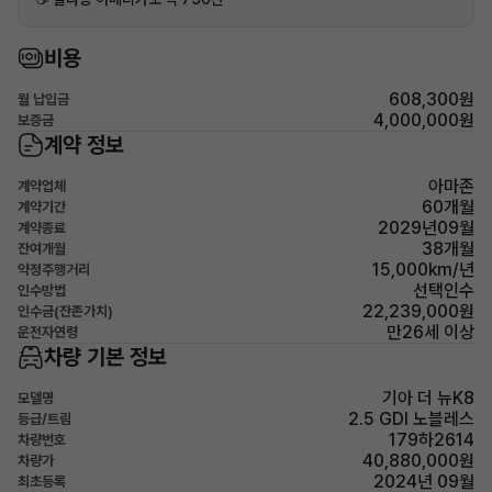
비용
608,300원
월 납입금
4,000,000원
보증금
계약 정보
아마존
계약업체
60개월
계약기간
2029년09월
계약종료
38개월
잔여개월
15,000km/년
약정주행거리
선택인수
인수방법
22,239,000원
인수금(잔존가치)
만26세 이상
운전자연령
차량 기본 정보
기아 더 뉴K8
모델명
2.5 GDI 노블레스
등급/트림
179하2614
차량번호
40,880,000원
차량가
2024년 09월
최초등록