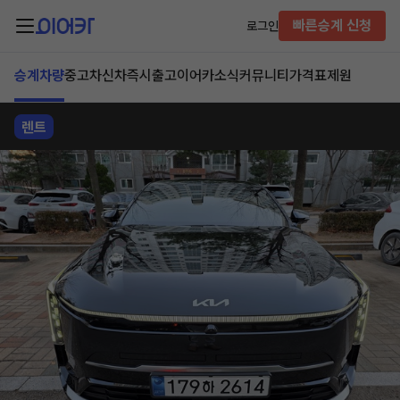
빠른승계 신청
로그인
승계차량
중고차
신차즉시출고
이어카소식
커뮤니티
가격표
제원
렌트