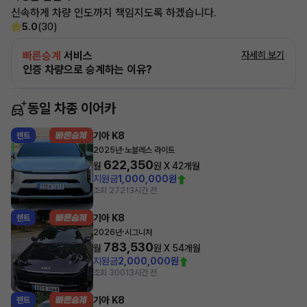
신속하게 차량 인도까지 책임지도록 하겠습니다.
5.0
(30)
빠른승계
서비스
자세히 보기
인증 차량으로 승계하는 이유?
동일 차종 이어카
기아 K8
렌트
·
2025년
노블레스 라이트
622,350
월
원 X
42
개월
지원금
1,000,000원
조회 272
13시간 전
기아 K8
렌트
·
2026년
시그니처
783,530
월
원 X
54
개월
지원금
2,000,000원
조회 300
13시간 전
기아 K8
렌트