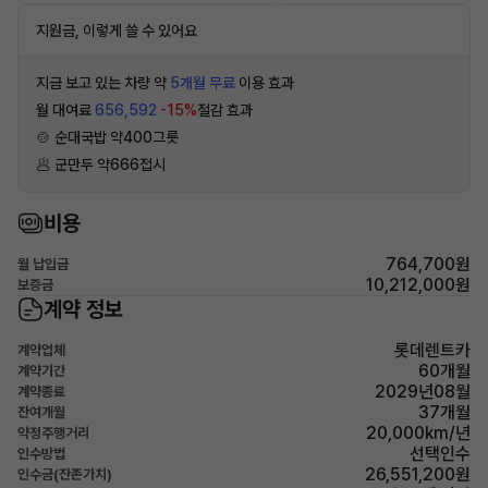
지원금, 이렇게 쓸 수 있어요
지금 보고 있는 차량 약
5개월 무료
이용 효과
월 대여료
656,592
-15%
절감 효과
🍲 순대국밥 약400그릇
🥟 군만두 약666접시
비용
764,700원
월 납입금
10,212,000원
보증금
계약 정보
롯데렌트카
계약업체
60개월
계약기간
2029년08월
계약종료
37개월
잔여개월
20,000km/년
약정주행거리
선택인수
인수방법
26,551,200원
인수금(잔존가치)