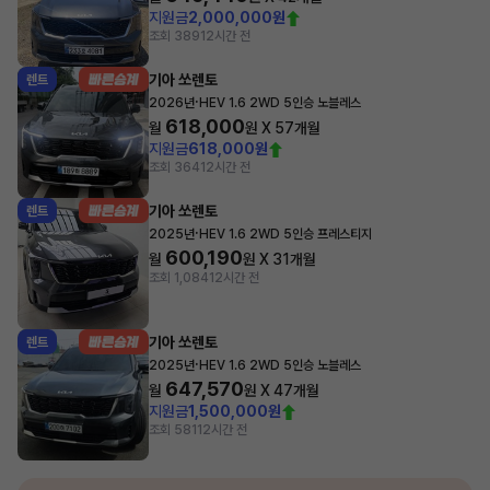
지원금
2,000,000원
조회 389
12시간 전
기아 쏘렌토
렌트
·
2026년
HEV 1.6 2WD 5인승 노블레스
618,000
월
원 X
57
개월
지원금
618,000원
조회 364
12시간 전
기아 쏘렌토
렌트
·
2025년
HEV 1.6 2WD 5인승 프레스티지
600,190
월
원 X
31
개월
조회 1,084
12시간 전
기아 쏘렌토
렌트
·
2025년
HEV 1.6 2WD 5인승 노블레스
647,570
월
원 X
47
개월
지원금
1,500,000원
조회 581
12시간 전