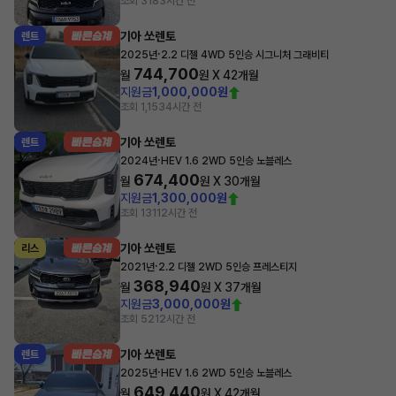
조회 318
3시간 전
기아 쏘렌토
렌트
·
2025년
2.2 디젤 4WD 5인승 시그니처 그래비티
744,700
월
원 X
42
개월
지원금
1,000,000원
조회 1,153
4시간 전
기아 쏘렌토
렌트
·
2024년
HEV 1.6 2WD 5인승 노블레스
674,400
월
원 X
30
개월
지원금
1,300,000원
조회 131
12시간 전
기아 쏘렌토
리스
·
2021년
2.2 디젤 2WD 5인승 프레스티지
368,940
월
원 X
37
개월
지원금
3,000,000원
조회 52
12시간 전
기아 쏘렌토
렌트
·
2025년
HEV 1.6 2WD 5인승 노블레스
649,440
월
원 X
42
개월