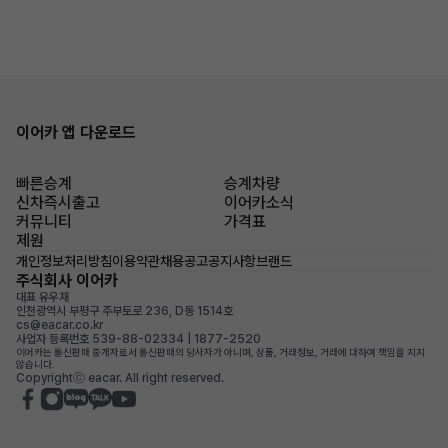
이어카 앱 다운로드
빠른승계
승계차량
신차즉시출고
이어카소식
커뮤니티
가격표
제원
개인정보처리방침
이용약관
채용공고
공지사항
브랜드
주식회사 이어카
대표 유우재
인천광역시 부평구 주부토로 236, D동 1514호
cs@eacar.co.kr
사업자 등록번호 539-88-02334 | 1877-2520
이어카는 통신판매 중개자로서 통신판매의 당사자가 아니며, 상품, 거래정보, 거래에 대하여 책임을 지지
않습니다.
Copyrightⓒ eacar. All right reserved.