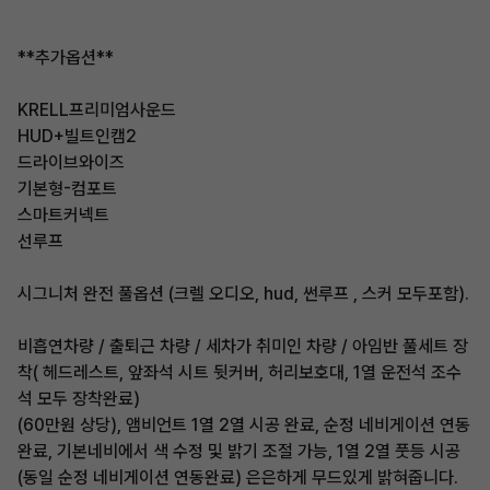
**추가옵션**
KRELL프리미엄사운드
HUD+빌트인캠2
드라이브와이즈
기본형-컴포트
스마트커넥트
선루프
시그니처 완전 풀옵션 (크렐 오디오, hud, 썬루프 , 스커 모두포함).
비흡연차량 / 출퇴근 차량 / 세차가 취미인 차량 / 아임반 풀세트 장
착( 헤드레스트, 앞좌석 시트 뒷커버, 허리보호대, 1열 운전석 조수
석 모두 장착완료)
(60만원 상당), 앰비언트 1열 2열 시공 완료, 순정 네비게이션 연동
완료, 기본네비에서 색 수정 및 밝기 조절 가능, 1열 2열 풋등 시공
(동일 순정 네비게이션 연동완료) 은은하게 무드있게 밝혀줍니다.