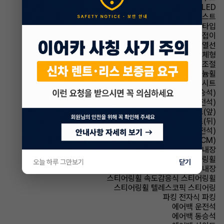
헤드램프 LED
헤드램프 하이빔 어시스트
헤드램프 프로젝션 타입
사이드미러 전동접이
사이드미러 열선
사이드미러 방향지시등 일체형
사이드미러 후진각도조절
휠타이어 알루미늄휠
시트 가죽시트
시트 전동시트(동승석)
시트 전동시트(운전석)
시트 열선시트(앞)
시트 열선시트(뒤)
시트 메모리시트(운전석)
룸미러 전자식 룸미러(ECM)
룸미러 하이패스 내장
스티어링휠 가죽스티어링휠
오늘 하루 그만보기
닫기
스티어링휠 열선내장
스티어링휠 속도감응식 스티어링휠
스티어링휠 텔레스코픽 스티어링
파킹 전자식 파킹
에어백 운전석
에어백 동승석