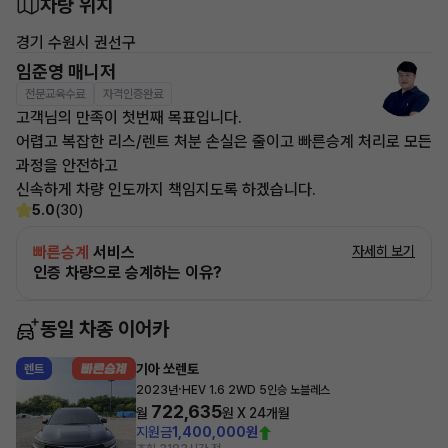
차량 위치
경기 수원시 권선구
임준영 매니저
전문교육수료
자격인증완료
고객님의 만족이 첫번째 목표입니다.
어렵고 복잡한 리스/렌트 처분 손실은 줄이고 빠른승계 처리로 모든
과정을 안전하고
신속하게 차량 인도까지 책임지도록 하겠습니다.
5.0
(30)
빠른승계
서비스
자세히 보기
인증 차량으로 승계하는 이유?
동일 차종 이어카
기아 쏘렌토
렌트
·
2023년
HEV 1.6 2WD 5인승 노블레스
722,635
월
원 X
24
개월
지원금
1,400,000원