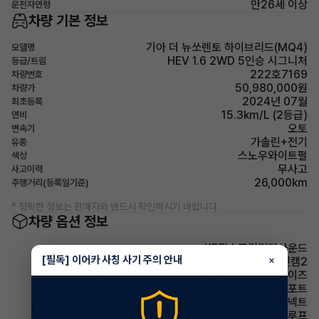
만26세 이상
운전자연령
차량 기본 정보
기아 더 뉴쏘렌토 하이브리드(MQ4)
모델명
HEV 1.6 2WD 5인승 시그니처
등급/트림
222호7169
차량번호
50,980,000원
차량가
2024년 07월
최초등록
15.3km/L (2등급)
연비
오토
변속기
가솔린+전기
유종
스노우와이트펄
색상
무사고
사고이력
26,000km
주행거리(등록일기준)
* 정확한 정보는 판매자와 반드시 확인하시기 바랍니다.
차량 옵션 정보
KRELL프리미엄사운드
[필독] 이어카 사칭 사기 주의 안내
×
HUD+빌트인캠2
드라이브와이즈
기본형-컴포트
스마트커넥트
선루프