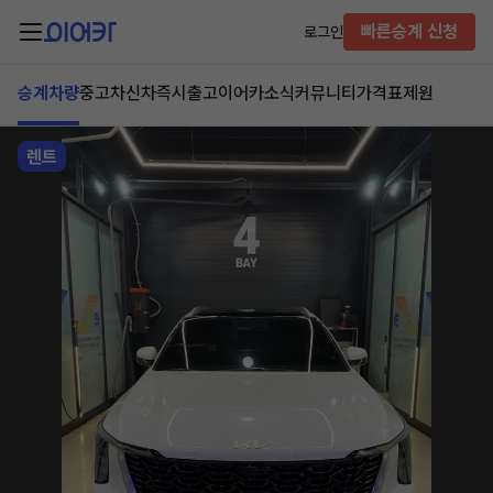
빠른승계 신청
로그인
승계차량
중고차
신차즉시출고
이어카소식
커뮤니티
가격표
제원
렌트