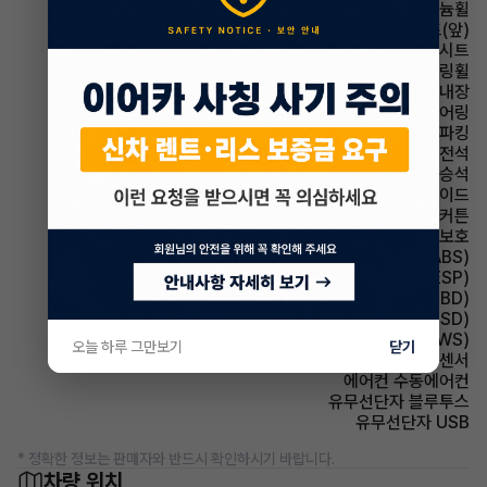
휠타이어 알루미늄휠
시트 열선시트(앞)
시트 인조가죽시트
스티어링휠 가죽스티어링휠
스티어링휠 열선내장
스티어링휠 텔레스코픽 스티어링
파킹 전자식 파킹
에어백 운전석
에어백 동승석
에어백 사이드
에어백 커튼
에어백 무릎보호
주행안전 미끄럼 방지장치(ABS)
주행안전 차체자세제어장치(VDC,ESC,ESP)
주행안전 제동력 분배 장치(EBD)
주행안전 후측방경보시스템(BSD)
주행안전 차선이탈경보(LDWS)
오늘 하루 그만보기
닫기
주차보조 후방감지센서
에어컨 수동에어컨
유무선단자 블루투스
유무선단자 USB
* 정확한 정보는 판매자와 반드시 확인하시기 바랍니다.
차량 위치