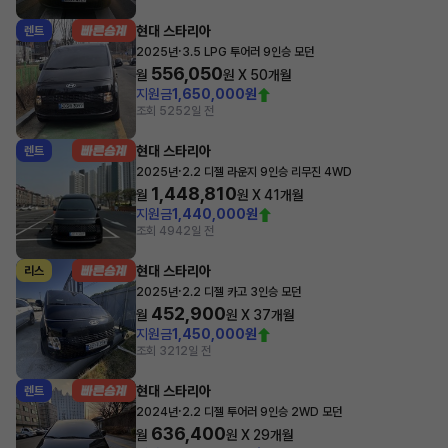
현대 스타리아
렌트
·
2025년
3.5 LPG 투어러 9인승 모던
556,050
월
원 X
50
개월
지원금
1,650,000원
조회 525
2일 전
현대 스타리아
렌트
·
2025년
2.2 디젤 라운지 9인승 리무진 4WD
1,448,810
월
원 X
41
개월
지원금
1,440,000원
조회 494
2일 전
현대 스타리아
리스
·
2025년
2.2 디젤 카고 3인승 모던
452,900
월
원 X
37
개월
지원금
1,450,000원
조회 321
2일 전
현대 스타리아
렌트
·
2024년
2.2 디젤 투어러 9인승 2WD 모던
636,400
월
원 X
29
개월