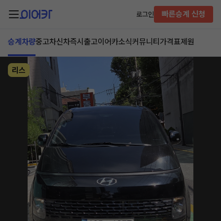
빠른승계 신청
로그인
승계차량
중고차
신차즉시출고
이어카소식
커뮤니티
가격표
제원
리스