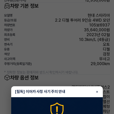
12,936,000원
인수금(잔존가치)
차량 기본 정보
현대 스타리아
모델명
2.2 디젤 투어러 9인승 4WD 모던
등급/트림
105보6937
차량번호
35,640,000원
차량가
2023년 02월
최초등록
10.3km/L (4등급)
연비
오토
변속기
디젤
유종
검정
색상
무사고
사고이력
29,000km
주행거리(등록일기준)
* 정확한 정보는 판매자와 반드시 확인하시기 바랍니다.
차량 옵션 정보
멀티미디어내비플러스2
[필독] 이어카 사칭 사기 주의 안내
×
헤드램프 하이빔 어시스트
사이드미러 전동접이
사이드미러 열선
사이드미러 방향지시등 일체형
윈드실드(앞유리) 자외선 차단