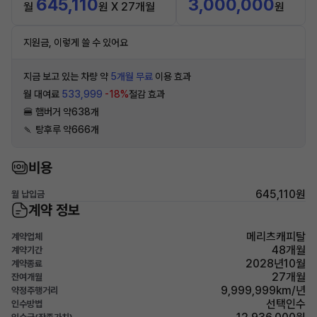
645,110
3,000,000
월
원 X 27개월
원
지원금, 이렇게 쓸 수 있어요
지금 보고 있는 차량 약
5개월 무료
이용 효과
월 대여료
533,999
-18%
절감 효과
🍔 햄버거 약638개
🍡 탕후루 약666개
비용
645,110원
월 납입금
계약 정보
메리츠캐피탈
계약업체
48개월
계약기간
2028년10월
계약종료
27개월
잔여개월
9,999,999km/년
약정주행거리
선택인수
인수방법