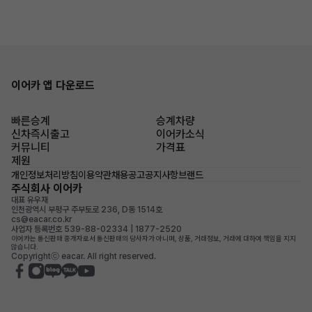
이어카 앱 다운로드
빠른승계
승계차량
신차즉시출고
이어카소식
커뮤니티
가격표
제원
개인정보처리방침
이용약관
채용공고
공지사항
브랜드
주식회사 이어카
대표 유우재
인천광역시 부평구 주부토로 236, D동 1514호
cs@eacar.co.kr
사업자 등록번호 539-88-02334 | 1877-2520
이어카는 통신판매 중개자로서 통신판매의 당사자가 아니며, 상품, 거래정보, 거래에 대하여 책임을 지지
않습니다.
Copyrightⓒ eacar. All right reserved.