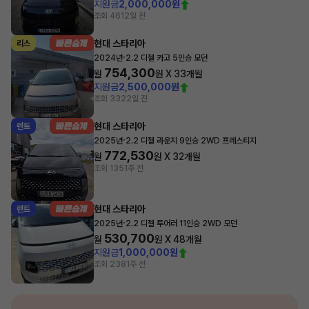
지원금
2,000,000원
조회 461
2일 전
현대 스타리아
리스
·
2024년
2.2 디젤 카고 5인승 모던
754,300
월
원 X
33
개월
지원금
2,500,000원
조회 332
2일 전
현대 스타리아
렌트
·
2025년
2.2 디젤 라운지 9인승 2WD 프레스티지
772,530
월
원 X
32
개월
조회 135
1주 전
현대 스타리아
렌트
·
2025년
2.2 디젤 투어러 11인승 2WD 모던
530,700
월
원 X
48
개월
지원금
1,000,000원
조회 238
1주 전