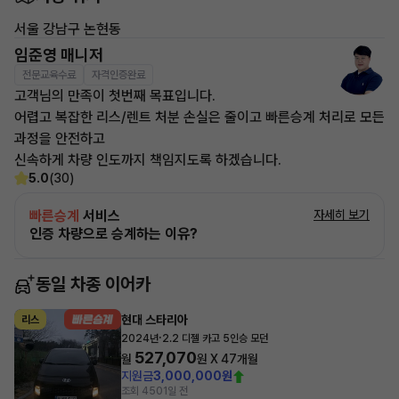
서울 강남구 논현동
임준영 매니저
전문교육수료
자격인증완료
고객님의 만족이 첫번째 목표입니다.
어렵고 복잡한 리스/렌트 처분 손실은 줄이고 빠른승계 처리로 모든
과정을 안전하고
신속하게 차량 인도까지 책임지도록 하겠습니다.
5.0
(30)
빠른승계
서비스
자세히 보기
인증 차량으로 승계하는 이유?
동일 차종 이어카
현대 스타리아
리스
·
2024년
2.2 디젤 카고 5인승 모던
527,070
월
원 X
47
개월
지원금
3,000,000원
조회 450
1일 전