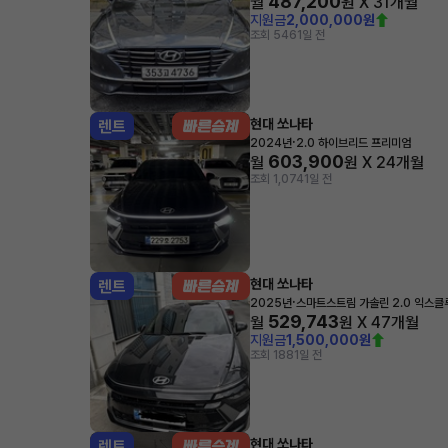
487,200
월
원 X
31
개월
지원금
2,000,000원
조회 546
1일 전
현대 쏘나타
렌트
·
2024년
2.0 하이브리드 프리미엄
603,900
월
원 X
24
개월
조회 1,074
1일 전
현대 쏘나타
렌트
·
2025년
스마트스트림 가솔린 2.0 익스
529,743
월
원 X
47
개월
지원금
1,500,000원
조회 188
1일 전
현대 쏘나타
렌트