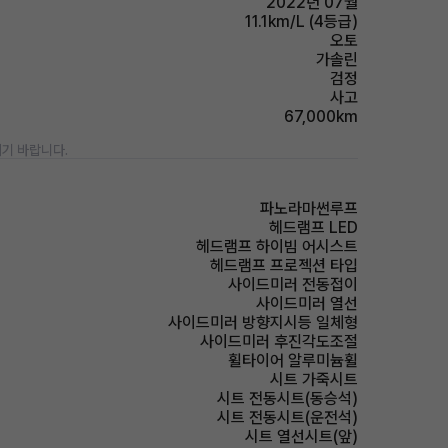
2022년 07월
11.1km/L (4등급)
오토
가솔린
검정
사고
67,000km
기 바랍니다.
파노라마썬루프
헤드램프 LED
헤드램프 하이빔 어시스트
헤드램프 프로젝션 타입
사이드미러 전동접이
사이드미러 열선
사이드미러 방향지시등 일체형
사이드미러 후진각도조절
휠타이어 알루미늄휠
시트 가죽시트
시트 전동시트(동승석)
시트 전동시트(운전석)
시트 열선시트(앞)