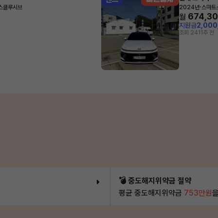
·
익스클루시브
2024년
스마트스
674,3
월
지원금
2,00
조회 241
1주 전
💣 중도해지위약금 절약
평균 중도해지위약금
753만원
을