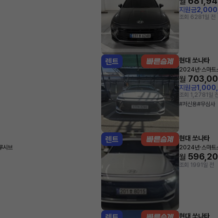
681,94
월
지원금
2,00
조회 628
1일 전
현대 쏘나타
렌트
·
2024년
스마트스
703,0
월
지원금
1,000
조회 1,278
1일 
#저신용
#무심사
현대 쏘나타
렌트
·
클루시브
2024년
스마트스
596,2
월
조회 199
1일 전
현대 쏘나타
렌트