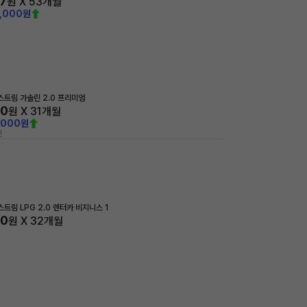
7
원 X
53
개월
0,000원
트림 가솔린 2.0 프리미엄
00
원 X
31
개월
,000원
전
트림 LPG 2.0 렌터카 비지니스 1
00
원 X
32
개월