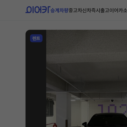
승계차량
중고차
신차즉시출고
이어카
렌트