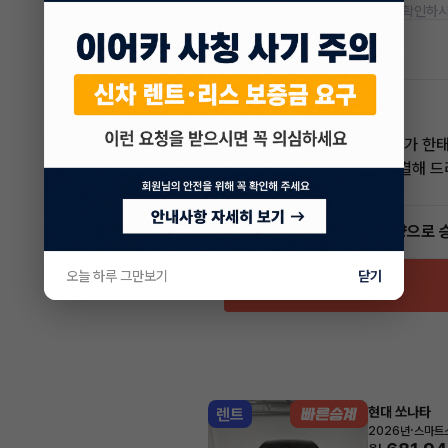
* 정확한 정보는 판매자와 반드시 확인하시
차량 위치
경기 안양시
한태현 매니저
전문교육수료
자격인증완료
안녕하세요! 이어카 승계전문가 한
렌트, 리스 승계 깔끔하게 해결해 
5.0
(21)
빠른승계
서비스
인증 차량으로 
오늘 하루 그만보기
닫기
현대 쏘나타
렌트
·
2026년
스마트스