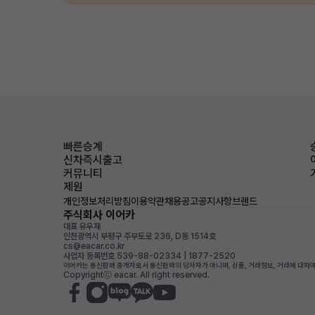
빠른승계
신차즉시출고
커뮤니티
제원
개인정보처리방침
이용약관
채용공고
공지사항
브랜드
주식회사 이어카
대표 유우재
인천광역시 부평구 주부토로 236, D동 1514호
cs@eacar.co.kr
사업자 등록번호 539-88-02334 | 1877-2520
이어카는 통신판매 중개자로서 통신판매의 당사자가 아니며, 상품, 거래정보, 거래에 대하여
Copyrightⓒ eacar. All right reserved.