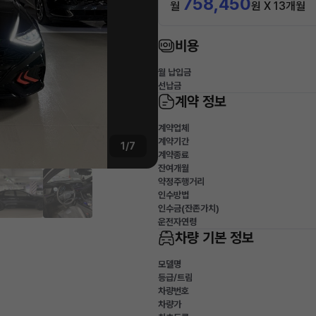
758,450
월
원 X 13개월
비용
월 납입금
선납금
계약 정보
계약업체
계약기간
1/7
계약종료
잔여개월
약정주행거리
인수방법
인수금(잔존가치)
운전자연령
차량 기본 정보
모델명
등급/트림
차량번호
차량가