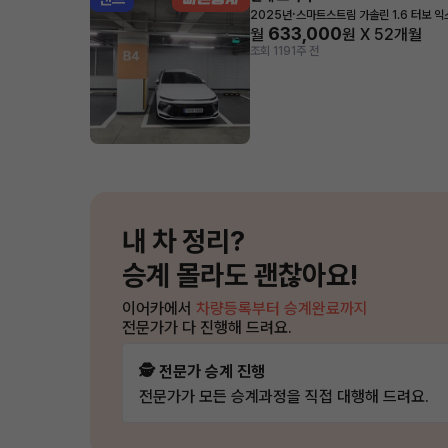
·
2025년
스마트스트림 가솔린 1.6 터보 
633,000
월
원 X
52
개월
조회 119
1주 전
내 차 정리?
승계 몰라도 괜찮아요!
이어카에서
차량등록부터 승계완료까지
전문가가 다 진행해 드려요.
🕵️ 전문가 승계 진행
전문가가 모든 승계과정을 직접 대행해 드려요.