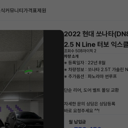
소식
커뮤니티
가격표
제원
2022 현대 쏘나타(DN
2.5 N Line 터보 익
조회수 508
마이픽 2
차량 소개
※ 등록일자 : 22년 8월
※ 차량정보 : 쏘나타 2.5T 가솔린
※ 추가옵션 : 파노라마 썬루프
단순 리어, 도어 벨트 몰딩 교환
자세한 문의 상담은 상담등록
바로 요청주세요 ^^!
월 납입금