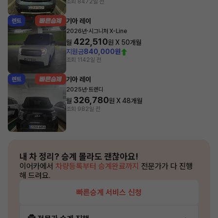
조회 847
2일 전
기아 레이
렌트
·
2026년
시그니처 X-Line
422,510
월
원 X
50
개월
지원금
840,000원
조회 114
2일 전
기아 레이
렌트
·
2025년
트렌디
326,780
월
원 X
48
개월
조회 98
2일 전
내 차 정리?
승계 몰라도 괜찮아요!
이어카에서
차량등록부터 승계완료까지
전문가가 다 진행
해 드려요.
빠른승계 서비스 신청