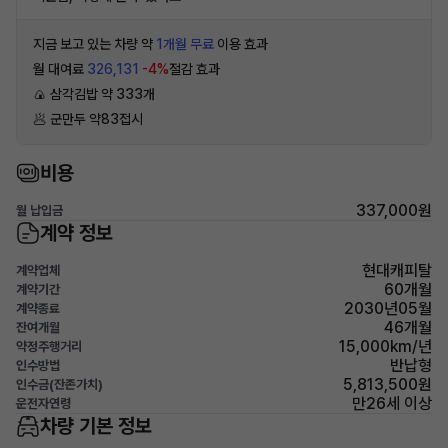
지금 보고 있는 차량 약
1개월 무료
이용 효과
월 대여료
326,131
-4%
절감 효과
🍙 삼각김밥 약 333개
🥟 군만두 약83접시
비용
337,000원
월 납입금
계약 정보
현대캐피탈
계약업체
60개월
계약기간
2030년05월
계약종료
46개월
잔여개월
15,000km/년
약정주행거리
반납형
인수방법
5,813,500원
인수금(잔존가치)
만26세 이상
운전자연령
차량 기본 정보