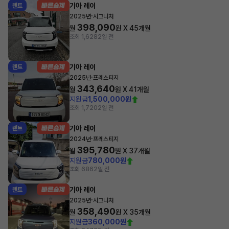
기아 레이
렌트
·
2025년
시그니처
398,090
월
원 X
45
개월
조회 1,628
2일 전
기아 레이
렌트
·
2025년
프레스티지
343,640
월
원 X
41
개월
지원금
1,500,000원
조회 1,720
2일 전
기아 레이
렌트
·
2024년
프레스티지
395,780
월
원 X
37
개월
지원금
780,000원
조회 686
2일 전
기아 레이
렌트
·
2025년
시그니처
358,490
월
원 X
35
개월
지원금
360,000원