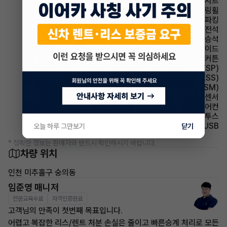
시트 직물시트
스티어링휠 속도감응식 스티어링휠
파킹 풋파킹
에어백 운전석
에어백 동승석
에어백 사이드
에어백 커튼
주행안전 차체자세제어장치(VDC,ESC,ESP)
주행안전 급제동경보시스템(ESS)
주행안전 샤시 통합 제어 시스템(VSM)
주차보조 후방감지센서
에어컨 수동에어컨
유무선단자 블루투스
유무선단자 USB
오늘 하루 그만보기
닫기
* 정확한 정보는 판매자와 반드시 확인하시기 바랍니다.
차량 위치
인천 미추홀구 숭의동
임준영 매니저
전문교육수료
자격인증완료
고객님의 만족이 첫번째 목표입니다.
어렵고 복잡한 리스/렌트 처분 손실은 줄이고 빠른승계 처리로 모든