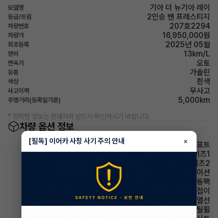
기아 더 뉴기아 레이
모델명
2인승 밴 프레스티지
등급/트림
207호2294
차량번호
16,950,000원
차량가
2025년 05월
최초등록
13km/L
연비
오토
변속기
가솔린
유종
흰색
색상
무사고
사고이력
5,000km
주행거리(등록일기준)
* 정확한 정보는 판매자와 반드시 확인하시기 바랍니다.
차량 옵션 정보
[필독] 이어카 사칭 사기 주의 안내
×
기본형-컴포트
드라이브와이즈1
드라이브와이즈2
내비게이션
버튼시동팩
사이드미러 전동접이
사이드미러 열선
휠타이어 스틸휠