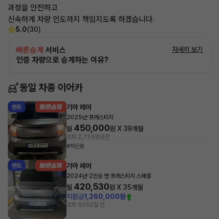
과정을 안전하고
신속하게 차량 인도까지 책임지도록 하겠습니다.
5.0
(30)
빠른승계
서비스
자세히 보기
인증 차량으로 승계하는 이유?
동일 차종 이어카
기아 레이
렌트
·
2025년
프레스티지
450,000
월
원 X
39
개월
조회 2,759
방금전
#저신용
기아 레이
렌트
·
2024년
2인승 밴 프레스티지 스페셜
420,530
월
원 X
35
개월
지원금
1,260,000원
조회 505
2일 전