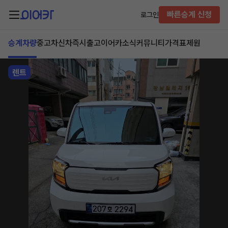
빠른승계 신청
로그인
승계차량
중고차
신차즉시출고
이어카소식
커뮤니티
가격표
제원
렌트