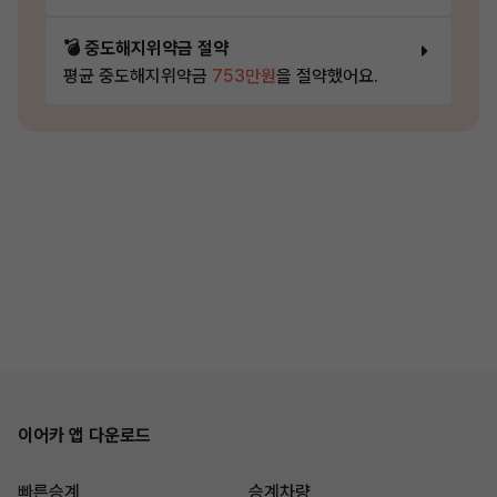
💣 중도해지위약금 절약
평균 중도해지위약금
753만원
을 절약했어요.
이어카 앱 다운로드
빠른승계
승계차량