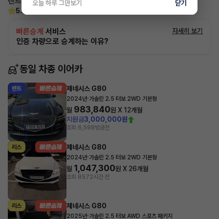
렌트, 리스 승계 깔끔하게 해결해 드리겠습니다!
오늘 하루 그만보기
닫기
5.0
(21)
빠른승계
서비스
자세히 보기
인증 차량으로 승계하는 이유?
동일 차종 이어카
제네시스 G80
렌트
·
2024년
가솔린 2.5 터보 2WD 기본형
983,840
월
원 X
12
개월
지원금
3,000,000원
조회 6,598
방금전
제네시스 G80
리스
·
2024년
가솔린 2.5 터보 2WD 기본형
1,047,300
월
원 X
26
개월
조회 857
2시간 전
제네시스 G80
리스
·
2025년
가솔린 2.5 터보 AWD 스포츠 패키지