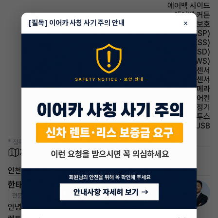
에어백 사이드
에어백 커튼
[필독] 이어카 사칭 사기 주의 안내
×
에어백 무릎보호
주행안전 차체자세제어장치(VDC,ESC,ESP)
주행안전 급제동경보시스템(ESS)
주행안전 후측방경보시스템(BSD)
주행안전 차선이탈경보(LDWS)
주차보조 전방감지센서
주차보조 후방감지센서
주차보조 후방카메라
에어컨 풀오토에어컨
에어컨 공기청정기
유무선단자 블루투스
유무선단자 USB
* 정확한 정보는 판매자와 반드시 확인하시기 바랍니다.
차량 위치
인천 서구
한태현 매니저
전문교육수료
자격인증완료
안녕하세요! 이어카 승계전문가 한태현입니다.