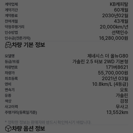
KB캐피탈
계약업체
60개월
계약기간
2030년02월
계약종료
43개월
잔여개월
20,000km/년
약정주행거리
선택인수
인수방법
16,280,000원
인수금(잔존가치)
차량 기본 정보
제네시스 더 올뉴G80
모델명
가솔린 2.5 터보 2WD 기본형
등급/트림
171버8621
차량번호
55,700,000원
차량가
2021년 03월
최초등록
10.8km/L (4등급)
연비
오토
변속기
가솔린
유종
검정
색상
무사고
사고이력
13,552km
주행거리(등록일기준)
* 정확한 정보는 판매자와 반드시 확인하시기 바랍니다.
차량 옵션 정보