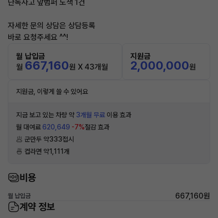
단독사고 앞범퍼 도색 1건
자세한 문의 상담은 상담등록
바로 요청주세요 ^^!
월 납입금
지원금
667,160
2,000,000
월
원 X 43개월
원
지원금, 이렇게 쓸 수 있어요
지금 보고 있는 차량 약
3개월 무료
이용 효과
월 대여료
620,649
-7%
절감 효과
🥟 군만두 약333접시
🍜 컵라면 약1,111개
비용
667,160원
월 납입금
계약 정보