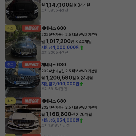
1,147,100
월
원 X
34
개월
조회 585
5시간 전
제네시스 G80
리스
·
2025년
가솔린 2.5 터보 AWD 기본형
1,017,200
월
원 X
40
개월
지원금
4,000,000원
조회 200
5시간 전
제네시스 G80
렌트
·
2024년
가솔린 2.5 터보 AWD 기본형
1,206,590
월
원 X
24
개월
지원금
2,000,000원
조회 581
5시간 전
제네시스 G80
리스
·
2024년
가솔린 2.5 터보 AWD 기본형
1,168,600
월
원 X
26
개월
지원금
6,854,000원
조회 1,818
5시간 전