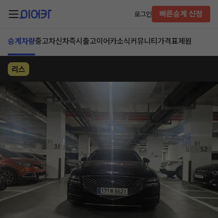
빠른승계 신청
로그인
승계차량
중고차
신차즉시출고
이어카소식
커뮤니티
가격표
제원
리스