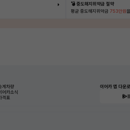
💣 중도해지위약금 절약
평균 중도해지위약금
753만원
을
승계차량
이어카 앱 다운
이어카소식
가격표