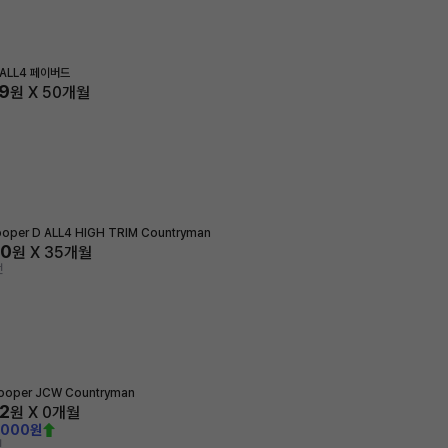
S ALL4 페이버드
9
원 X
50
개월
ooper D ALL4 HIGH TRIM Countryman
20
원 X
35
개월
전
ooper JCW Countryman
2
원 X
0
개월
,000원
전