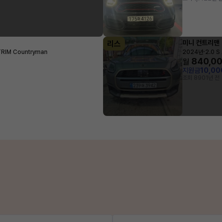
미니 컨트리맨
리스
·
TRIM Countryman
2024년
2.0 
840,0
월
지원금
10,0
조회 890
1년 전