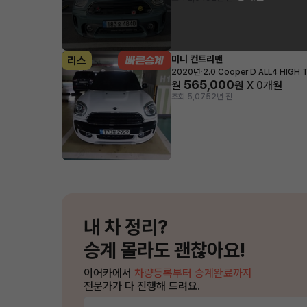
미니 컨트리맨
리스
·
2020년
2.0 Cooper D ALL4 HIGH 
565,000
월
원 X
0
개월
조회 5,075
2년 전
내 차 정리?
승계 몰라도 괜찮아요!
이어카에서
차량등록부터 승계완료까지
전문가가 다 진행해 드려요.