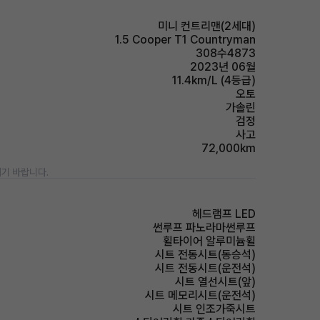
미니 컨트리맨(2세대)
1.5 Cooper T1 Countryman
308수4873
2023년 06월
11.4km/L (4등급)
오토
가솔린
검정
사고
72,000km
기 바랍니다.
헤드램프 LED
썬루프 파노라마썬루프
휠타이어 알루미늄휠
시트 전동시트(동승석)
시트 전동시트(운전석)
시트 열선시트(앞)
시트 메모리시트(운전석)
시트 인조가죽시트