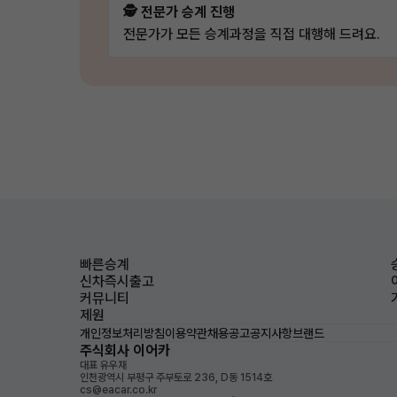
🕵️ 전문가 승계 진행
전문가가 모든 승계과정을 직접 대행해 드려요.
빠른승계
신차즉시출고
커뮤니티
제원
개인정보처리방침
이용약관
채용공고
공지사항
브랜드
주식회사 이어카
대표 유우재
인천광역시 부평구 주부토로 236, D동 1514호
cs@eacar.co.kr