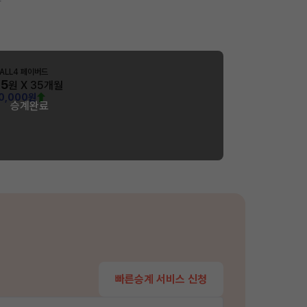
S ALL4 페이버드
05
원 X
35
개월
00,000원
승계완료
빠른승계 서비스 신청