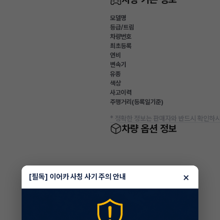
모델명
등급/트림
차량번호
최초등록
연비
변속기
유종
색상
사고이력
주행거리(등록일기준)
* 정확한 정보는 판매자와 반드시 확인하시
차량 옵션 정보
×
[필독] 이어카 사칭 사기 주의 안내