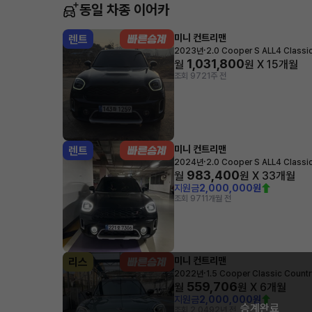
동일 차종 이어카
미니 컨트리맨
렌트
·
2023년
2.0 Cooper S ALL4 Classi
1,031,800
월
원 X
15
개월
조회 972
1주 전
미니 컨트리맨
렌트
·
2024년
2.0 Cooper S ALL4 Classi
983,400
월
원 X
33
개월
지원금
2,000,000원
조회 971
1개월 전
미니 컨트리맨
리스
·
2022년
1.5 Cooper Classic Count
559,706
월
원 X
6
개월
지원금
2,000,000원
승계완료
조회 2,049
2년 전