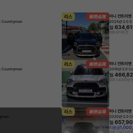
미니 컨트리맨
리스
·
c Countryman
2024년
2.0 
634,61
월
조회 81
1주 전
미니 컨트리맨
리스
·
c Countryman
2019년
2.0 C
466,8
월
조회 1,424
1년 
미니 컨트리맨
리스
·
ryman
2020년
2.0 C
657,90
월
지원금
1,000
조회 1,142
2년 