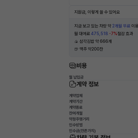
지원금, 이렇게 쓸 수 있어요
지금 보고 있는 차량 약
2개월 무료
이용
월 대여료
475,518
-7%
절감 효과
🍙 삼각김밥 약 666개
🍺 맥주 약200잔
비용
월 납입금
계약 정보
계약업체
계약기간
계약종료
잔여개월
약정주행거리
인수방법
인수금(잔존가치)
차량 기본 정보