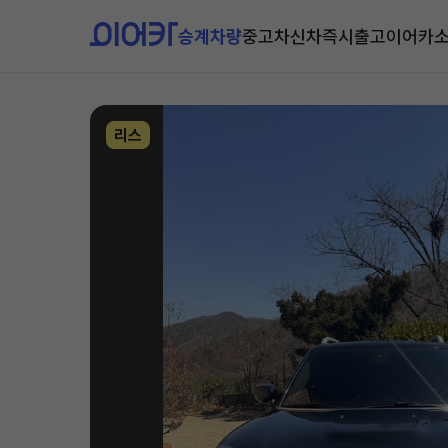
승계차량
중고차
신차즉시출고
이어카
리스