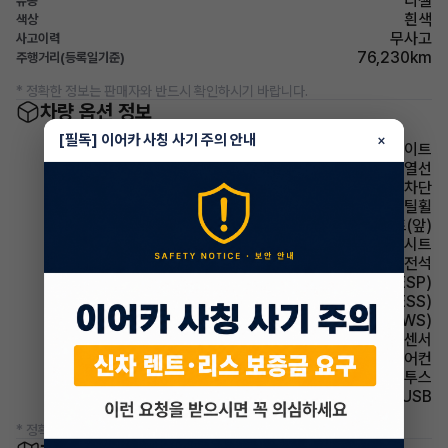
디젤
유종
흰색
색상
무사고
사고이력
76,230km
주행거리(등록일기준)
* 정확한 정보는 판매자와 반드시 확인하시기 바랍니다.
차량 옵션 정보
[필독] 이어카 사칭 사기 주의 안내
×
라이트
사이드미러 열선
윈드실드(앞유리) 자외선 차단
휠타이어 스틸휠
시트 열선시트(앞)
시트 인조가죽시트
에어백 운전석
주행안전 차체자세제어장치(VDC,ESC,ESP)
주행안전 급제동경보시스템(ESS)
주행안전 차선이탈경보(LDWS)
주차보조 후방감지센서
에어컨 수동에어컨
유무선단자 블루투스
유무선단자 USB
* 정확한 정보는 판매자와 반드시 확인하시기 바랍니다.