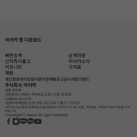
이어카 앱 다운로드
빠른승계
승계차량
신차즉시출고
이어카소식
커뮤니티
가격표
제원
개인정보처리방침
이용약관
채용공고
공지사항
브랜드
주식회사 이어카
대표 유우재
인천광역시 부평구 주부토로 236, D동 1514호
cs@eacar.co.kr
사업자 등록번호 539-88-02334 | 1877-2520
이어카는 통신판매 중개자로서 통신판매의 당사자가 아니며, 상품, 거래정보, 거래에 대하여 책임을 지지
않습니다.
Copyrightⓒ eacar. All right reserved.