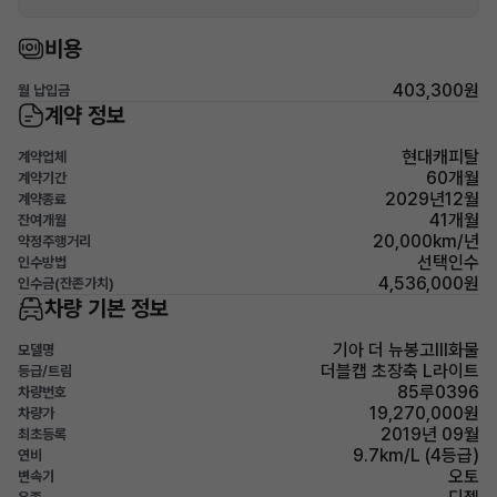
비용
403,300원
월 납입금
계약 정보
현대캐피탈
계약업체
60개월
계약기간
2029년12월
계약종료
41개월
잔여개월
20,000km/년
약정주행거리
선택인수
인수방법
4,536,000원
인수금(잔존가치)
차량 기본 정보
기아 더 뉴봉고Ⅲ화물
모델명
더블캡 초장축 L라이트
등급/트림
85루0396
차량번호
19,270,000원
차량가
2019년 09월
최초등록
9.7km/L (4등급)
연비
오토
변속기