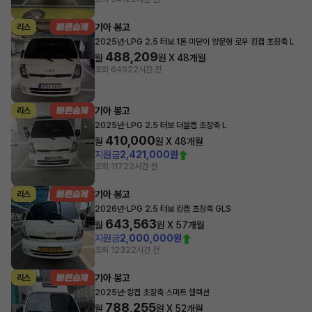
기아 봉고
리스
·
2025년
LPG 2.5 터보 1톤 미닫이 양문형 로우 킹캡 초장축 L
488,209
월
원 X
48
개월
조회 649
22시간 전
기아 봉고
리스
·
2025년
LPG 2.5 터보 더블캡 초장축 L
410,000
월
원 X
48
개월
지원금
2,421,000원
조회 117
22시간 전
기아 봉고
리스
·
2026년
LPG 2.5 터보 킹캡 초장축 GLS
643,563
월
원 X
57
개월
지원금
2,000,000원
조회 123
22시간 전
기아 봉고
리스
·
2025년
킹캡 초장축 스마트 셀렉션
788,255
월
원 X
52
개월