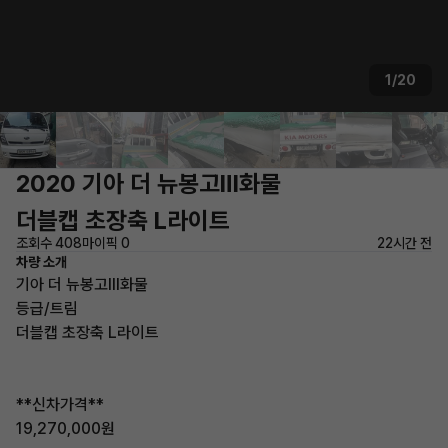
1/20
2020 기아 더 뉴봉고Ⅲ화물
더블캡 초장축 L라이트
조회수 408
마이픽 0
22시간 전
차량 소개
기아 더 뉴봉고Ⅲ화물
등급/트림
더블캡 초장축 L라이트
**신차가격**
19,270,000원