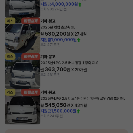
지원금
4,000,000원
조회 90
22시간 전
기아 봉고
리스
·
2025년
킹캡 초장축 GL
530,200
월
원 X
27
개월
지원금
1,000,000원
조회 47
1주 전
기아 봉고
리스
·
2025년
LPG 2.5 터보 킹캡 초장축 GLS
363,700
월
원 X
29
개월
조회 48
1주 전
기아 봉고
리스
·
2025년
LPG 2.5 터보 1톤 미닫이 양문형 로우 킹캡 초장축 L
545,050
월
원 X
43
개월
지원금
1,500,000원
조회 524
1주 전