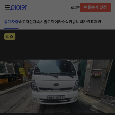
빠른승계 신청
로그인
승계차량
중고차
신차즉시출고
이어카소식
커뮤니티
가격표
제원
리스