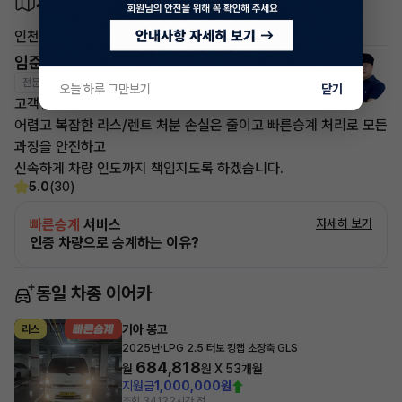
차량 위치
인천 미추홀구 석정로 50
임준영 매니저
전문교육수료
자격인증완료
오늘 하루 그만보기
닫기
고객님의 만족이 첫번째 목표입니다.
어렵고 복잡한 리스/렌트 처분 손실은 줄이고 빠른승계 처리로 모든
과정을 안전하고
신속하게 차량 인도까지 책임지도록 하겠습니다.
5.0
(30)
빠른승계
서비스
자세히 보기
인증 차량으로 승계하는 이유?
동일 차종 이어카
기아 봉고
리스
·
2025년
LPG 2.5 터보 킹캡 초장축 GLS
684,818
월
원 X
53
개월
지원금
1,000,000원
조회 341
22시간 전