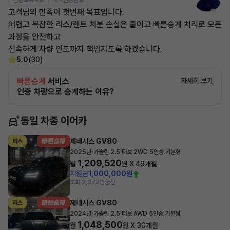
전문교육수료
자격인증완료
고객님의 만족이 첫번째 목표입니다.
어렵고 복잡한 리스/렌트 처분 손실은 줄이고 빠른승계 처리로 모든
과정을 안전하고
신속하게 차량 인도까지 책임지도록 하겠습니다.
5.0
(30)
빠른승계
서비스
자세히 보기
인증 차량으로 승계하는 이유?
동일 차종 이어카
제네시스 GV80
리스
·
2025년
가솔린 2.5 터보 2WD 5인승 기본형
1,209,520
월
원 X
46
개월
지원금
1,000,000원
조회 2,372
방금전
제네시스 GV80
리스
·
2024년
가솔린 2.5 터보 AWD 5인승 기본형
1,048,500
월
원 X
30
개월