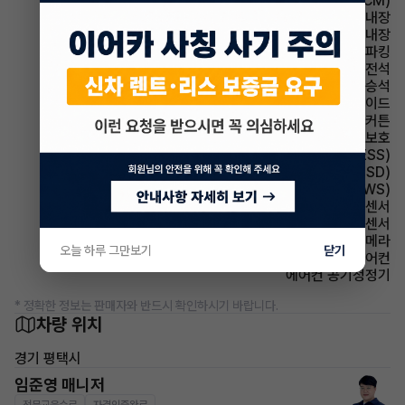
룸미러 전자식 룸미러(ECM)
룸미러 하이패스 내장
스티어링휠 열선내장
파킹 전자식 파킹
에어백 운전석
에어백 동승석
에어백 사이드
에어백 커튼
에어백 무릎보호
주행안전 급제동경보시스템(ESS)
주행안전 후측방경보시스템(BSD)
주행안전 차선이탈경보(LDWS)
주차보조 전방감지센서
주차보조 후방감지센서
주차보조 후방카메라
오늘 하루 그만보기
닫기
에어컨 풀오토에어컨
에어컨 공기청정기
* 정확한 정보는 판매자와 반드시 확인하시기 바랍니다.
차량 위치
경기 평택시
임준영 매니저