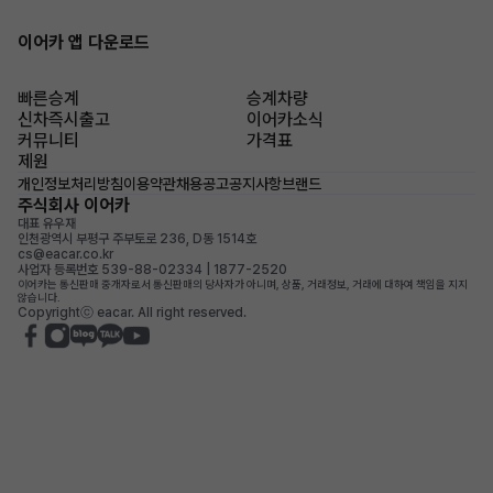
이어카 앱 다운로드
빠른승계
승계차량
신차즉시출고
이어카소식
커뮤니티
가격표
제원
개인정보처리방침
이용약관
채용공고
공지사항
브랜드
주식회사 이어카
대표 유우재
인천광역시 부평구 주부토로 236, D동 1514호
cs@eacar.co.kr
사업자 등록번호 539-88-02334 | 1877-2520
이어카는 통신판매 중개자로서 통신판매의 당사자가 아니며, 상품, 거래정보, 거래에 대하여 책임을 지지
않습니다.
Copyrightⓒ eacar. All right reserved.