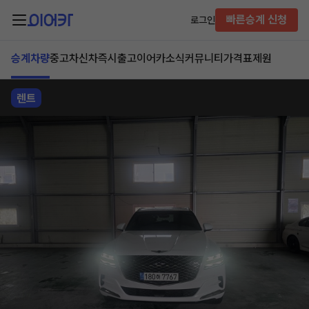
빠른승계 신청
로그인
승계차량
중고차
신차즉시출고
이어카소식
커뮤니티
가격표
제원
렌트