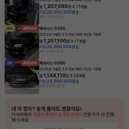
2023년
가솔린 2.5 터보 AWD 5인승 기본형
1,207,690
월
원 X
17
개월
지원금
5,000,000원
조회 723
6시간 전
제네시스 GV80
리스
·
2022년
가솔린 2.5 터보 2WD 6인승 기본형
1,257,100
월
원 X
17
개월
지원금
5,000,000원
조회 612
6시간 전
제네시스 GV80
렌트
·
2026년
가솔린 2.5 터보 AWD 5인승 기본형
1,144,110
월
원 X
54
개월
지원금
4,000,000원
조회 647
6시간 전
내 차 정리?
승계 몰라도 괜찮아요!
이어카에서
차량등록부터 승계완료까지
전문가가 다 진행
해 드려요.