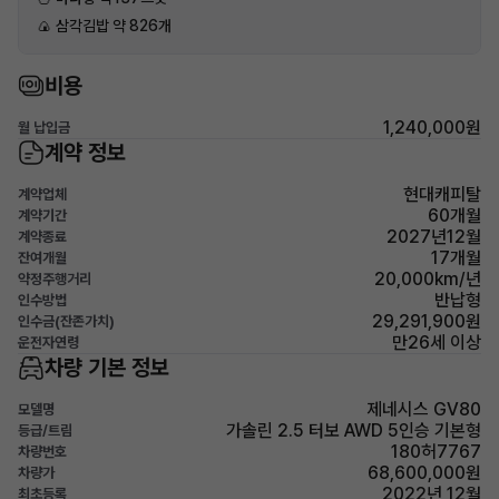
🍙 삼각김밥 약 826개
비용
1,240,000원
월 납입금
계약 정보
현대캐피탈
계약업체
60개월
계약기간
2027년12월
계약종료
17개월
잔여개월
20,000km/년
약정주행거리
반납형
인수방법
29,291,900원
인수금(잔존가치)
만26세 이상
운전자연령
차량 기본 정보
제네시스 GV80
모델명
가솔린 2.5 터보 AWD 5인승 기본형
등급/트림
180허7767
차량번호
68,600,000원
차량가
2022년 12월
최초등록