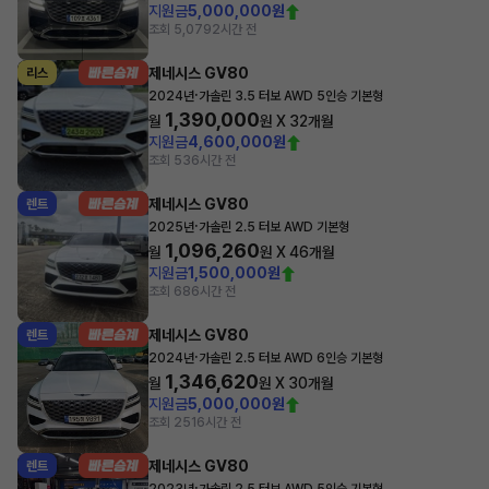
지원금
5,000,000원
조회 5,079
2시간 전
제네시스 GV80
리스
·
2024년
가솔린 3.5 터보 AWD 5인승 기본형
1,390,000
월
원 X
32
개월
지원금
4,600,000원
조회 53
6시간 전
제네시스 GV80
렌트
·
2025년
가솔린 2.5 터보 AWD 기본형
1,096,260
월
원 X
46
개월
지원금
1,500,000원
조회 68
6시간 전
제네시스 GV80
렌트
·
2024년
가솔린 2.5 터보 AWD 6인승 기본형
1,346,620
월
원 X
30
개월
지원금
5,000,000원
조회 251
6시간 전
제네시스 GV80
렌트
·