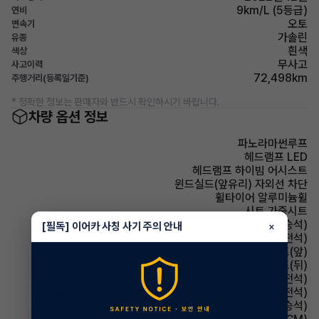
9km/L (5등급)
연비
오토
변속기
가솔린
유종
흰색
색상
무사고
사고이력
72,498km
주행거리(등록일기준)
* 정확한 정보는 판매자와 반드시 확인하시기 바랍니다.
차량 옵션 정보
파노라마썬루프
헤드램프 LED
헤드램프 하이빔 어시스트
윈드실드(앞유리) 자외선 차단
휠타이어 알루미늄휠
시트 가죽시트
시트 전동시트(동승석)
[필독] 이어카 사칭 사기 주의 안내
×
시트 전동시트(운전석)
시트 열선시트(앞)
시트 열선시트(뒤)
시트 메모리시트(운전석)
시트 통풍시트(운전석)
시트 통풍시트(동승석)