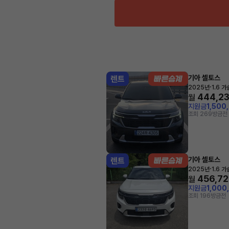
기아 셀토스
렌트
·
2025년
1.6 
444,2
월
지원금
1,500
조회 269
방금전
기아 셀토스
렌트
·
2025년
1.6 
456,7
월
지원금
1,000
조회 196
방금전