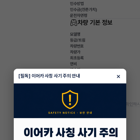
인수방법
인수금(잔존가치)
운전자연령
차량 기본 정보
모델명
등급/트림
차량번호
차량가
최초등록
연비
변속기
×
[필독] 이어카 사칭 사기 주의 안내
유종
색상
사고이력
주행거리(등록일기준)
* 정확한 정보는 판매자와 반드시 확인하시
차량 옵션 정보