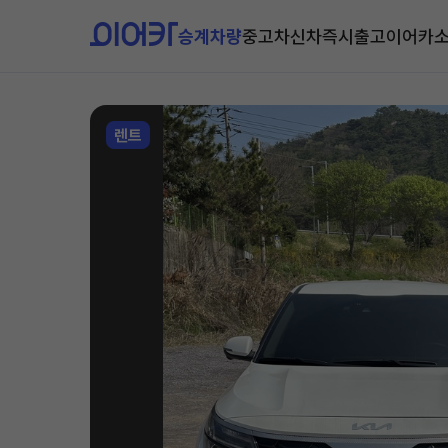
승계차량
중고차
신차즉시출고
이어카
렌트