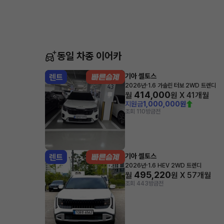
동일 차종 이어카
기아 셀토스
렌트
·
2026년
1.6 가솔린 터보 2WD 트렌디
414,000
월
원 X
41
개월
지원금
1,000,000원
조회 110
방금전
기아 셀토스
렌트
·
2026년
1.6 HEV 2WD 트렌디
495,220
월
원 X
57
개월
조회 443
방금전