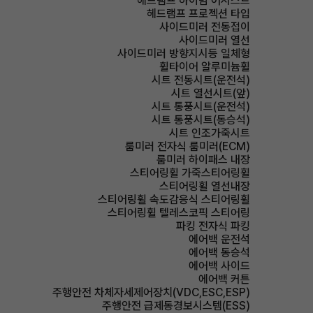
헤드램프 하이빔 어시스트
헤드램프 프로젝션 타입
사이드미러 전동접이
사이드미러 열선
사이드미러 방향지시등 일체형
휠타이어 알루미늄휠
시트 전동시트(운전석)
시트 열선시트(앞)
시트 통풍시트(운전석)
시트 통풍시트(동승석)
시트 인조가죽시트
룸미러 전자식 룸미러(ECM)
룸미러 하이패스 내장
스티어링휠 가죽스티어링휠
스티어링휠 열선내장
스티어링휠 속도감응식 스티어링휠
스티어링휠 텔레스코픽 스티어링
파킹 전자식 파킹
에어백 운전석
에어백 동승석
에어백 사이드
에어백 커튼
주행안전 차체자세제어장치(VDC,ESC,ESP)
주행안전 급제동경보시스템(ESS)