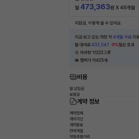
473,363
월
원 X 49개월
지원금, 이렇게 쓸 수 있어요
지금 보고 있는 차량 약
4개월 무료
이용
월 대여료
432,547
-9%
절감 효과
🍜 마라탕 약222그릇
🍔 햄버거 약425개
비용
월 납입금
보증금
계약 정보
계약업체
계약기간
계약종료
잔여개월
약정주행거리