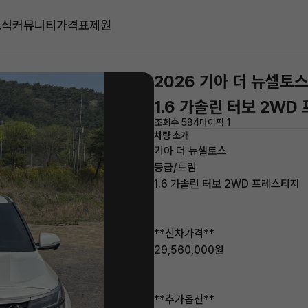
소식
커뮤니티
가격표
제원
2026 기아 더 뉴셀토
1.6 가솔린 터보 2WD
조회수 584
마이픽 1
차량 소개
기아 더 뉴셀토스
등급/트림
1.6 가솔린 터보 2WD 프레스티지
**신차가격**
29,560,000원
**추가옵션**