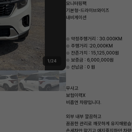
모니터링팩
기본형-드라이브와이즈
내비게이션
⊙ 약정주행거리 : 30.000KM
⊙ 주행거리 :20,000KM
⊙ 잔존가치 : 15,125,000원
⊙ 보증금 : 6,000,000원
1/24
⊙ 선납금 : 0 원
무사고
보험이력X
비흡연 차량입니다.
외부 내부 깔끔하고
꼼꼼한 관리로 깨끗하게 유지해왔습
손세차만 맡기고 애지중지하던 차