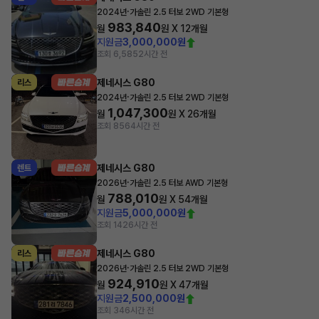
·
2024년
가솔린 2.5 터보 2WD 기본형
983,840
월
원 X
12
개월
지원금
3,000,000원
조회 6,585
2시간 전
제네시스 G80
리스
·
2024년
가솔린 2.5 터보 2WD 기본형
1,047,300
월
원 X
26
개월
조회 856
4시간 전
제네시스 G80
렌트
·
2026년
가솔린 2.5 터보 AWD 기본형
788,010
월
원 X
54
개월
지원금
5,000,000원
조회 142
6시간 전
제네시스 G80
리스
·
2026년
가솔린 2.5 터보 2WD 기본형
924,910
월
원 X
47
개월
지원금
2,500,000원
조회 34
6시간 전