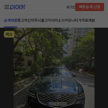
빠른승계 신청
로그인
승계차량
중고차
신차즉시출고
이어카소식
커뮤니티
가격표
제원
리스