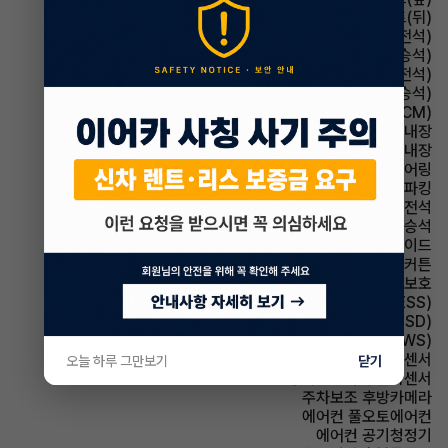
시트 열선시트(뒤)
시트 메모리시트(운전석)
시트 메모리시트(동승석)
시트 통풍시트(운전석)
시트 통풍시트(동승석)
룸미러 전자식 룸미러(ECM)
룸미러 하이패스 내장
스티어링휠 열선내장
스티어링휠 텔레스코픽 스티어링
파킹 전자식 파킹
에어백 운전석
에어백 동승석
에어백 사이드
에어백 커튼
에어백 무릎보호
주행안전 급제동경보시스템(ESS)
주행안전 후측방경보시스템(BSD)
주행안전 차선이탈경보(LDWS)
주차보조 전방감지센서
오늘 하루 그만보기
닫기
주차보조 후방감지센서
주차보조 후방카메라
에어컨 풀오토에어컨
에어컨 공기청정기