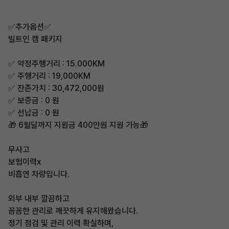
✅추가옵션✅
빌트인 캠 패키지
✅ 약정주행거리 : 15.000KM
✅ 주행거리 : 19,000KM
✅ 잔존가치 : 30,472,000원
✅ 보증금 : 0 원
✅ 선납금 : 0 원
🎁 6월달까지 지원금 400만원 지원 가능🎁
무사고
보험이력x
비흡연 차량입니다.
외부 내부 깔끔하고
꼼꼼한 관리로 깨끗하게 유지해왔습니다.
정기 점검 및 관리 이력 확실하며,