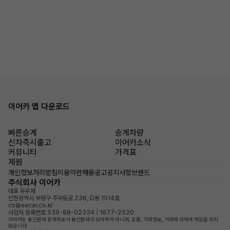
이어카 앱 다운로드
빠른승계
승계차량
신차즉시출고
이어카소식
커뮤니티
가격표
제원
개인정보처리방침
이용약관
채용공고
공지사항
브랜드
주식회사 이어카
대표 유우재
인천광역시 부평구 주부토로 236, D동 1514호
cs@eacar.co.kr
사업자 등록번호 539-88-02334 | 1877-2520
이어카는 통신판매 중개자로서 통신판매의 당사자가 아니며, 상품, 거래정보, 거래에 대하여 책임을 지지
않습니다.