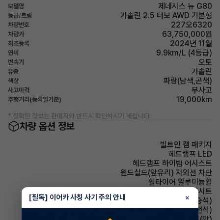
제네시스 뉴 G80
모델명
가솔린 2.5 터보 AWD 기본형
등급/트림
227오6320
차량번호
63,750,000원
차량가
2024년 11월
최초등록
9.9km/L (4등급)
연비
오토
변속기
가솔린
유종
파랑(남색,곤색)
색상
무사고
사고이력
19,000km
주행거리(등록일기준)
* 정확한 정보는 판매자와 반드시 확인하시기 바랍니다.
차량 옵션 정보
빌트인 캠 패키지
헤드램프 LED
헤드램프 하이빔 어시스트
윈드실드(앞유리) 자외선 차단
휠타이어 알루미늄휠
시트 가죽시트
[필독] 이어카 사칭 사기 주의 안내
×
시트 전동시트(동승석)
시트 전동시트(운전석)
시트 열선시트(앞)