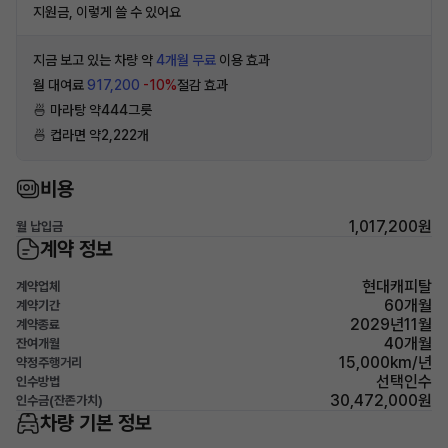
지원금, 이렇게 쓸 수 있어요
지금 보고 있는 차량 약
4개월 무료
이용 효과
월 대여료
917,200
-10%
절감 효과
🍜 마라탕 약444그릇
🍜 컵라면 약2,222개
비용
1,017,200원
월 납입금
계약 정보
현대캐피탈
계약업체
60개월
계약기간
2029년11월
계약종료
40개월
잔여개월
15,000km/년
약정주행거리
선택인수
인수방법
30,472,000원
인수금(잔존가치)
차량 기본 정보