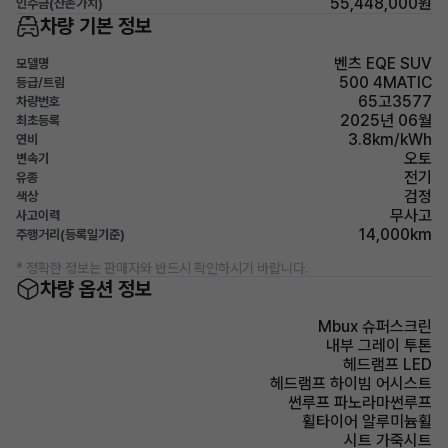
55,448,000원
인수금(잔존가치)
차량 기본 정보
벤츠 EQE SUV
모델명
500 4MATIC
등급/트림
65고3577
차량번호
2025년 06월
최초등록
3.8km/kWh
연비
오토
변속기
전기
유종
검정
색상
무사고
사고이력
14,000km
주행거리(등록일기준)
* 정확한 정보는 판매자와 반드시 확인하시기 바랍니다.
차량 옵션 정보
Mbux 슈퍼스크린
내부 그레이 투톤
헤드램프 LED
헤드램프 하이빔 어시스트
썬루프 파노라마썬루프
휠타이어 알루미늄휠
시트 가죽시트