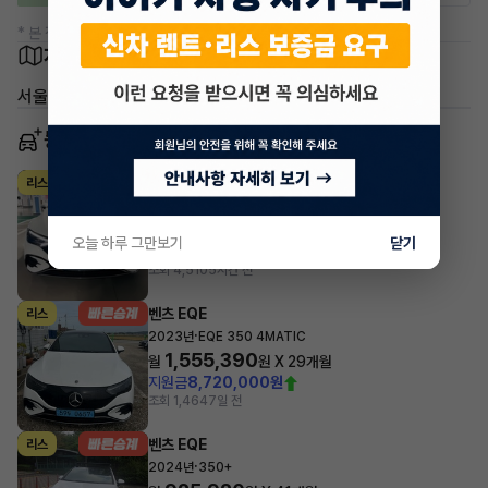
* 본 정보는 지자체마다 다를 수 있으니 실제 정보와 확인해 주세요.
차량 위치
서울 강서구 가양동
동일 차종 이어카
벤츠 EQE
리스
·
2024년
350+
1,048,800
월
원 X
34
개월
오늘 하루 그만보기
닫기
지원금
6,000,000원
조회 4,510
5시간 전
벤츠 EQE
리스
·
2023년
EQE 350 4MATIC
1,555,390
월
원 X
29
개월
지원금
8,720,000원
조회 1,464
7일 전
벤츠 EQE
리스
·
2024년
350+