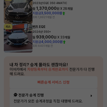
·
2023년
EQE 350 4MATIC
1,370,000
월
원 X
28
개월
지원금
3,500,000원
조회 1,992
1개월 전
벤츠 EQE
리스
·
2024년
350+
939,000
월
원 X
33
개월
지원금
4,000,000원
조회 640
1개월 전
내 차 정리?
승계 몰라도 괜찮아요!
이어카에서
차량등록부터 승계완료까지
전문가가 다 진행
해 드려요.
빠른승계 서비스 신청
🕵️ 전문가 승계 진행
전문가가 모든 승계과정을 직접 대행해 드려요.