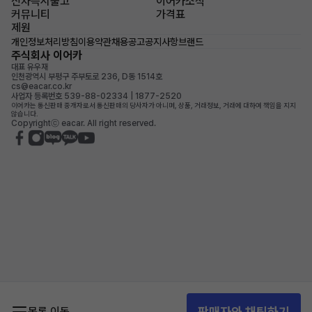
신차즉시출고
이어카소식
커뮤니티
가격표
제원
개인정보처리방침
이용약관
채용공고
공지사항
브랜드
주식회사 이어카
대표 유우재
인천광역시 부평구 주부토로 236, D동 1514호
cs@eacar.co.kr
사업자 등록번호 539-88-02334 | 1877-2520
이어카는 통신판매 중개자로서 통신판매의 당사자가 아니며, 상품, 거래정보, 거래에 대하여 책임을 지지
않습니다.
Copyrightⓒ eacar. All right reserved.
판매자와 채팅하기
목록 이동