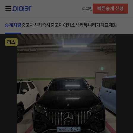
빠른승계 신청
로그인
승계차량
중고차
신차즉시출고
이어카소식
커뮤니티
가격표
제원
리스