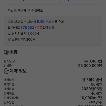
지원금, 이렇게 쓸 수 있어요
지금 보고 있는 차량 약
5개월 무료
이용 효과
월 대여료
575,263
-11%
절감 효과
🍙 삼각김밥 약 2,000개
🥐 소금빵 약1,200개
비용
640,480원
월 납입금
23,000,000원
선납금
계약 정보
벤츠파이낸셜
계약업체
60개월
계약기간
2030년06월
계약종료
46개월
잔여개월
10,000km/년
약정주행거리
선택인수
인수방법