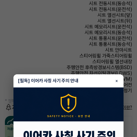
시트 전동시트(동승석)
시트 전동시트(운전석)
시트 열선시트(앞)
시트 열선시트(뒤)
시트 메모리시트(운전석)
시트 메모리시트(동승석)
시트 통풍시트(운전석)
시트 통풍시트(동승석)
시트 안마시트
스티어링휠 가죽스티어링휠
스티어링휠 열선내장
주행안전 후측방경보시스템(BSD)
주행안전 차선이탈경보(LDWS)
주차보조 어라운드뷰(AVM)
[필독] 이어카 사칭 사기 주의 안내
×
에어컨 풀오토에어컨
에어컨 공기청정기
* 정확한 정보는 판매자와 반드시 확인하시기 바랍니다.
저공해차량 정보
저공해차량이란?
공항주차장
공영주차장
50% 할인
50% 할인