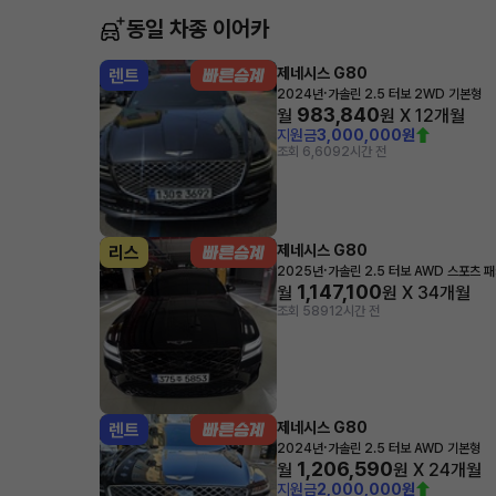
동일 차종 이어카
제네시스 G80
렌트
·
2024년
가솔린 2.5 터보 2WD 기본형
983,840
월
원 X
12
개월
지원금
3,000,000원
조회 6,609
2시간 전
제네시스 G80
리스
·
2025년
가솔린 2.5 터보 AWD 스포츠 
1,147,100
월
원 X
34
개월
조회 589
12시간 전
제네시스 G80
렌트
·
2024년
가솔린 2.5 터보 AWD 기본형
1,206,590
월
원 X
24
개월
지원금
2,000,000원