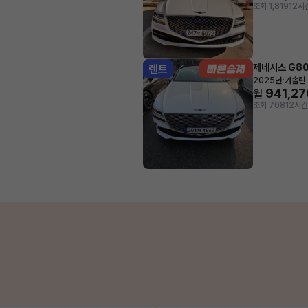
조회 1,819
12시
제네시스 G8
렌트
·
2025년
가솔린 
941,27
월
조회 708
12시간