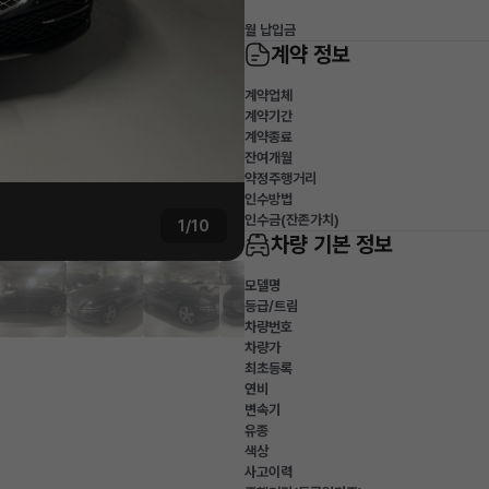
월 납입금
계약 정보
계약업체
계약기간
계약종료
잔여개월
약정주행거리
인수방법
인수금(잔존가치)
1/10
차량 기본 정보
모델명
등급/트림
차량번호
차량가
최초등록
연비
변속기
유종
색상
사고이력