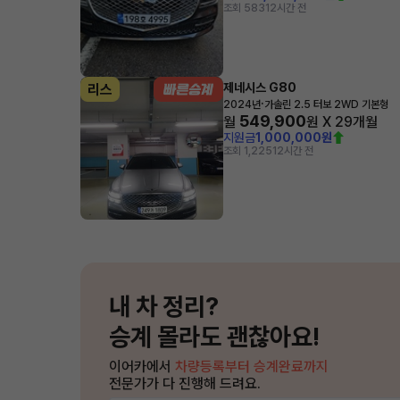
조회 583
12시간 전
제네시스 G80
리스
·
2024년
가솔린 2.5 터보 2WD 기본형
549,900
월
원 X
29
개월
지원금
1,000,000원
조회 1,225
12시간 전
내 차 정리?
승계 몰라도 괜찮아요!
이어카에서
차량등록부터 승계완료까지
전문가가 다 진행해 드려요.