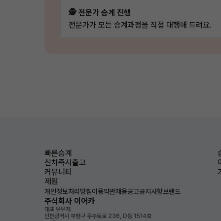
🕵️ 전문가 승계 진행
전문가가 모든 승계과정을 직접 대행해 드려요.
빠른승계
신차즉시출고
커뮤니티
제원
개인정보처리방침
이용약관
채용공고
공지사항
브랜드
주식회사 이어카
대표 유우재
인천광역시 부평구 주부토로 236, D동 1514호