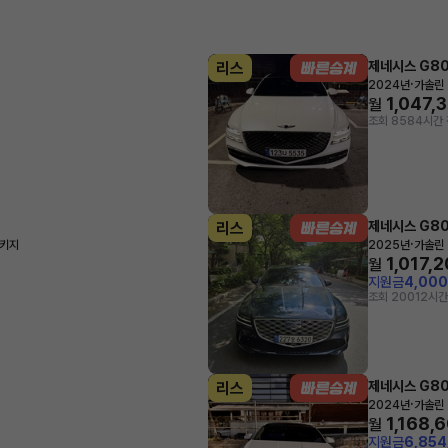
제네시스 G8
리스
·
2024년
가솔린 
1,047,
월
조회 858
4시간 
제네시스 G8
리스
·
패키지
2025년
가솔린 
1,017,
월
지원금
4,00
조회 200
12시간
제네시스 G8
리스
·
2024년
가솔린 
1,168,
월
지원금
6,85