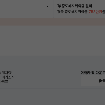
💣 중도해지위약금 절약
평균 중도해지위약금
753만원
을
승계차량
이어카 앱 다운
이어카소식
가격표