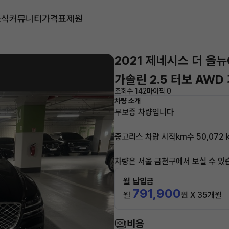
소식
커뮤니티
가격표
제원
2021 제네시스 더 올뉴
가솔린 2.5 터보 AWD
조회수 142
마이픽 0
차량 소개
무보증 차량입니다
중고리스 차량 시작km수 50,072 
차량은 서울 금천구에서 보실 수 있
월 납입금
791,900
월
원 X 35개월
비용