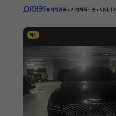
승계차량
중고차
신차즉시출고
이어카
리스