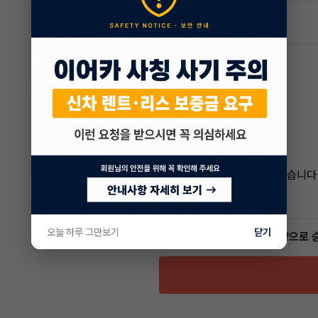
차량 위치
서울
박래철 매니저
전문교육수료
자격인증완료
통화가 부재중 이더라도
보신 차량 차량번호
카톡 남겨주시면
늦더라도 답변 드리도록 하겠습니다
감사합니다
4.6
(15)
오늘 하루 그만보기
닫기
빠른승계
서비스
인증 차량으로 