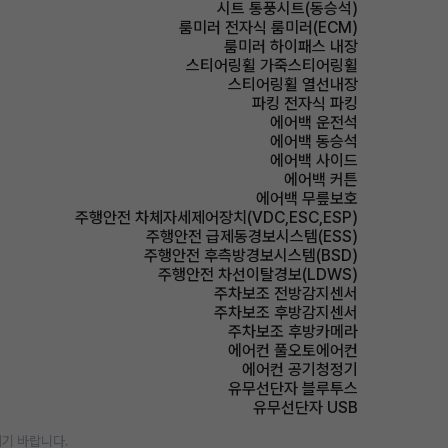
시트 통풍시트(동승석)
룸미러 전자식 룸미러(ECM)
룸미러 하이패스 내장
스티어링휠 가죽스티어링휠
스티어링휠 열선내장
파킹 전자식 파킹
에어백 운전석
에어백 동승석
에어백 사이드
에어백 커튼
에어백 무릎보호
주행안전 차체자세제어장치(VDC,ESC,ESP)
주행안전 급제동경보시스템(ESS)
주행안전 후측방경보시스템(BSD)
주행안전 차선이탈경보(LDWS)
주차보조 전방감지센서
주차보조 후방감지센서
주차보조 후방카메라
에어컨 풀오토에어컨
에어컨 공기청정기
유무선단자 블루투스
유무선단자 USB
기 바랍니다.