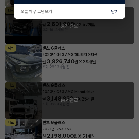
벤츠 G클래스
리스
오늘 하루 그만보기
닫기
·
2026년
G450d
2,601,900
월
원 X
57
개월
승계완료
조회 194
1개월 전
벤츠 G클래스
리스
·
2023년
G63 AMG 헤리티지 에디션
3,926,740
월
원 X
38
개월
조회 280
3개월 전
벤츠 G클래스
리스
·
2023년
G63 AMG Manufaktur
3,148,832
월
원 X
25
개월
승계완료
조회 338
4개월 전
벤츠 G클래스
리스
·
2021년
G63 AMG
2,198,000
월
원 X
51
개월