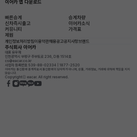
이어카 앱 다운로드
빠른승계
승계차량
신차즉시출고
이어카소식
커뮤니티
가격표
제원
개인정보처리방침
이용약관
채용공고
공지사항
브랜드
주식회사 이어카
대표 유우재
인천광역시 부평구 주부토로 236, D동 1514호
cs@eacar.co.kr
사업자 등록번호 539-88-02334 | 1877-2520
이어카는 통신판매 중개자로서 통신판매의 당사자가 아니며, 상품, 거래정보, 거래에 대하여 책임을 지지
않습니다.
Copyrightⓒ eacar. All right reserved.