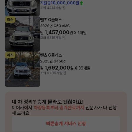
지원금
10,000,000원
조회 441
4개월 전
벤츠 G클래스
리스
·
2020년
G63 AMG
1,457,000
월
원 X
1
개월
조회 631
5개월 전
벤츠 G클래스
리스
·
2025년
G450d
1,692,000
월
원 X
39
개월
조회 678
5개월 전
내 차 정리?
승계 몰라도 괜찮아요!
이어카에서
차량등록부터 승계완료까지
전문가가 다 진행
해 드려요.
빠른승계 서비스 신청