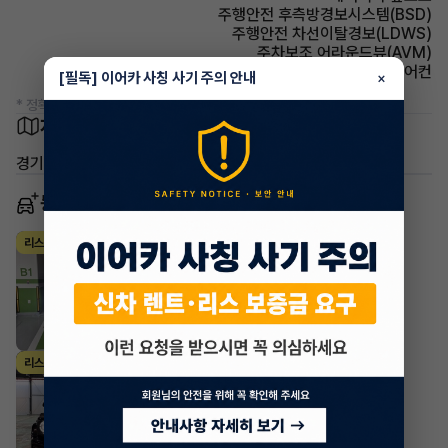
주행안전 후측방경보시스템(BSD)
주행안전 차선이탈경보(LDWS)
주차보조 어라운드뷰(AVM)
에어컨 풀오토에어컨
[필독] 이어카 사칭 사기 주의 안내
×
* 정확한 정보는 판매자와 반드시 확인하시기 바랍니다.
차량 위치
경기 화성시 동탄구 여울동
동일 차종 이어카
벤츠 G클래스
리스
·
2019년
G500
2,584,210
월
원 X
22
개월
조회 1,511
3개월 전
벤츠 G클래스
리스
·
2024년
G63 AMG
4,000,000
월
원 X
52
개월
지원금
5,000,000원
조회 29
1일 전