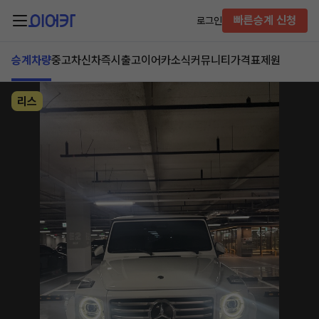
빠른승계 신청
로그인
승계차량
중고차
신차즉시출고
이어카소식
커뮤니티
가격표
제원
리스