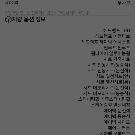
무사고
사고이력
* 정확한 정보는 판매자와 반드시 확인하시기 바랍니다.
차량 옵션 정보
헤드램프 LED
헤드램프 어탭티브
헤드램프 하이빔 어시스트
썬루프 썬루프
휠타이어 알루미늄휠
시트 가죽시트
시트 전동시트(동승석)
시트 전동시트(운전석)
시트 열선시트(앞)
시트 열선시트(뒤)
시트 메모리시트(운전석)
시트 메모리시트(동승석)
스티어링휠 가죽스티어링휠
스티어링휠 열선내장
에어백 운전석
에어백 동승석
에어백 사이드
에어백 커튼
에어백 무릎보호