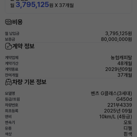
3,795,125
월
원 X 37개월
비용
3,795,125원
월 납입금
80,000,000원
보증금
계약 정보
농협캐피탈
계약업체
48개월
계약기간
2029년09월
계약종료
37개월
잔여개월
차량 기본 정보
벤츠 G클래스(3세대)
모델명
G450d
등급/트림
221부4339
차량번호
2025년 09월
최초등록
10km/L (4등급)
연비
오토
변속기
디젤
유종
흰색
색상