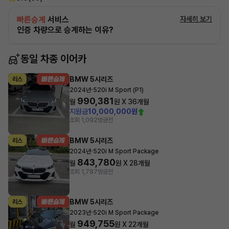
빠른승계
서비스
자세히 보기
인증 차량으로 승계하는 이유?
동일 차종 이어카
BMW 5시리즈
리스
·
2024년
520i M Sport (P1)
990,381
월
원 X
36
개월
지원금
10,000,000원
조회 1,092
방금전
BMW 5시리즈
리스
·
2024년
520i M Sport Package
843,780
월
원 X
28
개월
조회 1,787
방금전
BMW 5시리즈
리스
·
2023년
520i M Sport Package
949,755
월
원 X
22
개월