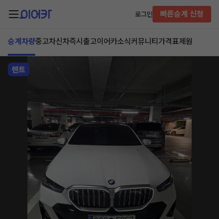
빠른승계 신청
로그인
승계차량
중고차
신차즉시출고
이어카소식
커뮤니티
가격표
제원
렌트