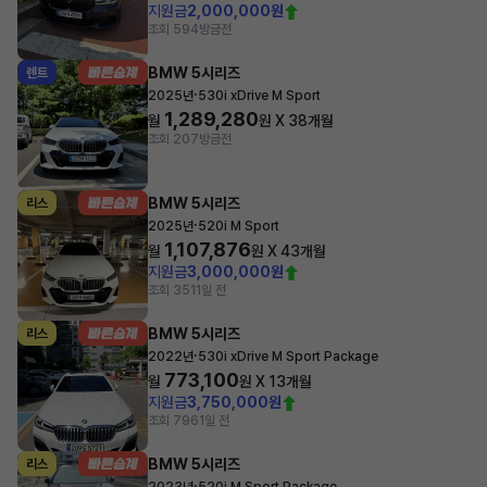
지원금
2,000,000원
조회 594
방금전
BMW 5시리즈
렌트
·
2025년
530i xDrive M Sport
1,289,280
월
원 X
38
개월
조회 207
방금전
BMW 5시리즈
리스
·
2025년
520i M Sport
1,107,876
월
원 X
43
개월
지원금
3,000,000원
조회 351
1일 전
BMW 5시리즈
리스
·
2022년
530i xDrive M Sport Package
773,100
월
원 X
13
개월
지원금
3,750,000원
조회 796
1일 전
BMW 5시리즈
리스
·