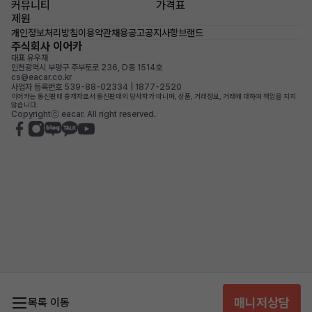
커뮤니티
가격표
제원
개인정보처리방침
이용약관
채용공고
공지사항
브랜드
주식회사 이어카
대표 유우재
인천광역시 부평구 주부토로 236, D동 1514호
cs@eacar.co.kr
사업자 등록번호 539-88-02334 | 1877-2520
이어카는 통신판매 중개자로서 통신판매의 당사자가 아니며, 상품, 거래정보, 거래에 대하여 책임을 지지
않습니다.
Copyrightⓒ eacar. All right reserved.
매니저상담
목록 이동