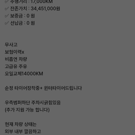
✅ 주행거리 : 17,000KM
✅ 잔존가치 : 34,451,000원
✅ 보증금 : 0 원
✅ 선납금 : 0 원
무사고
보험이력x
비흡연 차량
고급유 주유
오일교체14000KM
순정 타이어장착중+ 윈터타이어드립니다
우측범퍼하단 주차시긁힘있음
(추가 지원 가능 합니다)
현재 차량 상태는
외부 내부 깔끔하고