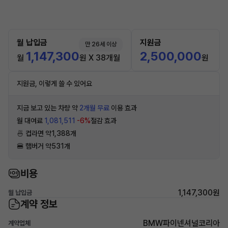
월 납입금
지원금
만 26세 이상
1,147,300
2,500,000
월
원 X 38개월
원
지원금, 이렇게 쓸 수 있어요
지금 보고 있는 차량 약
2개월 무료
이용 효과
월 대여료
1,081,511
-6%
절감 효과
🍜 컵라면 약1,388개
🍔 햄버거 약531개
비용
1,147,300원
월 납입금
계약 정보
BMW파이넨셔널코리아
계약업체