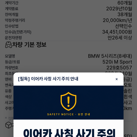
60개월
계약기간
2029년10월
계약종료
38개월
잔여개월
20,000km/년
약정주행거리
선택인수
인수방법
34,451,000원
인수금(잔존가치)
만26세 이상
운전자연령
차량 기본 정보
BMW 5시리즈(8세대)
모델명
520i M Sport
등급/트림
229호5057
차량번호
2024년 10월
최초등록
[필독] 이어카 사칭 사기 주의 안내
×
12.1km/L (3등급)
연비
오토
변속기
가솔린
유종
흰색
색상
무사고
사고이력
17,000km
주행거리(등록일기준)
* 정확한 정보는 판매자와 반드시 확인하시기 바랍니다.
차량 옵션 정보
주행안전 후측방경보시스템(BSD)