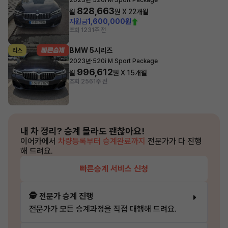
2023년
520i M Sport Package
828,663
월
원 X
22
개월
지원금
1,600,000원
조회 123
1주 전
BMW 5시리즈
리스
·
2023년
520i M Sport Package
996,612
월
원 X
15
개월
조회 256
1주 전
내 차 정리?
승계 몰라도 괜찮아요!
이어카에서
차량등록부터 승계완료까지
전문가가 다 진행
해 드려요.
빠른승계 서비스 신청
🕵️ 전문가 승계 진행
전문가가 모든 승계과정을 직접 대행해 드려요.