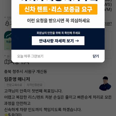
주행안전 차선이탈경보(LDWS)
주차보조 어라운드뷰(AVM)
* 정확한 정보는 판매자와 반드시 확인하시기 바랍니다.
저공해차량 정보
저공해차량이란?
공항주차장
공영주차장
50% 할인
50% 할인
오늘 하루 그만보기
닫기
* 본 정보는 지자체마다 다를 수 있으니 실제 정보와 확인해 주세요.
차량 위치
충북 청주시 서원구 개신동
임준영 매니저
전문교육수료
자격인증완료
고객님의 만족이 첫번째 목표입니다.
어렵고 복잡한 리스/렌트 처분 손실은 줄이고 빠른승계 처리로 모든
과정을 안전하고
신속하게 차량 인도까지 책임지도록 하겠습니다.
5.0
(30)