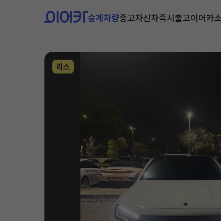
승계차량
중고차
신차즉시출고
이어카
리스