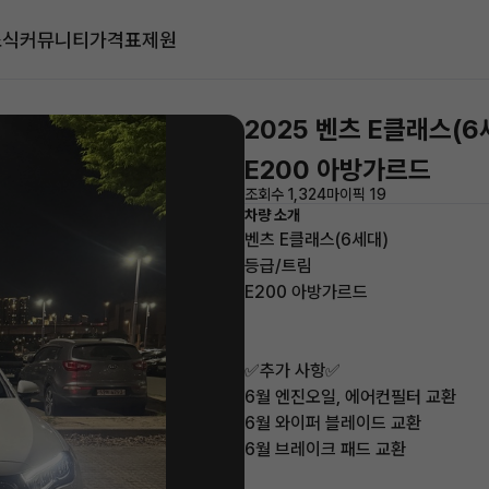
소식
커뮤니티
가격표
제원
2025 벤츠 E클래스(6
E200 아방가르드
조회수 1,324
마이픽 19
차량 소개
벤츠 E클래스(6세대)
등급/트림
E200 아방가르드
✅추가 사항✅
6월 엔진오일, 에어컨필터 교환
6월 와이퍼 블레이드 교환
6월 브레이크 패드 교환