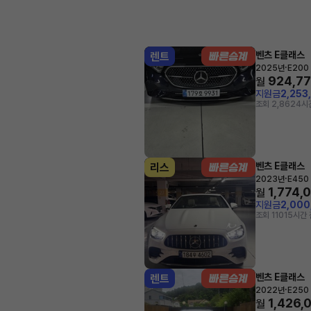
벤츠 E클래스
렌트
·
2025년
E200
924,7
월
지원금
2,253
조회 2,862
4시
벤츠 E클래스
리스
·
2023년
E450 
1,774,
월
지원금
2,00
조회 110
15시간 
벤츠 E클래스
렌트
·
2022년
E250 
1,426,
월