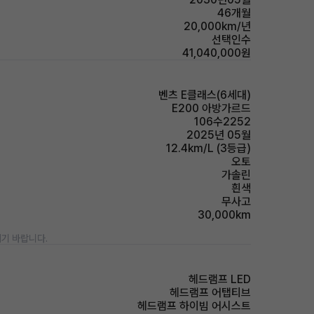
46개월
20,000km/년
선택인수
41,040,000원
벤츠 E클래스(6세대)
E200 아방가르드
106수2252
2025년 05월
12.4km/L (3등급)
오토
가솔린
흰색
무사고
30,000km
기 바랍니다.
헤드램프 LED
헤드램프 어탭티브
헤드램프 하이빔 어시스트