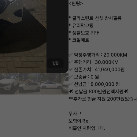
<틴팅>
* 글라스틴트 선셋 반사필름
* 유리막코팅
* 생활보호 PPF
* 코일매트
✅ 약정주행거리 : 20.000KM
✅ 주행거리 : 30.000KM
1/9
✅ 잔존가치 : 41,040,000원
✅ 보증금 : 0 원
✅ 선납금 : 8,000,000 원
🎁 선납금 800만원전액지원🎁
**추가로 현금 지원 200만원있습니
무사고
보험이력x
비흡연 차량입니다.