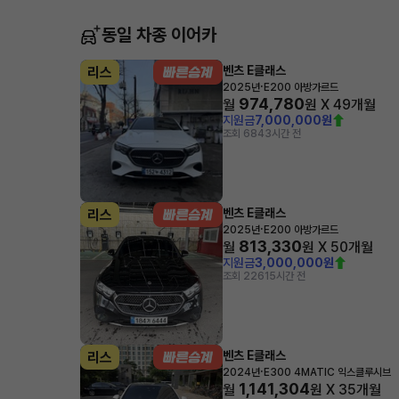
동일 차종 이어카
벤츠 E클래스
리스
·
2025년
E200 아방가르드
974,780
월
원 X
49
개월
지원금
7,000,000원
조회 684
3시간 전
벤츠 E클래스
리스
·
2025년
E200 아방가르드
813,330
월
원 X
50
개월
지원금
3,000,000원
조회 226
15시간 전
벤츠 E클래스
리스
·
2024년
E300 4MATIC 익스클루시브
1,141,304
월
원 X
35
개월