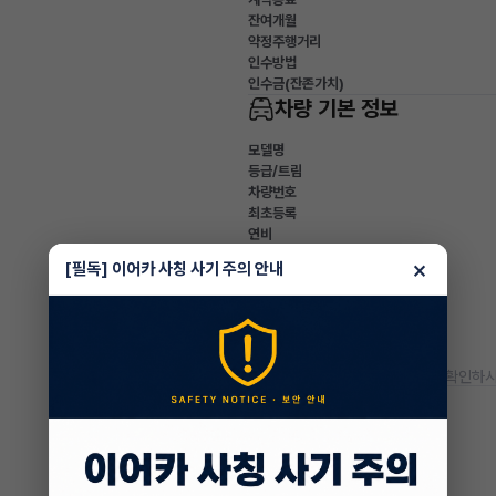
잔여개월
약정주행거리
인수방법
인수금(잔존가치)
차량 기본 정보
모델명
등급/트림
차량번호
최초등록
연비
변속기
×
[필독] 이어카 사칭 사기 주의 안내
유종
색상
사고이력
주행거리(등록일기준)
* 정확한 정보는 판매자와 반드시 확인하시
차량 옵션 정보