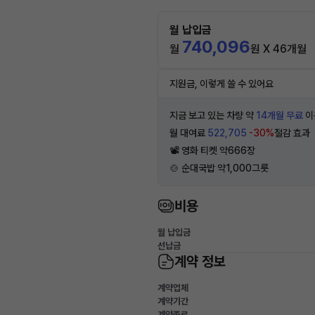
월 납입금
740,096
월
원 X 46개월
지원금, 이렇게 쓸 수 있어요
지금 보고 있는 차량 약
14개월 무료
이
월 대여료
522,705
-30%
절감 효과
📽 영화 티켓 약666장
🍲 순대국밥 약1,000그릇
비용
월 납입금
선납금
계약 정보
계약업체
계약기간
계약종료