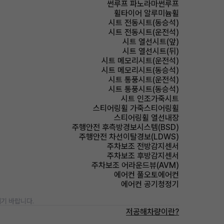
썬루프 파노라마썬루프
휠타이어 알루미늄휠
시트 전동시트(동승석)
시트 전동시트(운전석)
시트 열선시트(앞)
시트 열선시트(뒤)
시트 메모리시트(운전석)
시트 메모리시트(동승석)
시트 통풍시트(운전석)
시트 통풍시트(동승석)
시트 인조가죽시트
스티어링휠 가죽스티어링휠
스티어링휠 열선내장
주행안전 후측방경보시스템(BSD)
주행안전 차선이탈경보(LDWS)
주차보조 전방감지센서
주차보조 후방감지센서
주차보조 어라운드뷰(AVM)
에어컨 풀오토에어컨
에어컨 공기청정기
기 바랍니다.
저공해차량이란?