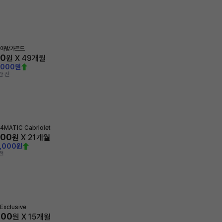
 아방가르드
70
원 X
49
개월
,000원
간 전
4MATIC Cabriolet
000
원 X
21
개월
0,000원
전
Exclusive
000
원 X
15
개월