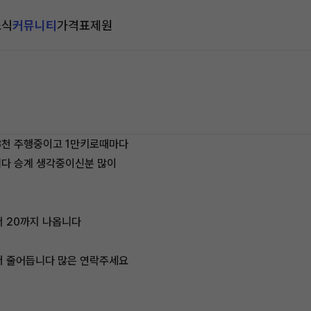
소식
커뮤니티
가격표
제원
만8천 주행중이고 1만키로때마다
니다 승계 생각중이신분 많이
서 20까지 나옵니다
 더 줄어듭니다 많은 연락주세요