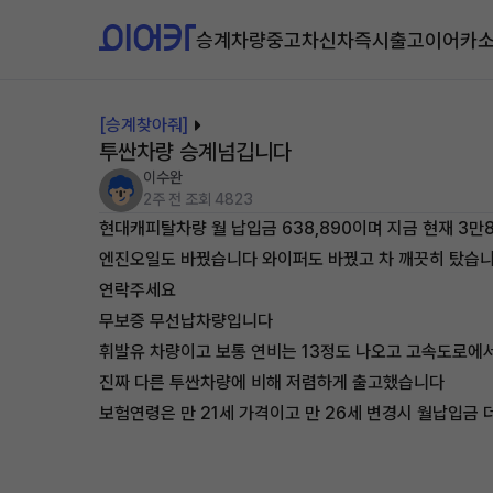
승계차량
중고차
신차즉시출고
이어카
[승계찾아줘]
투싼차량 승계넘깁니다
이수완
2주 전
조회 4823
현대캐피탈차량 월 납입금 638,890이며 지금 현재 3
엔진오일도 바꿨습니다 와이퍼도 바꿨고 차 깨끗히 탔습
연락주세요
무보증 무선납차량입니다
휘발유 차량이고 보통 연비는 13정도 나오고 고속도로에
진짜 다른 투싼차량에 비해 저렴하게 출고했습니다
보험연령은 만 21세 가격이고 만 26세 변경시 월납입금