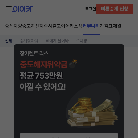
빠른승계 신청
로그인
승계차량
중고차
신차즉시출고
이어카소식
커뮤니티
가격표
제원
전체
승계찾아줘
AI에게 물어봐
수다방