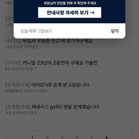
4일 전
조회 81
댓글 1
[승계찾아줘]
무심사 무보증 만21세 전기차 승계,2운전자
..
4일 전
조회 91
댓글 3
오늘 하루 그만보기
닫기
[수다방]
무심사 무보증 만21세 전기차구해요
..
4일 전
조회 53
댓글 0
[수다방]
카니발 23년식 2운전자 구해요 가솔린
5일 전
조회 84
댓글 0
[승계찾아줘]
아이오닉9 승계 받고싶습니다
으이오닉
6일 전
조회 62
댓글 0
[승계찾아줘]
제네시스 gv60 렌탈 승계찾습니다
.
6일 전
조회 82
댓글 5
1
2
3
4
5