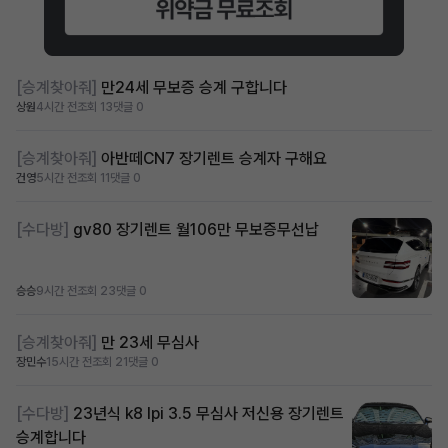
[승계찾아줘]
만24세 무보증 승계 구합니다
상원
4시간 전
조회 13
댓글 0
[승계찾아줘]
아반떼CN7 장기렌트 승계자 구해요
건영
5시간 전
조회 11
댓글 0
[수다방]
gv80 장기렌트 월106만 무보증무선납
승승
9시간 전
조회 23
댓글 0
[승계찾아줘]
만 23세 무심사
장민수
15시간 전
조회 21
댓글 0
[수다방]
23년식 k8 lpi 3.5 무심사 저신용 장기렌트
승계합니다