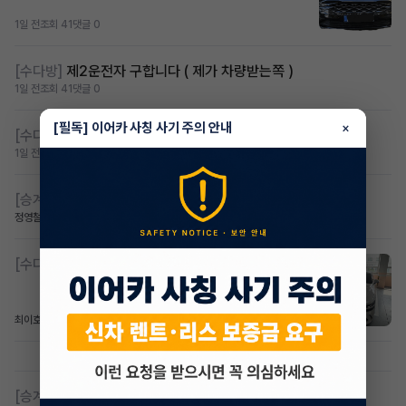
1일 전
조회 41
댓글 0
[수다방]
제2운전자 구합니다 ( 제가 차량받는쪽 )
1일 전
조회 41
댓글 0
[필독] 이어카 사칭 사기 주의 안내
×
[수다방]
제2운전자 구합니다 ( 제가 차량받는쪽 )
1일 전
조회 31
댓글 0
[승계찾아줘]
무심사 차량구해요
정영철
1일 전
조회 45
댓글 1
[수다방]
제네시스 g80 3.5 4륜 거의 풀옵션 페이스
최이호
3일 전
조회 89
댓글 0
[승계찾아줘]
무보증 무심사 전기차 승계 알아봅니다