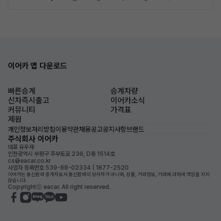
이어카 앱 다운로드
빠른승계
승계차량
신차즉시출고
이어카소식
커뮤니티
가격표
제원
개인정보처리방침
이용약관
채용공고
공지사항
브랜드
주식회사 이어카
대표 유우재
인천광역시 부평구 주부토로 236, D동 1514호
cs@eacar.co.kr
사업자 등록번호 539-88-02334 | 1877-2520
이어카는 통신판매 중개자로서 통신판매의 당사자가 아니며, 상품, 거래정보, 거래에 대하여 책임을 지지
않습니다.
Copyrightⓒ eacar. All right reserved.