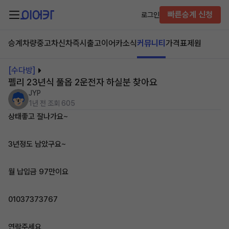
빠른승계 신청
로그인
승계차량
중고차
신차즉시출고
이어카소식
커뮤니티
가격표
제원
[수다방]
펠리 23년식 풀옵 2운전자 하실분 찾아요
JYP
1년 전
조회 605
상태좋고 잘나가요~
3년정도 남았구요~
월 납입금 97만이요
01037373767
연락주세요