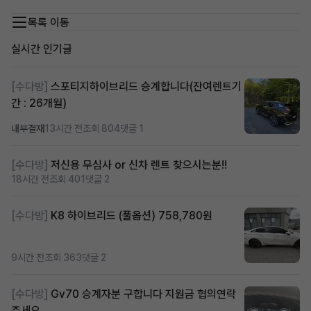
목록 이동
실시간 인기글
[수다방]
스포티지하이브리드 승계합니다(잔여렌트기
간 : 26개월)
내부결재
13시간 전
조회 804
댓글 1
[수다방]
저신용 무심사 or 신차 렌트 찾으시는분!!
18시간 전
조회 401
댓글 2
[수다방]
K8 하이브리드 (풀옵션) 758,780원
9시간 전
조회 363
댓글 2
[수다방]
Gv70 승계자분 구합니다 지원금 협의연락
주세요