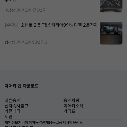
이상진
1일 전
조회 176
댓글 1
[수다방]
소렌토 2.5 T&스타리아9인승디젤 2운전자
킴재섭
1일 전
조회 93
댓글 3
이어카 앱 다운로드
빠른승계
승계차량
신차즉시출고
이어카소식
커뮤니티
가격표
제원
개인정보처리방침
이용약관
채용공고
공지사항
브랜드