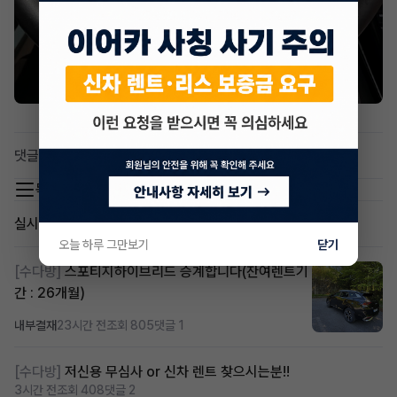
댓글 0
목록 이동
실시간 인기글
오늘 하루 그만보기
닫기
[수다방]
스포티지하이브리드 승계합니다(잔여렌트기
간 : 26개월)
내부결재
23시간 전
조회 805
댓글 1
[수다방]
저신용 무심사 or 신차 렌트 찾으시는분!!
3시간 전
조회 408
댓글 2