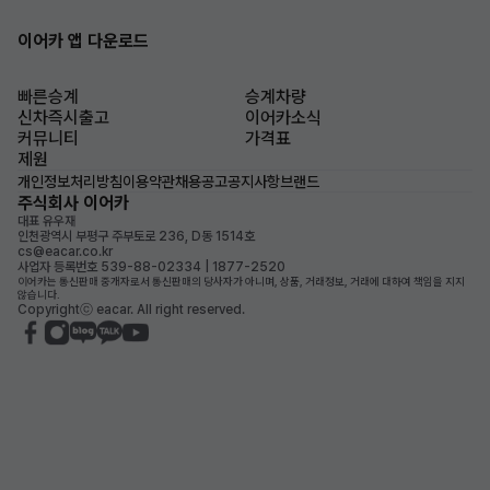
이어카 앱 다운로드
빠른승계
승계차량
신차즉시출고
이어카소식
커뮤니티
가격표
제원
개인정보처리방침
이용약관
채용공고
공지사항
브랜드
주식회사 이어카
대표 유우재
인천광역시 부평구 주부토로 236, D동 1514호
cs@eacar.co.kr
사업자 등록번호 539-88-02334 | 1877-2520
이어카는 통신판매 중개자로서 통신판매의 당사자가 아니며, 상품, 거래정보, 거래에 대하여 책임을 지지
않습니다.
Copyrightⓒ eacar. All right reserved.