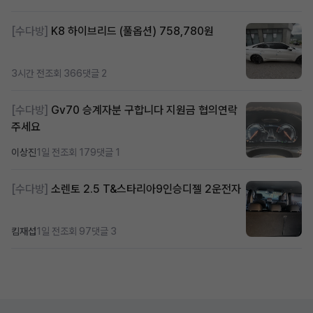
[수다방]
K8 하이브리드 (풀옵션) 758,780원
3시간 전
조회 366
댓글 2
[수다방]
Gv70 승계자분 구합니다 지원금 협의연락
주세요
이상진
1일 전
조회 179
댓글 1
[수다방]
소렌토 2.5 T&스타리아9인승디젤 2운전자
킴재섭
1일 전
조회 97
댓글 3