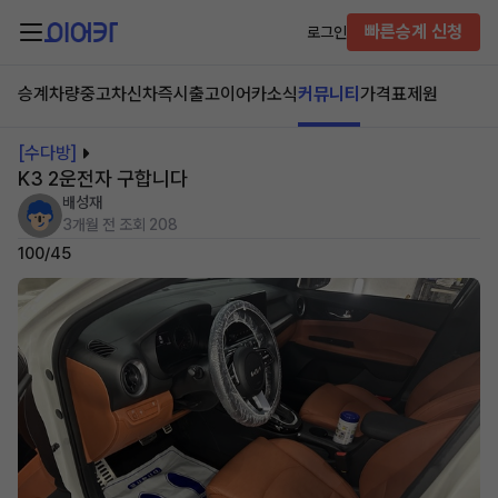
빠른승계 신청
로그인
승계차량
중고차
신차즉시출고
이어카소식
커뮤니티
가격표
제원
[수다방]
K3 2운전자 구합니다
배성재
3개월 전
조회 208
100/45