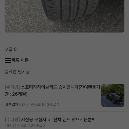
댓글 0
목록 이동
실시간 인기글
[수다방]
스포티지하이브리드 승계합니다(잔여렌트기
간 : 26개월)
내부결재
10시간 전
조회 813
댓글 1
[수다방]
저신용 무심사 or 신차 렌트 찾으시는분!!
16시간 전
조회 422
댓글 2