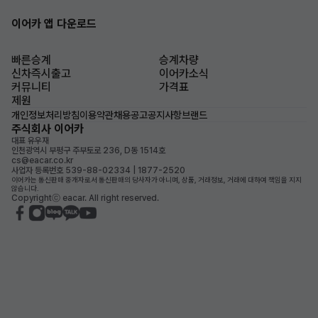
이어카 앱 다운로드
빠른승계
승계차량
신차즉시출고
이어카소식
커뮤니티
가격표
제원
개인정보처리방침
이용약관
채용공고
공지사항
브랜드
주식회사 이어카
대표 유우재
인천광역시 부평구 주부토로 236, D동 1514호
cs@eacar.co.kr
사업자 등록번호 539-88-02334 | 1877-2520
이어카는 통신판매 중개자로서 통신판매의 당사자가 아니며, 상품, 거래정보, 거래에 대하여 책임을 지지
않습니다.
Copyrightⓒ eacar. All right reserved.