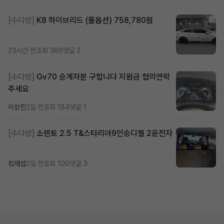
[수다방]
K8 하이브리드 (풀옵션) 758,780원
23시간 전
조회 369
댓글 2
[수다방]
Gv70 승계자분 구합니다 지원금 협의연락
주세요
이상진
2일 전
조회 184
댓글 1
[수다방]
소렌토 2.5 T&스타리아9인승디젤 2운전자
킴재섭
2일 전
조회 100
댓글 3