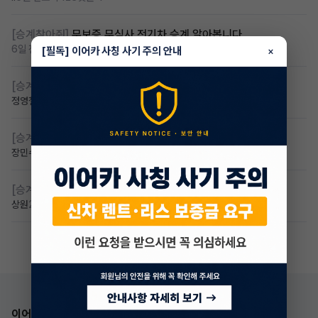
[승계찾아줘]
무보증 무심사 전기차 승계 알아봅니다
6일 전
조회 97
댓글 1
[필독] 이어카 사칭 사기 주의 안내
×
[승계찾아줘]
무심사 차량구해요
정영철
3일 전
조회 75
댓글 2
[승계찾아줘]
만 23세 무심사
장민수
2일 전
조회 57
댓글 1
[승계찾아줘]
만24세 무보증 승계 구합니다
상원
2일 전
조회 52
댓글 2
이어카 앱 다운로드