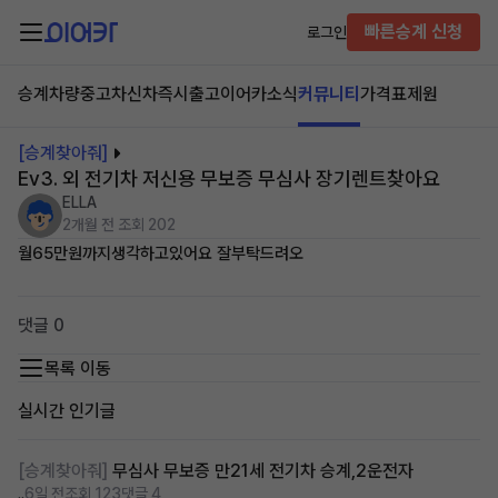
빠른승계 신청
로그인
승계차량
중고차
신차즉시출고
이어카소식
커뮤니티
가격표
제원
[승계찾아줘]
Ev3. 외 전기차 저신용 무보증 무심사 장기렌트찾아요
ELLA
2개월 전
조회 202
월65만원까지생각하고있어요 잘부탁드려오
댓글 0
목록 이동
실시간 인기글
[승계찾아줘]
무심사 무보증 만21세 전기차 승계,2운전자
..
6일 전
조회 123
댓글 4