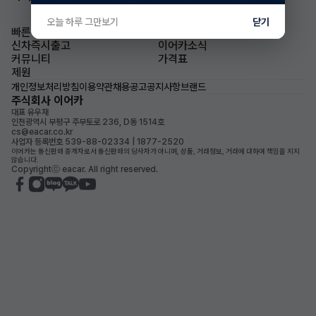
오늘 하루 그만보기
닫기
빠른승계
승계차량
신차즉시출고
이어카소식
커뮤니티
가격표
제원
개인정보처리방침
이용약관
채용공고
공지사항
브랜드
주식회사 이어카
대표 유우재
인천광역시 부평구 주부토로 236, D동 1514호
cs@eacar.co.kr
사업자 등록번호 539-88-02334 | 1877-2520
이어카는 통신판매 중개자로서 통신판매의 당사자가 아니며, 상품, 거래정보, 거래에 대하여 책임을 지지
않습니다.
Copyrightⓒ eacar. All right reserved.