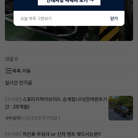
오늘 하루 그만보기
닫기
댓글 0
목록 이동
실시간 인기글
[수다방]
스포티지하이브리드 승계합니다(잔여렌트기
간 : 26개월)
내부결재
5시간 전
조회 811
댓글 1
[수다방]
저신용 무심사 or 신차 렌트 찾으시는분!!