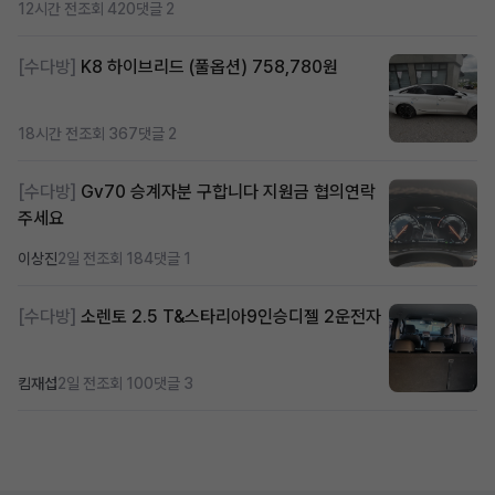
12시간 전
조회 420
댓글 2
[수다방]
K8 하이브리드 (풀옵션) 758,780원
18시간 전
조회 367
댓글 2
[수다방]
Gv70 승계자분 구합니다 지원금 협의연락
주세요
이상진
2일 전
조회 184
댓글 1
[수다방]
소렌토 2.5 T&스타리아9인승디젤 2운전자
킴재섭
2일 전
조회 100
댓글 3