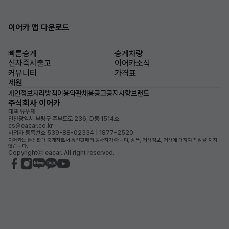
이어카 앱 다운로드
빠른승계
승계차량
신차즉시출고
이어카소식
커뮤니티
가격표
제원
개인정보처리방침
이용약관
채용공고
공지사항
브랜드
주식회사 이어카
대표 유우재
인천광역시 부평구 주부토로 236, D동 1514호
cs@eacar.co.kr
사업자 등록번호 539-88-02334 | 1877-2520
이어카는 통신판매 중개자로서 통신판매의 당사자가 아니며, 상품, 거래정보, 거래에 대하여 책임을 지지
않습니다.
Copyrightⓒ eacar. All right reserved.