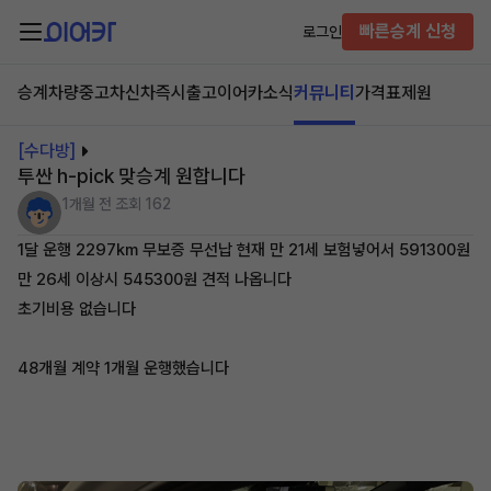
빠른승계 신청
로그인
승계차량
중고차
신차즉시출고
이어카소식
커뮤니티
가격표
제원
[수다방]
투싼 h-pick 맞승계 원합니다
1개월 전
조회 162
1달 운행 2297km 무보증 무선납 현재 만 21세 보험넣어서 591300원
만 26세 이상시 545300원 견적 나옵니다
초기비용 없습니다
48개월 계약 1개월 운행했습니다