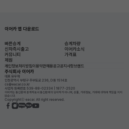
이어카 앱 다운로드
빠른승계
승계차량
신차즉시출고
이어카소식
커뮤니티
가격표
제원
개인정보처리방침
이용약관
채용공고
공지사항
브랜드
주식회사 이어카
대표 유우재
인천광역시 부평구 주부토로 236, D동 1514호
cs@eacar.co.kr
사업자 등록번호 539-88-02334 | 1877-2520
이어카는 통신판매 중개자로서 통신판매의 당사자가 아니며, 상품, 거래정보, 거래에 대하여 책임을 지지
않습니다.
Copyrightⓒ eacar. All right reserved.