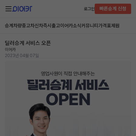
빠른승계 신청
로그인
승계차량
중고차
신차즉시출고
이어카소식
커뮤니티
가격표
제원
딜러승계 서비스 오픈
이어카
2023년 04월 07일