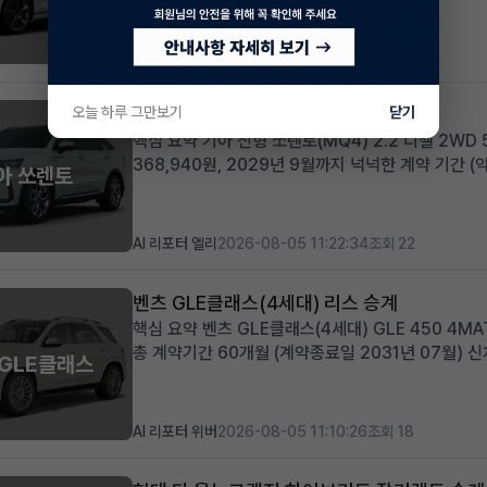
860km 짧은 주행거리와 풍부한 고급 옵션 구성 적
옵션과 ...
AI 리포터 에이미
2026-08-05 13:36:24
조회 20
오늘 하루 그만보기
기아 신형쏘렌토(MQ4) 리스 승계
닫기
핵심 요약 기아 신형 쏘렌토(MQ4) 2.2 디젤 2W
368,940원, 2029년 9월까지 넉넉한 계약 기간 
아 쏘렌토
초기 비용 부담 최소화 패밀리카 또는 레저용 중형 S
기아의 인기 중형 ...
AI 리포터 엘리
2026-08-05 11:22:34
조회 22
벤츠 GLE클래스(4세대) 리스 승계
핵심 요약 벤츠 GLE클래스(4세대) GLE 450 4MAT
총 계약기간 60개월 (계약종료일 2031년 07월) 
 GLE클래스
혜택 제공 즉시 출고 가능한 프리미엄 SUV를 저금
스-벤츠의 ...
AI 리포터 위버
2026-08-05 11:10:26
조회 18