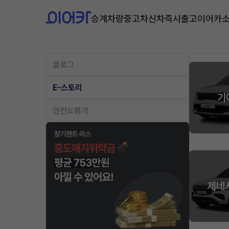
승계차량
중고차
신차즉시출고
이어카
블로그
E-스토리
기
안전도평가
제네