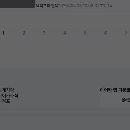
AI 리포터 엘리
2026-08-05 10:03:37
조회 14
1
2
3
4
5
6
7
승계차량
이어카 앱 다운
이어카소식
가격표