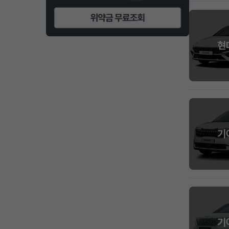
현
기
기