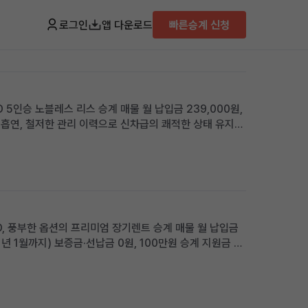
로그인
앱 다운로드
빠른승계 신청
D 5인승 노블레스 리스 승계 매물 월 납입금 239,000원,
 비흡연, 철저한 관리 이력으로 신차급의 쾌적한 상태 유지
장거리 운행자 및 가족 단위 이용자에게 적합 차량 소개 뛰
WD, 풍부한 옵션의 프리미엄 장기렌트 승계 매물 월 납입금
31년 1월까지) 보증금·선납금 0원, 100만원 승계 지원금 및
리 SUV를 초기 부담 없이 즉시 운행하고 싶거나, 품격