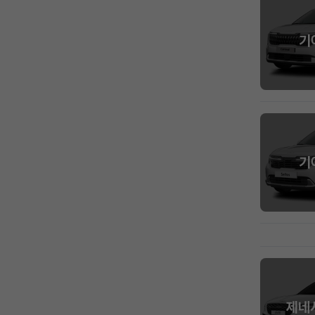
기
기
제네