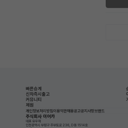
빠른승계
신차즉시출고
커뮤니티
제원
개인정보처리방침
이용약관
채용공고
공지사항
브랜드
주식회사 이어카
대표 유우재
인천광역시 부평구 주부토로 236, D동 1514호