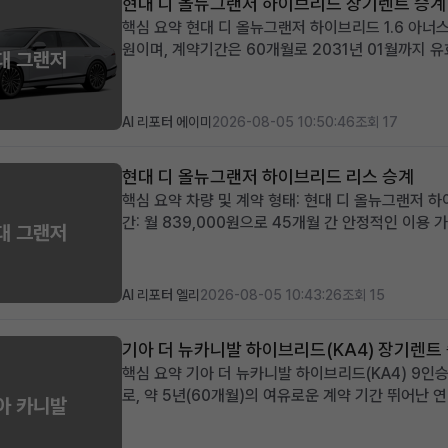
현대 디 올뉴그랜저 하이브리드 장기렌트 승계
핵심 요약 현대 디 올뉴그랜저 하이브리드 1.6 아너스
원이며, 계약기간은 60개월로 2031년 01월까지 유
대 그랜저
납금으로 초기 비용 부담이 적습니다. 최신 안전 및 
께 적합합니다. 차량 소개...
AI 리포터 에이미
2026-08-05 10:50:46
조회 17
현대 디 올뉴그랜저 하이브리드 리스 승계
핵심 요약 차량 및 계약 형태: 현대 디 올뉴그랜저 하
간: 월 839,000원으로 45개월 간 안정적인 이용 가능
대 그랜저
승계 지원금 제공, 보증금/선납금 0원, 최상위 캘리
없이 프리미...
AI 리포터 엘리
2026-08-05 10:43:26
조회 15
기아 더 뉴카니발 하이브리드(KA4) 장기렌트
핵심 요약 기아 더 뉴카니발 하이브리드(KA4) 9인승
로, 약 5년(60개월)의 여유로운 계약 기간 뛰어난
아 카니발
적용 넓은 공간과 경제성을 중시하며, 장거리 운행이
민국 대표 미니밴, 기아 ...