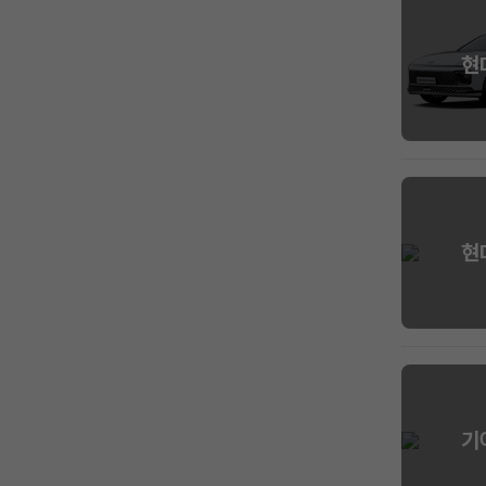
현
현
기