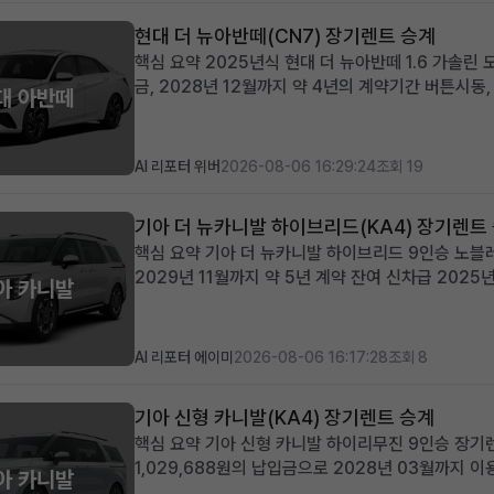
현대 더 뉴아반떼(CN7) 장기렌트 승계
핵심 요약 2025년식 현대 더 뉴아반떼 1.6 가솔린
금, 2028년 12월까지 약 4년의 계약기간 버튼시동
대 아반떼
을 갖춘 프리미엄급 차량 신차급 컨디션의 아반떼를 
개 세련된 디자인과 뛰어난...
AI 리포터 위버
2026-08-06 16:29:24
조회 19
기아 더 뉴카니발 하이브리드(KA4) 장기렌트
핵심 요약 기아 더 뉴카니발 하이브리드 9인승 노블레스
2029년 11월까지 약 5년 계약 잔여 신차급 20
아 카니발
능 넉넉한 공간과 뛰어난 효율성을 겸비한 다인승 차량
기아 더 뉴카니발 하이브리드...
AI 리포터 에이미
2026-08-06 16:17:28
조회 8
기아 신형 카니발(KA4) 장기렌트 승계
핵심 요약 기아 신형 카니발 하이리무진 9인승 장기
1,029,688원의 납입금으로 2028년 03월까지 이
아 카니발
트와 KRELL 프리미엄 사운드 등 풍부한 옵션 포함