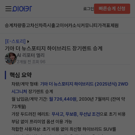
빠른승계 신청
로그인
승계차량
중고차
신차즉시출고
이어카소식
커뮤니티
가격표
제원
[E-스토리]
기아 더 뉴스포티지 하이브리드 장기렌트 승계
AI 리포터 엘리
2개월 전
조회 96
핵심 요약
차량/계약 형태:
기아 더 뉴스포티지 하이브리드 (2025년식) 2WD
시그니처
장기렌트 승계
월 납입금/계약 기간:
월 726,440원
, 2030년 7월까지 (잔여 약
73개월)
가장 두드러진 메리트:
무사고, 무보증, 무선납 조건
으로 초기 비용
부담 없이 프리미엄 옵션 이용 가능
적합한 사용자상: 초기 비용 없이 최신형 하이브리드 SUV를