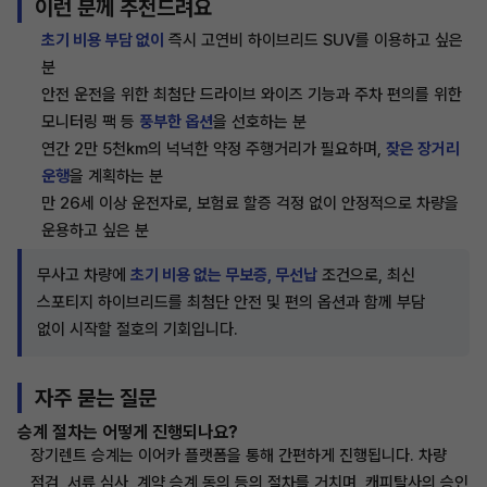
이런 분께 추천드려요
초기 비용 부담 없이
즉시 고연비 하이브리드 SUV를 이용하고 싶은
분
안전 운전을 위한 최첨단 드라이브 와이즈 기능과 주차 편의를 위한
모니터링 팩 등
풍부한 옵션
을 선호하는 분
연간 2만 5천km의 넉넉한 약정 주행거리가 필요하며,
잦은 장거리
운행
을 계획하는 분
만 26세 이상 운전자로, 보험료 할증 걱정 없이 안정적으로 차량을
운용하고 싶은 분
무사고 차량에
초기 비용 없는 무보증, 무선납
조건으로, 최신
스포티지 하이브리드를 최첨단 안전 및 편의 옵션과 함께 부담
없이 시작할 절호의 기회입니다.
자주 묻는 질문
승계 절차는 어떻게 진행되나요?
장기렌트 승계는 이어카 플랫폼을 통해 간편하게 진행됩니다. 차량
점검, 서류 심사, 계약 승계 동의 등의 절차를 거치며, 캐피탈사의 승인