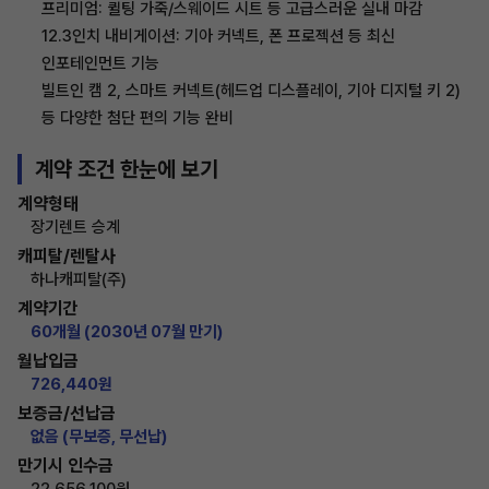
프리미엄: 퀼팅 가죽/스웨이드 시트 등 고급스러운 실내 마감
12.3인치 내비게이션: 기아 커넥트, 폰 프로젝션 등 최신
인포테인먼트 기능
빌트인 캠 2, 스마트 커넥트(헤드업 디스플레이, 기아 디지털 키 2)
등 다양한 첨단 편의 기능 완비
계약 조건 한눈에 보기
계약형태
장기렌트 승계
캐피탈/렌탈사
하나캐피탈(주)
계약기간
60개월 (2030년 07월 만기)
월납입금
726,440원
보증금/선납금
없음 (무보증, 무선납)
만기시 인수금