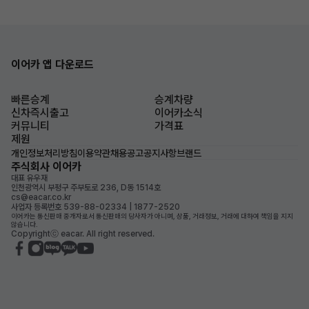
이어카 앱 다운로드
빠른승계
승계차량
신차즉시출고
이어카소식
커뮤니티
가격표
제원
개인정보처리방침
이용약관
채용공고
공지사항
브랜드
주식회사 이어카
대표 유우재
인천광역시 부평구 주부토로 236, D동 1514호
cs@eacar.co.kr
사업자 등록번호 539-88-02334 | 1877-2520
이어카는 통신판매 중개자로서 통신판매의 당사자가 아니며, 상품, 거래정보, 거래에 대하여 책임을 지지
않습니다.
Copyrightⓒ eacar. All right reserved.