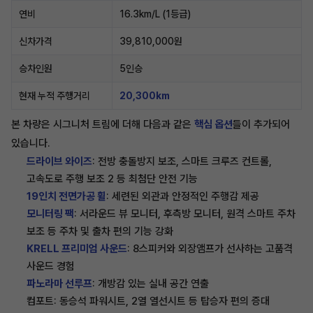
연비
16.3km/L (1등급)
신차가격
39,810,000원
승차인원
5인승
현재 누적 주행거리
20,300km
본 차량은 시그니처 트림에 더해 다음과 같은
핵심 옵션
들이 추가되어
있습니다.
드라이브 와이즈
: 전방 충돌방지 보조, 스마트 크루즈 컨트롤,
고속도로 주행 보조 2 등 최첨단 안전 기능
19인치 전면가공 휠
: 세련된 외관과 안정적인 주행감 제공
모니터링 팩
: 서라운드 뷰 모니터, 후측방 모니터, 원격 스마트 주차
보조 등 주차 및 출차 편의 기능 강화
KRELL 프리미엄 사운드
: 8스피커와 외장앰프가 선사하는 고품격
사운드 경험
파노라마 선루프
: 개방감 있는 실내 공간 연출
컴포트: 동승석 파워시트, 2열 열선시트 등 탑승자 편의 증대