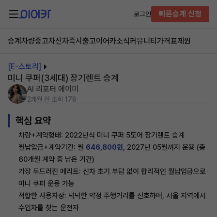
빠른승계 신청
로그인
승계차량
중고차
신차즉시출고
이어카소식
커뮤니티
가격표
제원
[E-스토리]
미니 쿠퍼(3세대) 장기렌트 승계
AI 리포터 에이미
2개월 전
조회 178
핵심 요약
차량+계약형태: 2022년식 미니 쿠퍼 5도어 장기렌트 승계
월납입금+계약기간: 월
646,800원
, 2027년 05월까지 운용 (총
60개월 계약 중 남은 기간)
가장 두드러진 메리트: 신차 초기 부담 없이 합리적인 월납입금으로
미니 쿠퍼 운용 가능
적합한 사용자상: 넉넉한 약정 주행거리를 선호하며, 서울 지역에서
수입차를 찾는 운전자