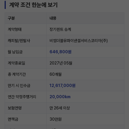
계약 조건 한눈에 보기
구분
내용
계약형태
장기렌트 승계
캐피탈/렌탈사
비엠더블유파이낸셜서비스코리아(주)
월 납입금
646,800원
계약종료일
2027년 05월
총 계약기간
60개월
만기 시 인수금
12,617,000원
연간 약정주행거리
20,000km
보험연령
만 26세 이상
면책금
30만원